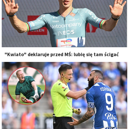
"Kwiato" deklaruje przed MŚ: lubię się tam ścigać