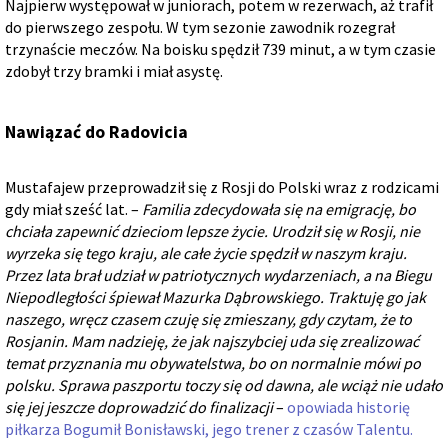
Najpierw występował w juniorach, potem w rezerwach, aż trafił
do pierwszego zespołu. W tym sezonie zawodnik rozegrał
trzynaście meczów. Na boisku spędził 739 minut, a w tym czasie
zdobył trzy bramki i miał asystę.
Nawiązać do Radovicia
Mustafajew przeprowadził się z Rosji do Polski wraz z rodzicami
gdy miał sześć lat. –
Familia zdecydowała się na emigrację, bo
chciała zapewnić dzieciom lepsze życie. Urodził się w Rosji, nie
wyrzeka się tego kraju, ale całe życie spędził w naszym kraju.
Przez lata brał udział w patriotycznych wydarzeniach, a na Biegu
Niepodległości śpiewał Mazurka Dąbrowskiego. Traktuję go jak
naszego, wręcz czasem czuję się zmieszany, gdy czytam, że to
Rosjanin. Mam nadzieję, że jak najszybciej uda się zrealizować
temat przyznania mu obywatelstwa, bo on normalnie mówi po
polsku. Sprawa paszportu toczy się od dawna, ale wciąż nie udało
się jej jeszcze doprowadzić do finalizacji
–
opowiada historię
piłkarza Bogumił Bonisławski, jego trener z czasów Talentu.