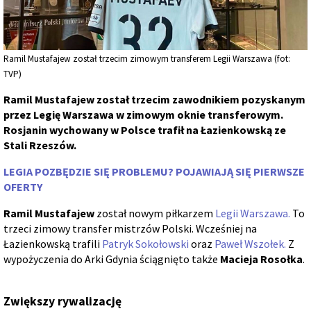
Ramil Mustafajew został trzecim zimowym transferem Legii Warszawa (fot:
TVP)
Ramil Mustafajew został trzecim zawodnikiem pozyskanym
przez Legię Warszawa w zimowym oknie transferowym.
Rosjanin wychowany w Polsce trafił na Łazienkowską ze
Stali Rzeszów.
LEGIA POZBĘDZIE SIĘ PROBLEMU? POJAWIAJĄ SIĘ PIERWSZE
OFERTY
Ramil Mustafajew
został nowym piłkarzem
Legii Warszawa.
To
trzeci zimowy transfer mistrzów Polski. Wcześniej na
Łazienkowską trafili
Patryk Sokołowski
oraz
Paweł Wszołek.
Z
wypożyczenia do Arki Gdynia ściągnięto także
Macieja Rosołka
.
Zwiększy rywalizację