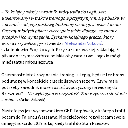
–
To kolejny młody zawodnik, który trafia do Legii. Jest
utalentowany i w trakcie treningów przyjrzymy mu się z bliska. W
zależności od jego postawy, będziemy na niego stawiać lub nie.
Chcemy młodych piłkarzy w zespole także dlatego, że znamy
przepisy i ich wymagania. Zyskamy kolejnego gracza, który
wzmocni rywalizację
– stwierdził
Aleksandar Vuković
,
szkoleniowiec Wojskowych. Przy Łazienkowskiej zakładają, że
piłkarz otrzyma wkrótce polskie obywatelstwo i będzie mógł
mieć status młodzieżowca.
Osiemnastolatek rozpocznie treningi z Legią, będzie też brany
pod uwagę w kontekście trzecioligowych rezerw. Czy w razie
potrzeby zawodnik może zostać wypożyczony na wiosnę do
Rzeszowa? –
Nie wybiegam w przyszłość. Zobaczymy co się stanie
– mówi krótko Vuković.
Mustafajew jest wychowankiem GKP Targówek, z którego trafił
potem do Talentu Warszawa. Młodzieżowiec rozwijał tam swoje
umiejętności do 2019 roku, kiedy trafił do Stali Rzeszów.