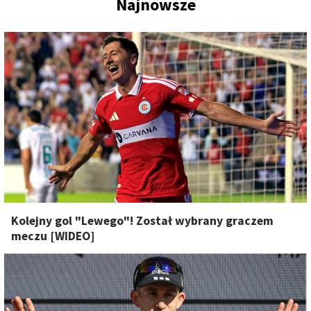
Najnowsze
Kolejny gol "Lewego"! Został wybrany graczem
meczu [WIDEO]