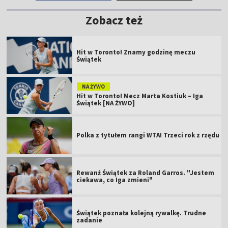
Zobacz też
Hit w Toronto! Znamy godzinę meczu
Świątek
NA ŻYWO
Hit w Toronto! Mecz Marta Kostiuk – Iga
Świątek [NA ŻYWO]
Polka z tytułem rangi WTA! Trzeci rok z rzędu
Rewanż Świątek za Roland Garros. "Jestem
ciekawa, co Iga zmieni"
Świątek poznała kolejną rywalkę. Trudne
zadanie