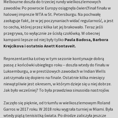
Melbourne doszła do trzeciej rundy wielkoszlemowych
zawodów. Po powrocie Europy osiągnęła ćwierćfinał finału w
halowej imprezie WTA w St. Petersburgu. Na pochwałę
zasługuje fakt, że w jej poczynaniach widać regularność, a jest
to cecha, której przez kilka lat jej brakowało. Teraz jeśli
przegrywa, to wyłącznie ze ścisłą czołówką. W obecnej
kampanii lepsze od niej były tylko
Paula Badosa,
Barbora
Krejcikova
i ostatnio
Anett Kontaveit
.
Reprezentantka Łotwy w tym sezonie kontynuuje dobrą
passę z końcówki ubiegłego roku – doszła wtedy do finału w
Luksemburgu, a w prestiżowych zawodach w Indian Wells
zatrzymała się dopiero na finale. Ostatnie kilka miesięcy
niewątpliwie jest okresem, w którym dzieje się u niej dobrze.
Jak było wcześniej? To była prawdziwa sinusoida nastrojów.
Zaczęło się pięknie, od triumfu w wielkoszlemowym Roland
Garros w 2017 roku. W 2018 roku wygrała turniej w Miami. Była
wtedy piątą tenisistką świata. Po drodze zaliczyła jeszcze