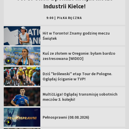
Industrii Kielce!
9:00
|
PIŁKA RĘCZNA
Hit w Toronto! Znamy godzinę meczu
Świątek
Kuś ze złotem w Oregonie: byłam bardzo
zestresowana [WIDEO]
Dziś "królewski" etap Tour de Pologne.
Oglądaj ściganie w TVP!
Multi1Liga! Oglądaj transmisję sobotnich
meczów 3. kolejki!
Pełnosprawni (08.08.2026)