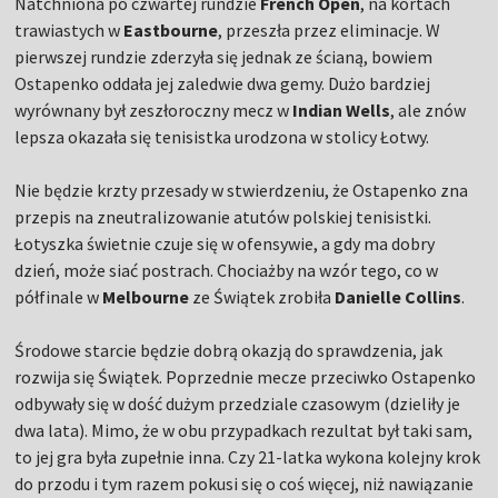
Natchniona po czwartej rundzie
French Open
, na kortach
trawiastych w
Eastbourne
, przeszła przez eliminacje. W
pierwszej rundzie zderzyła się jednak ze ścianą, bowiem
Ostapenko oddała jej zaledwie dwa gemy. Dużo bardziej
wyrównany był zeszłoroczny mecz w
Indian Wells
, ale znów
lepsza okazała się tenisistka urodzona w stolicy Łotwy.
Nie będzie krzty przesady w stwierdzeniu, że Ostapenko zna
przepis na zneutralizowanie atutów polskiej tenisistki.
Łotyszka świetnie czuje się w ofensywie, a gdy ma dobry
dzień, może siać postrach. Chociażby na wzór tego, co w
półfinale w
Melbourne
ze Świątek zrobiła
Danielle Collins
.
Środowe starcie będzie dobrą okazją do sprawdzenia, jak
rozwija się Świątek. Poprzednie mecze przeciwko Ostapenko
odbywały się w dość dużym przedziale czasowym (dzieliły je
dwa lata). Mimo, że w obu przypadkach rezultat był taki sam,
to jej gra była zupełnie inna. Czy 21-latka wykona kolejny krok
do przodu i tym razem pokusi się o coś więcej, niż nawiązanie