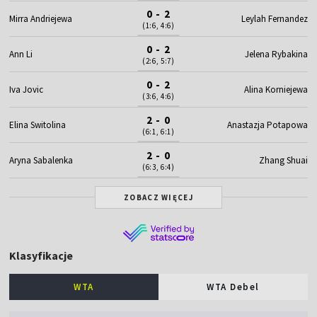
0 - 2
Mirra Andriejewa
Leylah Fernandez
(1:6, 4:6)
0 - 2
Ann Li
Jelena Rybakina
(2:6, 5:7)
0 - 2
Iva Jovic
Alina Korniejewa
(3:6, 4:6)
2 - 0
Elina Switolina
Anastazja Potapowa
(6:1, 6:1)
2 - 0
Aryna Sabalenka
Zhang Shuai
(6:3, 6:4)
ZOBACZ WIĘCEJ
Klasyfikacje
WTA
WTA Debel