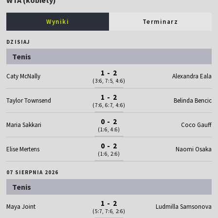
WTA (kobiety)
Wyniki
Terminarz
DZISIAJ
Tenis
1 - 2
Caty McNally
Alexandra Eala
(3:6, 7:5, 4:6)
1 - 2
Taylor Townsend
Belinda Bencic
(7:6, 6:7, 4:6)
0 - 2
Maria Sakkari
Coco Gauff
(1:6, 4:6)
0 - 2
Elise Mertens
Naomi Osaka
(1:6, 2:6)
07 SIERPNIA 2026
Tenis
1 - 2
Maya Joint
Ludmilla Samsonova
(5:7, 7:6, 2:6)