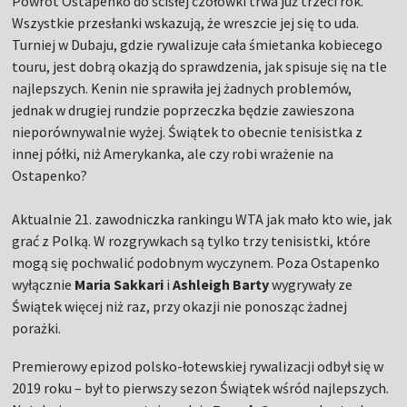
Powrót Ostapenko do ścisłej czołówki trwa już trzeci rok.
Wszystkie przesłanki wskazują, że wreszcie jej się to uda.
Turniej w Dubaju, gdzie rywalizuje cała śmietanka kobiecego
touru, jest dobrą okazją do sprawdzenia, jak spisuje się na tle
najlepszych. Kenin nie sprawiła jej żadnych problemów,
jednak w drugiej rundzie poprzeczka będzie zawieszona
nieporównywalnie wyżej. Świątek to obecnie tenisistka z
innej półki, niż Amerykanka, ale czy robi wrażenie na
Ostapenko?
Aktualnie 21. zawodniczka rankingu WTA jak mało kto wie, jak
grać z Polką. W rozgrywkach są tylko trzy tenisistki, które
mogą się pochwalić podobnym wyczynem. Poza Ostapenko
wyłącznie
Maria Sakkari
i
Ashleigh Barty
wygrywały ze
Świątek więcej niż raz, przy okazji nie ponosząc żadnej
porażki.
Premierowy epizod polsko-łotewskiej rywalizacji odbył się w
2019 roku – był to pierwszy sezon Świątek wśród najlepszych.