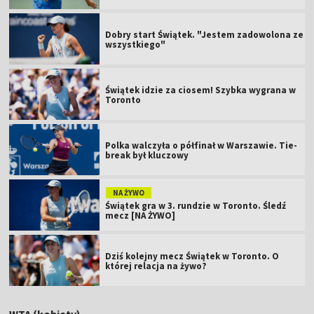
Dobry start Świątek. "Jestem zadowolona ze
wszystkiego"
Świątek idzie za ciosem! Szybka wygrana w
Toronto
Polka walczyła o półfinał w Warszawie. Tie-
break był kluczowy
NA ŻYWO
Świątek gra w 3. rundzie w Toronto. Śledź
mecz [NA ŻYWO]
Dziś kolejny mecz Świątek w Toronto. O
której relacja na żywo?