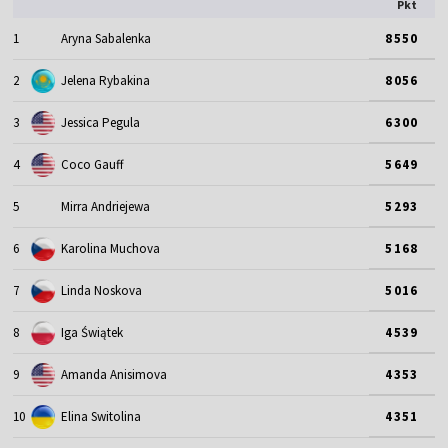
Pkt
1
Aryna Sabalenka
8550
2
Jelena Rybakina
8056
3
Jessica Pegula
6300
4
Coco Gauff
5649
5
Mirra Andriejewa
5293
6
Karolina Muchova
5168
7
Linda Noskova
5016
8
Iga Świątek
4539
9
Amanda Anisimova
4353
10
Elina Switolina
4351