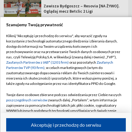
Zawisza Bydgoszcz – Resovia [NA ŻYWO].
Oglądaj mecz Betclic 2 Ligi
Szanujemy Twoją prywatność
Kliknij "Akceptuję i przechodzę do serwisu", aby wyrazić zgody na
korzystanie z technologii automatycznego śledzenia i zbierania danych,
TVP
dostęp do informacji na Twoim urządzeniu końcowym i ich
Abonament TVP
Regulamin TVP
przechowywanie oraz na przetwarzanie Twoich danych osobowych przez
nas, czyli Telewizję Polską S.A. w likwidacji (zwaną dalej również „TVP”),
Polityka prywatności
Sklep TVP
Zaufanych Partnerów z IAB* (1201 firm)
oraz pozostałych
Zaufanych
Partnerów TVP (93 firm)
, w celach marketingowych (w tym do
Biuro Reklamy
Moje zgody
zautomatyzowanego dopasowania reklam do Twoich zainteresowań i
mierzenia ich skuteczności) i pozostałych, które wskazujemy poniżej, a
Oferta Handlowa
Biuro reklamy
także zgody na udostępnianie przez nas identyfikatora PPID do Google.
Telegazeta ogłoszenia
Kontakt
Twoje dane osobowe zbierane podczas odwiedzania przez Ciebie naszych
Emisja w TVP
poszczególnych serwisów
zwanych dalej „Portalem”, w tym informacje
zapisywane za pomocą technologii takich jak: pliki cookie, sygnalizatory
Kanały
Rada Programowa
WWW lub innych podobnych technologii umożliwiających świadczenie
dopasowanych i bezpiecznych usług, personalizację treści oraz reklam,
Ogłoszenia przetargowe
udostępnianie funkcji mediów społecznościowych oraz analizowanie
©2026 Telewizja Polska Spółka Akcyjna w likwidacji
Akceptuję i przechodzę do serwisu
ruchu w Internecie.
Akademia Telewizyjna