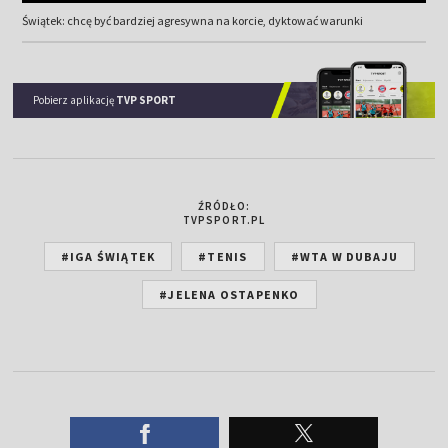
Świątek: chcę być bardziej agresywna na korcie, dyktować warunki
Pobierz aplikację
TVP SPORT
ŹRÓDŁO:
TVPSPORT.PL
#IGA ŚWIĄTEK
#TENIS
#WTA W DUBAJU
#JELENA OSTAPENKO