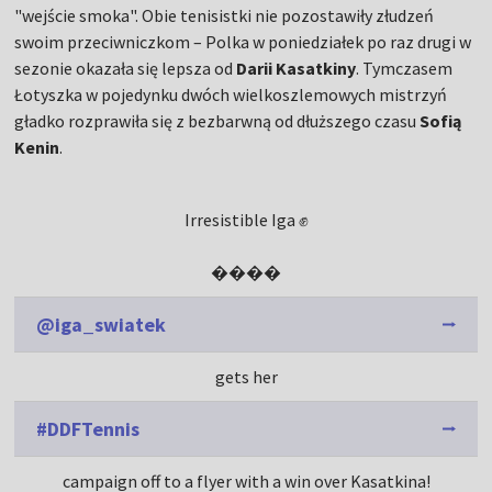
"wejście smoka". Obie tenisistki nie pozostawiły złudzeń
swoim przeciwniczkom – Polka w poniedziałek po raz drugi w
sezonie okazała się lepsza od
Darii Kasatkiny
. Tymczasem
Łotyszka w pojedynku dwóch wielkoszlemowych mistrzyń
gładko rozprawiła się z bezbarwną od dłuższego czasu
Sofią
Kenin
.
Irresistible Iga ✊
����
@iga_swiatek
gets her
#DDFTennis
campaign off to a flyer with a win over Kasatkina!