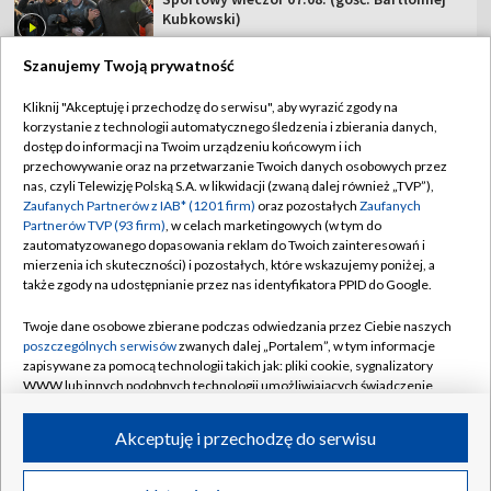
Kubkowski)
Szanujemy Twoją prywatność
Kliknij "Akceptuję i przechodzę do serwisu", aby wyrazić zgody na
korzystanie z technologii automatycznego śledzenia i zbierania danych,
TVP
dostęp do informacji na Twoim urządzeniu końcowym i ich
przechowywanie oraz na przetwarzanie Twoich danych osobowych przez
Abonament TVP
Regulamin TVP
nas, czyli Telewizję Polską S.A. w likwidacji (zwaną dalej również „TVP”),
Polityka prywatności
Sklep TVP
Zaufanych Partnerów z IAB* (1201 firm)
oraz pozostałych
Zaufanych
Partnerów TVP (93 firm)
, w celach marketingowych (w tym do
Biuro Reklamy
Moje zgody
zautomatyzowanego dopasowania reklam do Twoich zainteresowań i
mierzenia ich skuteczności) i pozostałych, które wskazujemy poniżej, a
Oferta Handlowa
Biuro reklamy
także zgody na udostępnianie przez nas identyfikatora PPID do Google.
Telegazeta ogłoszenia
Kontakt
Twoje dane osobowe zbierane podczas odwiedzania przez Ciebie naszych
Emisja w TVP
poszczególnych serwisów
zwanych dalej „Portalem”, w tym informacje
zapisywane za pomocą technologii takich jak: pliki cookie, sygnalizatory
Kanały
Rada Programowa
WWW lub innych podobnych technologii umożliwiających świadczenie
dopasowanych i bezpiecznych usług, personalizację treści oraz reklam,
Ogłoszenia przetargowe
udostępnianie funkcji mediów społecznościowych oraz analizowanie
©2026 Telewizja Polska Spółka Akcyjna w likwidacji
Akceptuję i przechodzę do serwisu
ruchu w Internecie.
Akademia Telewizyjna
Informacje o nadawcy
Twoje dane osobowe zbierane podczas odwiedzania przez Ciebie