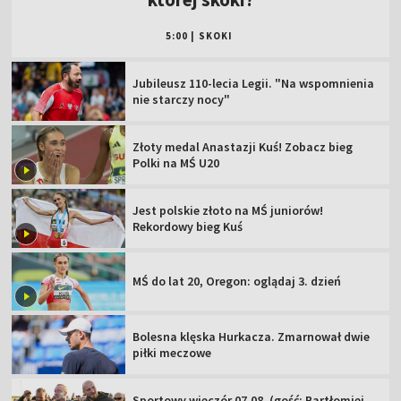
5:00
|
SKOKI
Jubileusz 110-lecia Legii. "Na wspomnienia
nie starczy nocy"
Złoty medal Anastazji Kuś! Zobacz bieg
Polki na MŚ U20
Jest polskie złoto na MŚ juniorów!
Rekordowy bieg Kuś
MŚ do lat 20, Oregon: oglądaj 3. dzień
Bolesna klęska Hurkacza. Zmarnował dwie
piłki meczowe
Sportowy wieczór 07.08. (gość: Bartłomiej