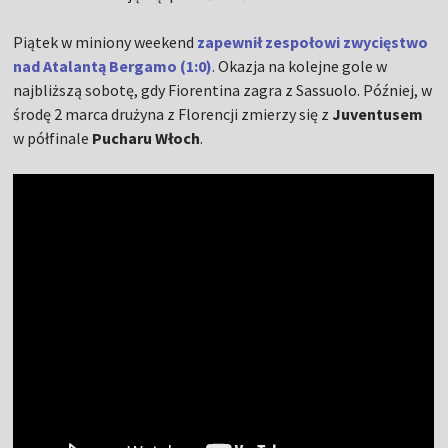
Piątek w miniony weekend
zapewnił zespołowi zwycięstwo
nad Atalantą Bergamo (1:0)
. Okazja na kolejne gole w
najbliższą sobotę, gdy Fiorentina zagra z Sassuolo. Później, w
środę 2 marca drużyna z Florencji zmierzy się z
Juventusem
w półfinale
Pucharu Włoch
.