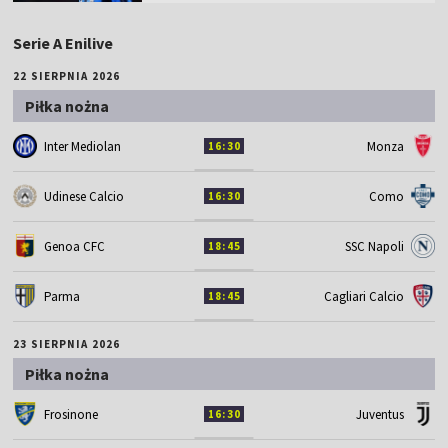
Serie A Enilive
22 SIERPNIA 2026
Piłka nożna
Inter Mediolan
Monza
16:30
Udinese Calcio
Como
16:30
Genoa CFC
SSC Napoli
18:45
Parma
Cagliari Calcio
18:45
23 SIERPNIA 2026
Piłka nożna
Frosinone
Juventus
16:30