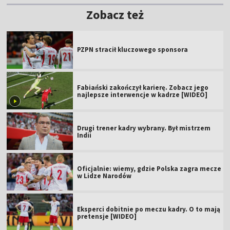
Zobacz też
PZPN stracił kluczowego sponsora
Fabiański zakończył karierę. Zobacz jego
najlepsze interwencje w kadrze [WIDEO]
Drugi trener kadry wybrany. Był mistrzem
Indii
Oficjalnie: wiemy, gdzie Polska zagra mecze
w Lidze Narodów
Eksperci dobitnie po meczu kadry. O to mają
pretensje [WIDEO]