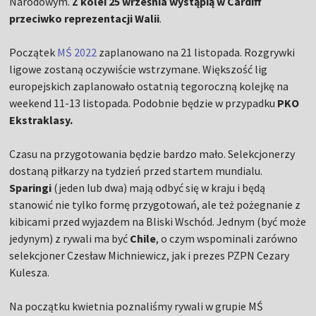
Narodowym.
Z kolei 25 września wystąpią w Cardiff
przeciwko reprezentacji Walii
.
Początek
MŚ 2022
zaplanowano na 21 listopada. Rozgrywki
ligowe zostaną oczywiście wstrzymane. Większość lig
europejskich zaplanowało ostatnią tegoroczną kolejkę na
weekend 11-13 listopada. Podobnie będzie w przypadku
PKO
Ekstraklasy.
Czasu na przygotowania będzie bardzo mało. Selekcjonerzy
dostaną piłkarzy na tydzień przed startem mundialu.
Sparingi
(jeden lub dwa) mają odbyć się w kraju i będą
stanowić nie tylko formę przygotowań, ale też pożegnanie z
kibicami przed wyjazdem na Bliski Wschód. Jednym (być może
jedynym) z rywali ma być
Chile
, o czym wspominali zarówno
selekcjoner Czesław Michniewicz, jak i prezes PZPN Cezary
Kulesza.
Na początku kwietnia poznaliśmy rywali w grupie MŚ