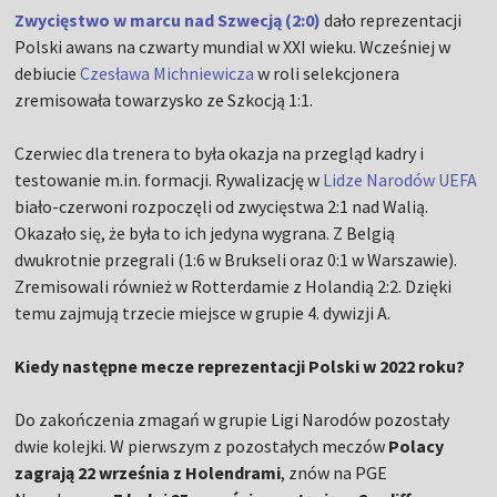
Zwycięstwo w marcu nad Szwecją (2:0)
dało reprezentacji
Polski awans na czwarty mundial w XXI wieku. Wcześniej w
debiucie
Czesława Michniewicza
w roli selekcjonera
zremisowała towarzysko ze Szkocją 1:1.
Czerwiec dla trenera to była okazja na przegląd kadry i
testowanie m.in. formacji. Rywalizację w
Lidze Narodów UEFA
biało-czerwoni rozpoczęli od zwycięstwa 2:1 nad Walią.
Okazało się, że była to ich jedyna wygrana. Z Belgią
dwukrotnie przegrali (1:6 w Brukseli oraz 0:1 w Warszawie).
Zremisowali również w Rotterdamie z Holandią 2:2. Dzięki
temu zajmują trzecie miejsce w grupie 4. dywizji A.
Kiedy następne mecze reprezentacji Polski w 2022 roku?
Do zakończenia zmagań w grupie Ligi Narodów pozostały
dwie kolejki. W pierwszym z pozostałych meczów
Polacy
zagrają 22 września z Holendrami
, znów na PGE