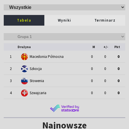
Tabela
Wyniki
Terminarz
Drużyna
M
+/-
Pkt
1
Macedonia Północna
0
0
0
2
Szkocja
0
0
0
3
Słowenia
0
0
0
4
Szwajcaria
0
0
0
Najnowsze