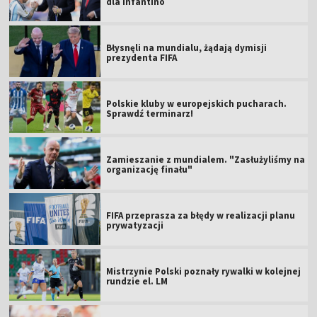
dla Infantino
Błysnęli na mundialu, żądają dymisji
prezydenta FIFA
Polskie kluby w europejskich pucharach.
Sprawdź terminarz!
Zamieszanie z mundialem. "Zasłużyliśmy na
organizację finału"
FIFA przeprasza za błędy w realizacji planu
prywatyzacji
Mistrzynie Polski poznały rywalki w kolejnej
rundzie el. LM