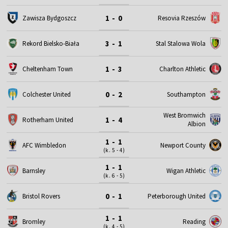
1 - 0
Zawisza Bydgoszcz
Resovia Rzeszów
3 - 1
Rekord Bielsko-Biała
Stal Stalowa Wola
1 - 3
Cheltenham Town
Charlton Athletic
0 - 2
Colchester United
Southampton
West Bromwich
1 - 4
Rotherham United
Albion
1 - 1
AFC Wimbledon
Newport County
(k. 5 - 4)
1 - 1
Barnsley
Wigan Athletic
(k. 6 - 5)
0 - 1
Bristol Rovers
Peterborough United
1 - 1
Bromley
Reading
(k. 4 - 5)