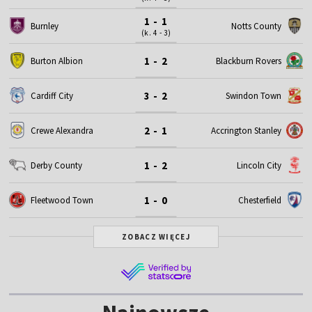
1 - 1
Burnley
Notts County
(k. 4 - 3)
1 - 2
Burton Albion
Blackburn Rovers
3 - 2
Cardiff City
Swindon Town
2 - 1
Crewe Alexandra
Accrington Stanley
1 - 2
Derby County
Lincoln City
1 - 0
Fleetwood Town
Chesterfield
ZOBACZ WIĘCEJ