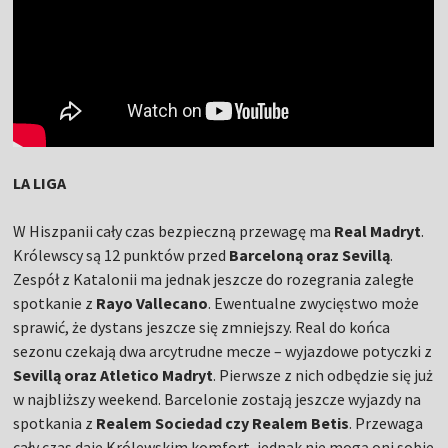
LA LIGA
W Hiszpanii cały czas bezpieczną przewagę ma
Real Madryt
.
Królewscy są 12 punktów przed
Barceloną oraz Sevillą
.
Zespół z Katalonii ma jednak jeszcze do rozegrania zaległe
spotkanie z
Rayo Vallecano
. Ewentualne zwycięstwo może
sprawić, że dystans jeszcze się zmniejszy. Real do końca
sezonu czekają dwa arcytrudne mecze – wyjazdowe potyczki z
Sevillą oraz Atletico Madryt
. Pierwsze z nich odbędzie się już
w najbliższy weekend. Barcelonie zostają jeszcze wyjazdy na
spotkania z
Realem Sociedad czy Realem Betis
. Przewaga
cały czas daje Królewskim komfort, jednak nie mogą oni sobie