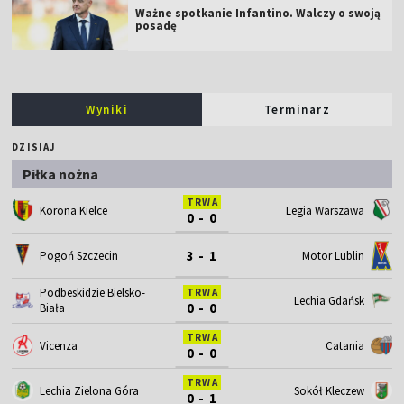
Ważne spotkanie Infantino. Walczy o swoją
posadę
Wyniki
Terminarz
DZISIAJ
Piłka nożna
TRWA
Korona Kielce
Legia Warszawa
0 - 0
3 - 1
Motor Lublin
Pogoń Szczecin
Podbeskidzie Bielsko-
TRWA
Lechia Gdańsk
0 - 0
Biała
TRWA
Vicenza
Catania
0 - 0
TRWA
Lechia Zielona Góra
Sokół Kleczew
0 - 1