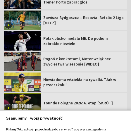
Trener Porto zabrał głos
Zawisza Bydgoszcz – Resovia. Betclic 2 Liga
[MECZ]
Polak blisko medalu ME. Do podium
zabrakło niewiele
Pogoń z konkretami, Motor wciąż bez
zwycięstwa w sezonie [WIDEO]
Niewiadoma wściekła na rywalki. "Jak w
przedszkolu"
Tour de Pologne 2026: 6. etap [SKRÓT]
Szanujemy Twoją prywatność
Kliknij "Akceptuję i przechodzę do serwisu", aby wyrazić zgody na