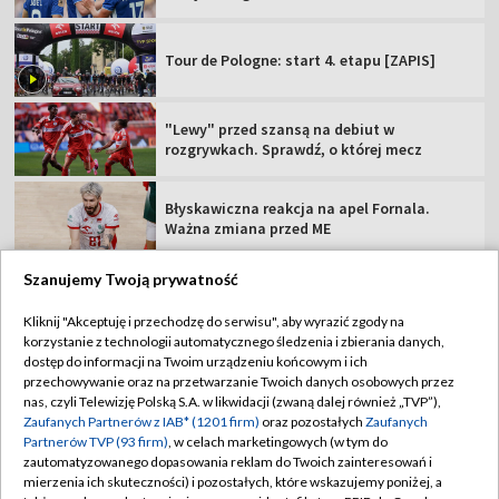
Tour de Pologne: start 4. etapu [ZAPIS]
"Lewy" przed szansą na debiut w
rozgrywkach. Sprawdź, o której mecz
Błyskawiczna reakcja na apel Fornala.
Ważna zmiana przed ME
Szanujemy Twoją prywatność
Kliknij "Akceptuję i przechodzę do serwisu", aby wyrazić zgody na
korzystanie z technologii automatycznego śledzenia i zbierania danych,
TVP
dostęp do informacji na Twoim urządzeniu końcowym i ich
Abonament TVP
Regulamin TVP
przechowywanie oraz na przetwarzanie Twoich danych osobowych przez
nas, czyli Telewizję Polską S.A. w likwidacji (zwaną dalej również „TVP”),
Polityka prywatności
Sklep TVP
Zaufanych Partnerów z IAB* (1201 firm)
oraz pozostałych
Zaufanych
Partnerów TVP (93 firm)
, w celach marketingowych (w tym do
Biuro Reklamy
Moje zgody
zautomatyzowanego dopasowania reklam do Twoich zainteresowań i
mierzenia ich skuteczności) i pozostałych, które wskazujemy poniżej, a
Oferta Handlowa
Biuro reklamy