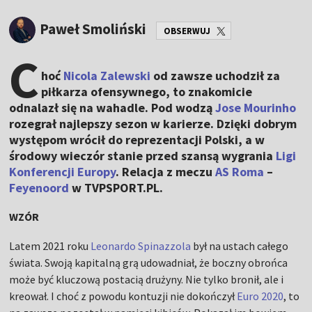
Paweł Smoliński
OBSERWUJ
C
hoć
Nicola Zalewski
od zawsze uchodził za
piłkarza ofensywnego, to znakomicie
odnalazł się na wahadle. Pod wodzą
Jose Mourinho
rozegrał najlepszy sezon w karierze. Dzięki dobrym
występom wrócił do reprezentacji Polski, a w
środowy wieczór stanie przed szansą wygrania
Ligi
Konferencji Europy
. Relacja z meczu
AS Roma
–
Feyenoord
w TVPSPORT.PL.
WZÓR
Latem 2021 roku
Leonardo Spinazzola
był na ustach całego
świata. Swoją kapitalną grą udowadniał, że boczny obrońca
może być kluczową postacią drużyny. Nie tylko bronił, ale i
kreował. I choć z powodu kontuzji nie dokończył
Euro 2020
, to