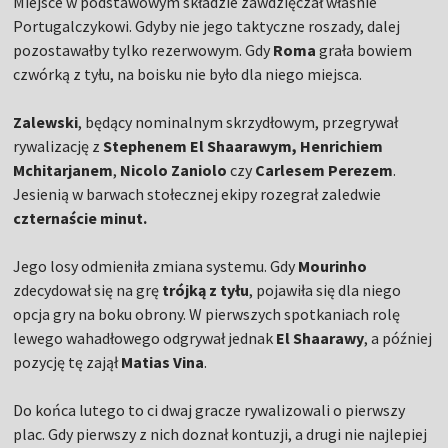
Miejsce w podstawowym składzie zawdzięczał właśnie
Portugalczykowi. Gdyby nie jego taktyczne roszady, dalej
pozostawałby tylko rezerwowym. Gdy
Roma
grała bowiem
czwórką z tyłu, na boisku nie było dla niego miejsca.
Zalewski
, będący nominalnym skrzydłowym, przegrywał
rywalizację z
Stephenem El Shaarawym, Henrichiem
Mchitarjanem
,
Nicolo Zaniolo
czy
Carlesem Perezem
.
Jesienią w barwach stołecznej ekipy rozegrał zaledwie
czternaście minut.
Jego losy odmieniła zmiana systemu. Gdy
Mourinho
zdecydował się na grę
trójką z tyłu
, pojawiła się dla niego
opcja gry na boku obrony. W pierwszych spotkaniach rolę
lewego wahadłowego odgrywał jednak
El Shaarawy
, a później
pozycję tę zajął
Matias Vina
.
Do końca lutego to ci dwaj gracze rywalizowali o pierwszy
plac. Gdy pierwszy z nich doznał kontuzji, a drugi nie najlepiej