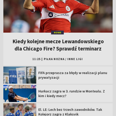
NOWE
Kiedy kolejne mecze Lewandowskiego
dla Chicago Fire? Sprawdź terminarz
11:25
|
PIŁKA NOŻNA
/
INNE LIGI
FIFA przeprasza za błędy w realizacji planu
prywatyzacji
Hurkacz zagra w 3. rundzie w Montealu. Z
kim i kiedy mecz?
El. LE: Lech bez trzech zawodników. Tak
Kolejorz zagra z Klaksvik