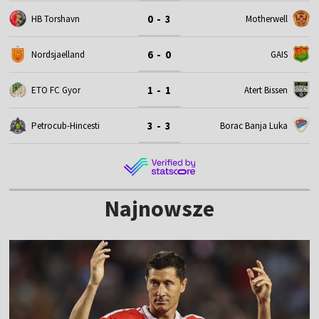
0 - 3
HB Torshavn
Motherwell
6 - 0
Nordsjaelland
GAIS
1 - 1
ETO FC Gyor
Atert Bissen
3 - 3
Petrocub-Hincesti
Borac Banja Luka
Najnowsze