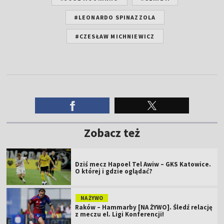
#LEONARDO SPINAZZOLA
#CZESŁAW MICHNIEWICZ
Zobacz też
Dziś mecz Hapoel Tel Awiw – GKS Katowice.
O której i gdzie oglądać?
NA ŻYWO
Raków – Hammarby [NA ŻYWO]. Śledź relację
z meczu el. Ligi Konferencji!