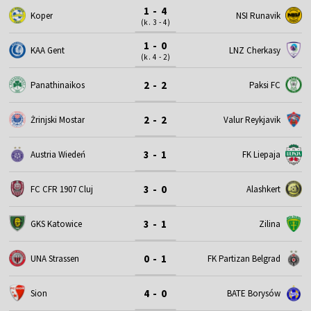
1 - 4
Koper
NSI Runavik
(k. 3 - 4)
1 - 0
KAA Gent
LNZ Cherkasy
(k. 4 - 2)
2 - 2
Panathinaikos
Paksi FC
2 - 2
Żrinjski Mostar
Valur Reykjavik
3 - 1
Austria Wiedeń
FK Liepaja
3 - 0
FC CFR 1907 Cluj
Alashkert
3 - 1
GKS Katowice
Zilina
0 - 1
UNA Strassen
FK Partizan Belgrad
4 - 0
Sion
BATE Borysów