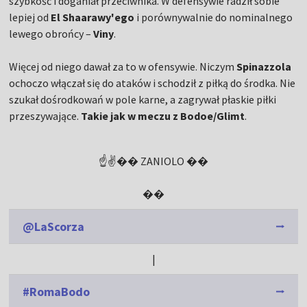
szybkość i doganiał przeciwnika. W defensywie radził sobie
lepiej od
El Shaarawy'ego
i porównywalnie do nominalnego
lewego obrońcy –
Viny
.
Więcej od niego dawał za to w ofensywie. Niczym
Spinazzola
ochoczo włączał się do ataków i schodził z piłką do środka. Nie
szukał dośrodkowań w pole karne, a zagrywał płaskie piłki
przeszywające.
Takie jak w meczu z Bodoe/Glimt
.
☝️✌️�� ZANIOLO ��
��️
@LaScorza
|
#RomaBodo