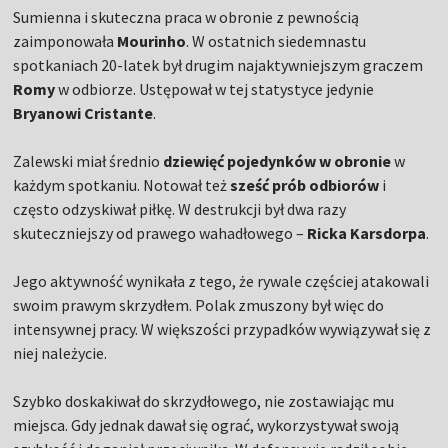
Sumienna i skuteczna praca w obronie z pewnością
zaimponowała
Mourinho
. W ostatnich siedemnastu
spotkaniach 20-latek był drugim najaktywniejszym graczem
Romy
w odbiorze. Ustępował w tej statystyce jedynie
Bryanowi Cristante
.
Zalewski miał średnio
dziewięć pojedynków w obronie
w
każdym spotkaniu. Notował też
sześć prób odbiorów
i
często odzyskiwał piłkę. W destrukcji był dwa razy
skuteczniejszy od prawego wahadłowego –
Ricka Karsdorpa
.
Jego aktywność wynikała z tego, że rywale częściej atakowali
swoim prawym skrzydłem. Polak zmuszony był więc do
intensywnej pracy. W większości przypadków wywiązywał się z
niej należycie.
Szybko doskakiwał do skrzydłowego, nie zostawiając mu
miejsca. Gdy jednak dawał się ograć, wykorzystywał swoją