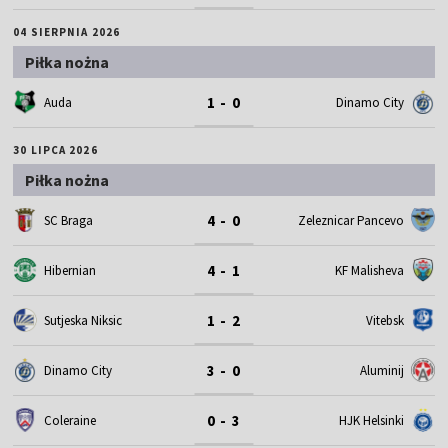
04 SIERPNIA 2026
Piłka nożna
1 - 0
Auda
Dinamo City
30 LIPCA 2026
Piłka nożna
4 - 0
SC Braga
Zeleznicar Pancevo
4 - 1
Hibernian
KF Malisheva
1 - 2
Sutjeska Niksic
Vitebsk
3 - 0
Dinamo City
Aluminij
0 - 3
Coleraine
HJK Helsinki