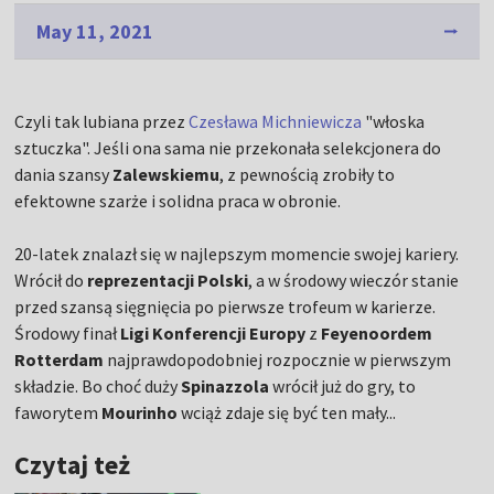
May 11, 2021
Czyli tak lubiana przez
Czesława Michniewicza
"włoska
sztuczka". Jeśli ona sama nie przekonała selekcjonera do
dania szansy
Zalewskiemu
, z pewnością zrobiły to
efektowne szarże i solidna praca w obronie.
20-latek znalazł się w najlepszym momencie swojej kariery.
Wrócił do
reprezentacji Polski
, a w środowy wieczór stanie
przed szansą sięgnięcia po pierwsze trofeum w karierze.
Środowy finał
Ligi Konferencji Europy
z
Feyenoordem
Rotterdam
najprawdopodobniej rozpocznie w pierwszym
składzie. Bo choć duży
Spinazzola
wrócił już do gry, to
faworytem
Mourinho
wciąż zdaje się być ten mały...
Czytaj też