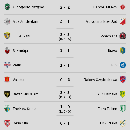
2 - 2
Łudogorec Razgrad
Hapoel Tel Aviv
4 - 1
Ajax Amsterdam
Vojvodina Novi Sad
3 - 3
FC Ballkani
Bohemians
(k. 4 - 5)
3 - 1
Shkendija
Bravo
1 - 1
Vestri
RFS
0 - 4
Valletta
Raków Częstochowa
3 - 3
Beitar Jerusalem
AEK Larnaka
(k. 4 - 3)
1 - 0
The New Saints
Flora Tallinn
(k. 0 - 0)
0 - 1
Derry City
HNK Rijeka