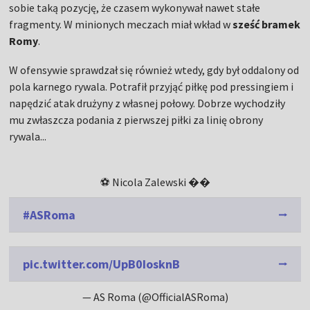
sobie taką pozycję, że czasem wykonywał nawet stałe
fragmenty. W minionych meczach miał wkład w
sześć bramek
Romy
.
W ofensywie sprawdzał się również wtedy, gdy był oddalony od
pola karnego rywala. Potrafił przyjąć piłkę pod pressingiem i
napędzić atak drużyny z własnej połowy. Dobrze wychodziły
mu zwłaszcza podania z pierwszej piłki za linię obrony
rywala...
⚽️ Nicola Zalewski ��
#ASRoma
pic.twitter.com/UpB0IosknB
— AS Roma (@OfficialASRoma)