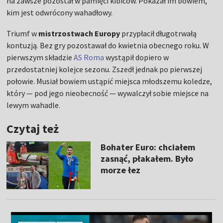
na zawsze pozostał w pamięci kibiców. Pokazał im bowiem,
kim jest odwrócony wahadłowy.
Triumf w
mistrzostwach Europy
przypłacił długotrwałą
kontuzją. Bez gry pozostawał do kwietnia obecnego roku. W
pierwszym składzie
AS Roma
wystąpił dopiero w
przedostatniej kolejce sezonu. Zszedł jednak po pierwszej
połowie. Musiał bowiem ustąpić miejsca młodszemu koledze,
który — pod jego nieobecność — wywalczył sobie miejsce na
lewym wahadle.
Czytaj też
Bohater Euro: chciałem
zasnąć, płakałem. Było
morze łez