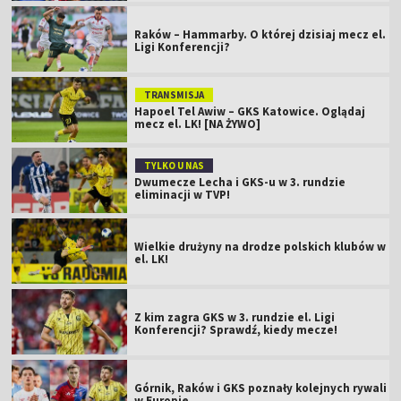
Raków – Hammarby. O której dzisiaj mecz el.
Ligi Konferencji?
TRANSMISJA
Hapoel Tel Awiw – GKS Katowice. Oglądaj
mecz el. LK! [NA ŻYWO]
TYLKO U NAS
Dwumecze Lecha i GKS-u w 3. rundzie
eliminacji w TVP!
Wielkie drużyny na drodze polskich klubów w
el. LK!
Z kim zagra GKS w 3. rundzie el. Ligi
Konferencji? Sprawdź, kiedy mecze!
Górnik, Raków i GKS poznały kolejnych rywali
w Europie