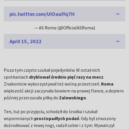
pic.twitter.com/UIOauIYq7H
— AS Roma (@OfficialASRoma)
April 15, 2022
Poza tym często szukał pojedynków. W ostatnich
spotkaniach
dryblował średnio pięć razy na mecz
.
Znakomicie wykorzystywał też wolną przestrzeń.
Roma
większość akcji zaczynała bowiem na prawej flance, a dopiero
później przerzucała piłkę do
Zalewskiego
.
Ten, tuż po przyjęciu, schodził do środka i szukał
wspomnianych
prostopadłych podań
. Gdy był zmuszony
dośrodkować z lewej nogi, radził sobie i z tym. Wywalczył