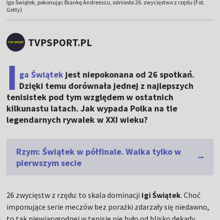
Iga Świątek, pokonując Biankę Andreescu, odniosła 26. zwycięstwo z rzędu (Fot.
Getty)
TVPSPORT.PL
I
ga Świątek
jest niepokonana od 26 spotkań.
Dzięki temu dorównała jednej z najlepszych
tenisistek pod tym względem w ostatnich
kilkunastu latach. Jak wypada Polka na tle
legendarnych rywalek w XXI wieku?
Rzym: Świątek w półfinale. Walka tylko w
pierwszym secie
26 zwycięstw z rzędu: to skala dominacji
Igi Świątek
. Choć
imponujące serie meczów bez porażki zdarzały się niedawno,
to tak niewiarygodnej w tenisie nie było od blisko dekady.