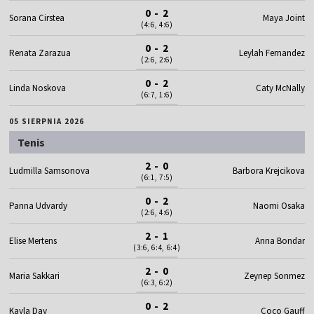
0 - 2
Sorana Cirstea
Maya Joint
(4:6, 4:6)
0 - 2
Renata Zarazua
Leylah Fernandez
(2:6, 2:6)
0 - 2
Linda Noskova
Caty McNally
(6:7, 1:6)
05 SIERPNIA 2026
Tenis
2 - 0
Ludmilla Samsonova
Barbora Krejcikova
(6:1, 7:5)
0 - 2
Panna Udvardy
Naomi Osaka
(2:6, 4:6)
2 - 1
Elise Mertens
Anna Bondar
(3:6, 6:4, 6:4)
2 - 0
Maria Sakkari
Zeynep Sonmez
(6:3, 6:2)
0 - 2
Kayla Day
Coco Gauff