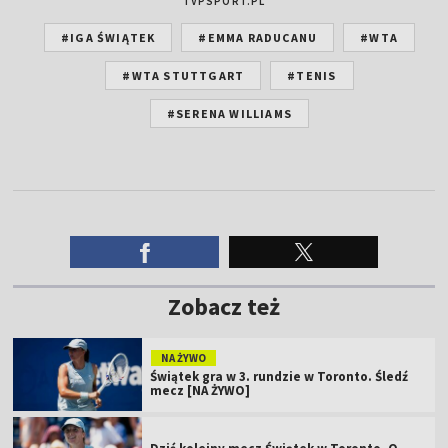
TVPSPORT.PL
#IGA ŚWIĄTEK
#EMMA RADUCANU
#WTA
#WTA STUTTGART
#TENIS
#SERENA WILLIAMS
Zobacz też
NA ŻYWO
Świątek gra w 3. rundzie w Toronto. Śledź
mecz [NA ŻYWO]