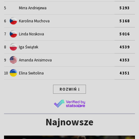
5
Mirra Andriejewa
5293
6
Karolina Muchova
5168
7
Linda Noskova
5016
8
Iga Świątek
4539
9
Amanda Anisimova
4353
10
Elina Switolina
4351
ROZWIŃ
Najnowsze