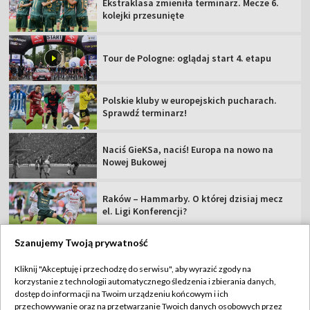
Ekstraklasa zmieniła terminarz. Mecze 6.
kolejki przesunięte
Tour de Pologne: oglądaj start 4. etapu
Polskie kluby w europejskich pucharach.
Sprawdź terminarz!
Naciś GieKSa, naciś! Europa na nowo na
Nowej Bukowej
Raków – Hammarby. O której dzisiaj mecz
el. Ligi Konferencji?
Szanujemy Twoją prywatność
Kliknij "Akceptuję i przechodzę do serwisu", aby wyrazić zgody na
korzystanie z technologii automatycznego śledzenia i zbierania danych,
TVP
dostęp do informacji na Twoim urządzeniu końcowym i ich
Abonament TVP
Regulamin TVP
przechowywanie oraz na przetwarzanie Twoich danych osobowych przez