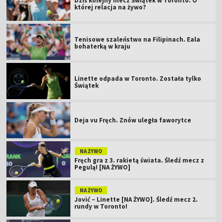
Dziś kolejny mecz Świątek w Toronto. O
której relacja na żywo?
Tenisowe szaleństwo na Filipinach. Eala
bohaterką w kraju
Linette odpada w Toronto. Została tylko
Świątek
Deja vu Fręch. Znów uległa faworytce
NA ŻYWO
Fręch gra z 3. rakietą świata. Śledź mecz z
Pegulą! [NA ŻYWO]
NA ŻYWO
Jović – Linette [NA ŻYWO]. Śledź mecz 2.
rundy w Toronto!