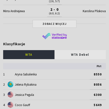
(2:6, 5:7)
2 - 0
Mirra Andriejewa
Karolina Pliskova
(6:0, 6:2)
ZOBACZ WIĘCEJ
Klasyfikacje
WTA
WTA Debel
Pkt
1
Aryna Sabalenka
8550
2
Jelena Rybakina
8056
3
Jessica Pegula
6300
4
Coco Gauff
5649