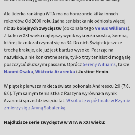
Ale liderka rankingu WTA ma na horyzoncie kilka innych
rekordów. Od 2000 roku żadna tenisistka nie odniosła więcej
niż
35 kolejnych zwycięstw
(dokonała tego
Venus Williams
).
Z kolei w XXI wieku najlepszy wynik wykręciła siostra, Serena,
której licznik zatrzymał się na 34. Do nich Świątek jeszcze
trochę brakuje, ale już jest bardzo wysoko. Patrząc na
nazwiska, a nie konkretne serie, tylko trzy tenisistki mogą się
poszczycić dłuższymi passami. Oprócz
Sereny Williams
, także
Naomi Osaka
,
Wiktoria Azarenka
i
Justine Henin
.
W piątek pierwsza rakieta świata pokonała Andreescu 2:0 (7:6,
6:0). Tym samym tenisistka z Raszyna wyrównała wynik
Azarenki sprzed dziesięciu lat.
W sobotę w półfinale w Rzymie
zmierzy się z Aryną Sabalenką
.
Najdłuższe serie zwycięstw w WTA w XXI wieku: