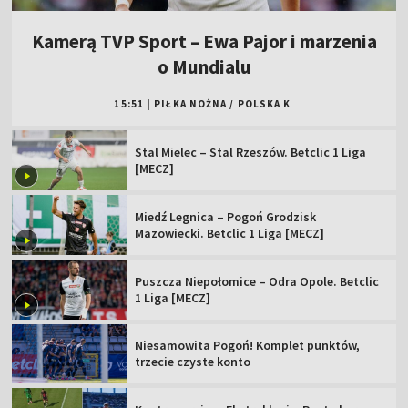
Kamerą TVP Sport – Ewa Pajor i marzenia
o Mundialu
15:51
|
PIŁKA NOŻNA
/
POLSKA K
Stal Mielec – Stal Rzeszów. Betclic 1 Liga
[MECZ]
Miedź Legnica – Pogoń Grodzisk
Mazowiecki. Betclic 1 Liga [MECZ]
Puszcza Niepołomice – Odra Opole. Betclic
1 Liga [MECZ]
Niesamowita Pogoń! Komplet punktów,
trzecie czyste konto