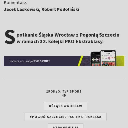
Komentarz:
Jacek Laskowski, Robert Podoliński
S
potkanie Śląska Wrocław z Pogonią Szczecin
w ramach 32. kolejki PKO Ekstraklasy.
Pobierz aplikację
TVP SPORT
ŹRÓDŁO: TVP SPORT
HD
#ŚLĄSK WROCŁAW
#POGOŃ SZCZECIN. PKO EKSTRAKLASA
#TRANSMISJA