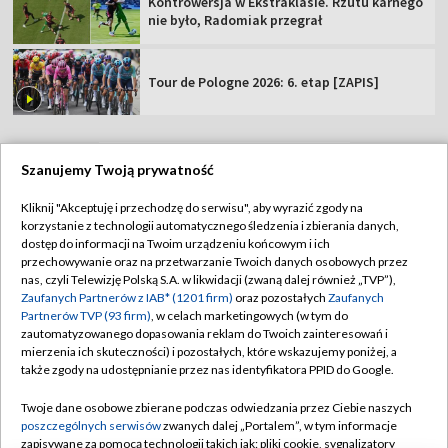
Kontrowersja w Ekstraklasie. Rzutu karnego
nie było, Radomiak przegrał
Tour de Pologne 2026: 6. etap [ZAPIS]
Szanujemy Twoją prywatność
TVP
Kliknij "Akceptuję i przechodzę do serwisu", aby wyrazić zgody na
korzystanie z technologii automatycznego śledzenia i zbierania danych,
Abonament TVP
Regulamin TVP
dostęp do informacji na Twoim urządzeniu końcowym i ich
Polityka prywatności
Sklep TVP
przechowywanie oraz na przetwarzanie Twoich danych osobowych przez
nas, czyli Telewizję Polską S.A. w likwidacji (zwaną dalej również „TVP”),
Biuro Reklamy
Moje zgody
Zaufanych Partnerów z IAB* (1201 firm)
oraz pozostałych
Zaufanych
Partnerów TVP (93 firm)
, w celach marketingowych (w tym do
Oferta Handlowa
Biuro reklamy
zautomatyzowanego dopasowania reklam do Twoich zainteresowań i
mierzenia ich skuteczności) i pozostałych, które wskazujemy poniżej, a
Telegazeta ogłoszenia
Kontakt
także zgody na udostępnianie przez nas identyfikatora PPID do Google.
Emisja w TVP
Twoje dane osobowe zbierane podczas odwiedzania przez Ciebie naszych
Kanały
Rada Programowa
poszczególnych serwisów
zwanych dalej „Portalem”, w tym informacje
zapisywane za pomocą technologii takich jak: pliki cookie, sygnalizatory