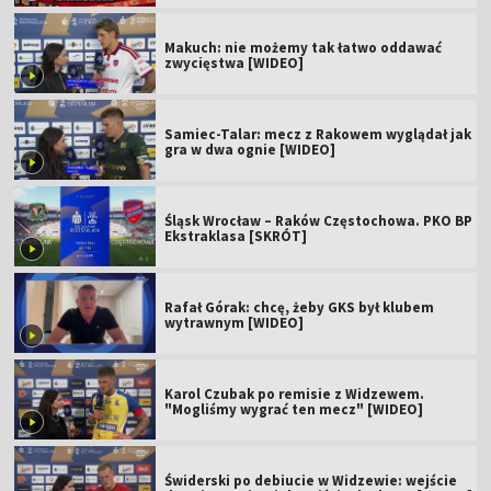
Makuch: nie możemy tak łatwo oddawać
zwycięstwa [WIDEO]
Samiec-Talar: mecz z Rakowem wyglądał jak
gra w dwa ognie [WIDEO]
Śląsk Wrocław – Raków Częstochowa. PKO BP
Ekstraklasa [SKRÓT]
Rafał Górak: chcę, żeby GKS był klubem
wytrawnym [WIDEO]
Karol Czubak po remisie z Widzewem.
"Mogliśmy wygrać ten mecz" [WIDEO]
Świderski po debiucie w Widzewie: wejście