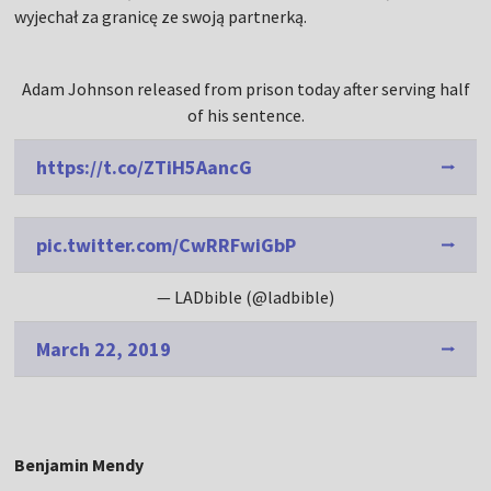
wyjechał za granicę ze swoją partnerką.
Adam Johnson released from prison today after serving half
of his sentence.
https://t.co/ZTiH5AancG
pic.twitter.com/CwRRFwiGbP
— LADbible (@ladbible)
March 22, 2019
Benjamin Mendy