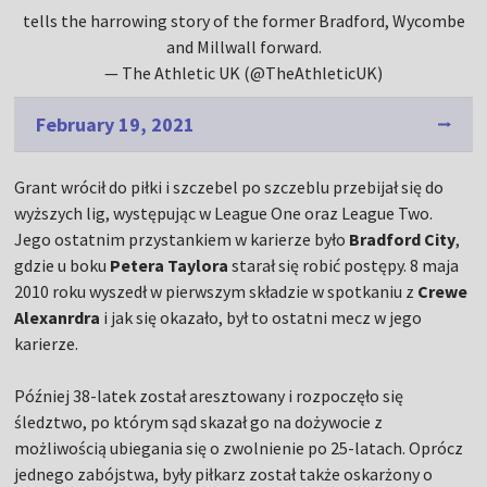
tells the harrowing story of the former Bradford, Wycombe
and Millwall forward.
— The Athletic UK (@TheAthleticUK)
February 19, 2021
Grant wrócił do piłki i szczebel po szczeblu przebijał się do
wyższych lig, występując w League One oraz League Two.
Jego ostatnim przystankiem w karierze było
Bradford City
,
gdzie u boku
Petera Taylora
starał się robić postępy. 8 maja
2010 roku wyszedł w pierwszym składzie w spotkaniu z
Crewe
Alexanrdra
i jak się okazało, był to ostatni mecz w jego
karierze.
Później 38-latek został aresztowany i rozpoczęło się
śledztwo, po którym sąd skazał go na dożywocie z
możliwością ubiegania się o zwolnienie po 25-latach. Oprócz
jednego zabójstwa, były piłkarz został także oskarżony o