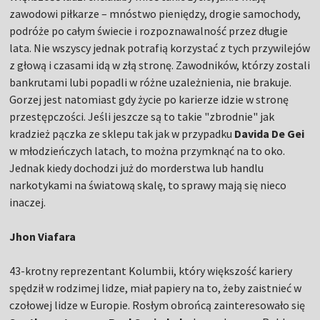
zawodowi piłkarze – mnóstwo pieniędzy, drogie samochody,
podróże po całym świecie i rozpoznawalność przez długie
lata. Nie wszyscy jednak potrafią korzystać z tych przywilejów
z głową i czasami idą w złą stronę. Zawodników, którzy zostali
bankrutami lubi popadli w różne uzależnienia, nie brakuje.
Gorzej jest natomiast gdy życie po karierze idzie w stronę
przestępczości. Jeśli jeszcze są to takie "zbrodnie" jak
kradzież pączka ze sklepu tak jak w przypadku
Davida De Gei
w młodzieńczych latach, to można przymknąć na to oko.
Jednak kiedy dochodzi już do morderstwa lub handlu
narkotykami na światową skalę, to sprawy mają się nieco
inaczej.
Jhon Viafara
43-krotny reprezentant Kolumbii, który większość kariery
spędził w rodzimej lidze, miał papiery na to, żeby zaistnieć w
czołowej lidze w Europie. Rosłym obrońcą zainteresowało się