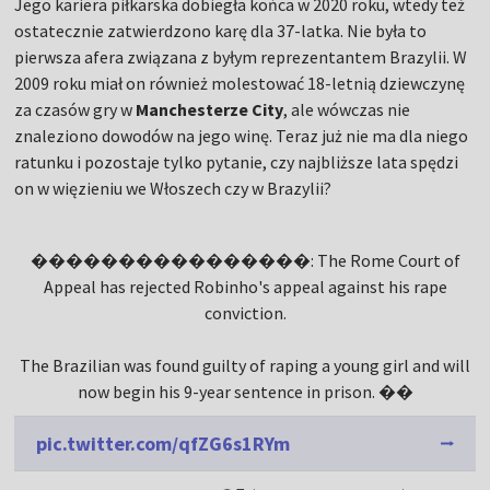
Jego kariera piłkarska dobiegła końca w 2020 roku, wtedy też
ostatecznie zatwierdzono karę dla 37-latka. Nie była to
pierwsza afera związana z byłym reprezentantem Brazylii. W
2009 roku miał on również molestować 18-letnią dziewczynę
za czasów gry w
Manchesterze City
, ale wówczas nie
znaleziono dowodów na jego winę. Teraz już nie ma dla niego
ratunku i pozostaje tylko pytanie, czy najbliższe lata spędzi
on w więzieniu we Włoszech czy w Brazylii?
����������������: The Rome Court of
Appeal has rejected Robinho's appeal against his rape
conviction.
The Brazilian was found guilty of raping a young girl and will
now begin his 9-year sentence in prison. ��
pic.twitter.com/qfZG6s1RYm