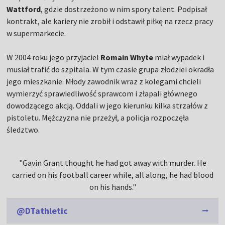
Wattford
, gdzie dostrzeżono w nim spory talent. Podpisał
kontrakt, ale kariery nie zrobił i odstawił piłkę na rzecz pracy
w supermarkecie.
W 2004 roku jego przyjaciel
Romain Whyte
miał wypadek i
musiał trafić do szpitala. W tym czasie grupa złodziei okradła
jego mieszkanie. Młody zawodnik wraz z kolegami chcieli
wymierzyć sprawiedliwość sprawcom i złapali głównego
dowodzącego akcją. Oddali w jego kierunku kilka strzałów z
pistoletu. Mężczyzna nie przeżył, a policja rozpoczęła
śledztwo.
"Gavin Grant thought he had got away with murder. He
carried on his football career while, all along, he had blood
on his hands."
@DTathletic