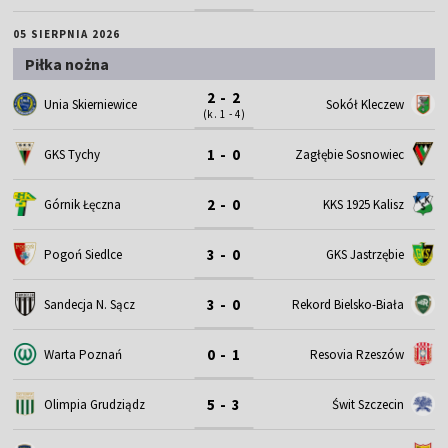
05 SIERPNIA 2026
Piłka nożna
2 - 2
Unia Skierniewice
Sokół Kleczew
(k. 1 - 4)
1 - 0
GKS Tychy
Zagłębie Sosnowiec
2 - 0
Górnik Łęczna
KKS 1925 Kalisz
3 - 0
Pogoń Siedlce
GKS Jastrzębie
3 - 0
Sandecja N. Sącz
Rekord Bielsko-Biała
0 - 1
Warta Poznań
Resovia Rzeszów
5 - 3
Olimpia Grudziądz
Świt Szczecin