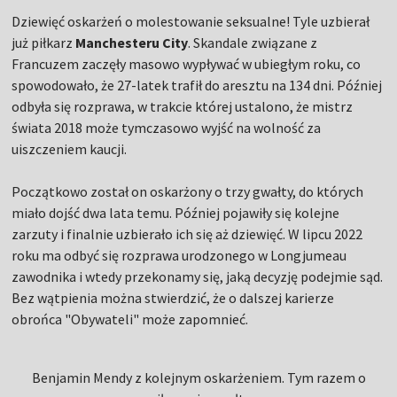
Dziewięć oskarżeń o molestowanie seksualne! Tyle uzbierał
już piłkarz
Manchesteru City
. Skandale związane z
Francuzem zaczęły masowo wypływać w ubiegłym roku, co
spowodowało, że 27-latek trafił do aresztu na 134 dni. Później
odbyła się rozprawa, w trakcie której ustalono, że mistrz
świata 2018 może tymczasowo wyjść na wolność za
uiszczeniem kaucji.
Początkowo został on oskarżony o trzy gwałty, do których
miało dojść dwa lata temu. Później pojawiły się kolejne
zarzuty i finalnie uzbierało ich się aż dziewięć. W lipcu 2022
roku ma odbyć się rozprawa urodzonego w Longjumeau
zawodnika i wtedy przekonamy się, jaką decyzję podejmie sąd.
Bez wątpienia można stwierdzić, że o dalszej karierze
obrońca "Obywateli" może zapomnieć.
Benjamin Mendy z kolejnym oskarżeniem. Tym razem o