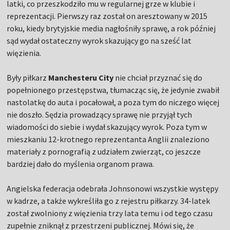
latki, co przeszkodziło mu w regularnej grze w klubie i
reprezentacji. Pierwszy raz został on aresztowany w 2015
roku, kiedy brytyjskie media nagłośniły sprawę, a rok później
sąd wydał ostateczny wyrok skazujący go na sześć lat
więzienia.
Były piłkarz
Manchesteru City
nie chciał przyznać się do
popełnionego przestępstwa, tłumacząc się, że jedynie zwabił
nastolatkę do auta i pocałował, a poza tym do niczego więcej
nie doszło. Sędzia prowadzący sprawę nie przyjął tych
wiadomości do siebie i wydał skazujący wyrok. Poza tym w
mieszkaniu 12-krotnego reprezentanta Anglii znaleziono
materiały z pornografią z udziałem zwierząt, co jeszcze
bardziej dało do myślenia organom prawa.
Angielska federacja odebrała Johnsonowi wszystkie występy
w kadrze, a także wykreśliła go z rejestru piłkarzy. 34-latek
został zwolniony z więzienia trzy lata temu i od tego czasu
zupełnie zniknął z przestrzeni publicznej. Mówi się, że