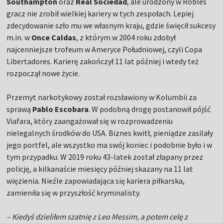
Southampton
oraz
Real Sociedad
, ale urodzony w Robles
gracz nie zrobił wielkiej kariery w tych zespołach. Lepiej
zdecydowanie szło mu we własnym kraju, gdzie święcił sukcesy
m.in. w
Once Caldas
, z którym w 2004 roku zdobył
najcenniejsze trofeum w Ameryce Południowej, czyli Copa
Libertadores. Karierę zakończył 11 lat później i wtedy też
rozpoczął nowe życie.
Przemyt narkotykowy został rozsławiony w Kolumbii za
sprawą
Pablo Escobara
. W podobną drogę postanowił pójść
Viafara, który zaangażował się w rozprowadzeniu
nielegalnych środków do USA. Biznes kwitł, pieniądze zasilały
jego portfel, ale wszystko ma swój koniec i podobnie było i w
tym przypadku. W 2019 roku 43-latek został złapany przez
policję, a kilkanaście miesięcy później skazany na 11 lat
więzienia. Nieźle zapowiadająca się kariera piłkarska,
zamieniła się w przyszłość kryminalisty.
– Kiedyś dzieliłem szatnię z Leo Messim, a potem celę z