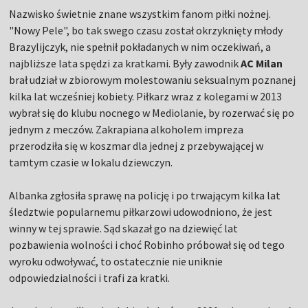
Nazwisko świetnie znane wszystkim fanom piłki nożnej.
"Nowy Pele", bo tak swego czasu został okrzyknięty młody
Brazylijczyk, nie spełnił pokładanych w nim oczekiwań, a
najbliższe lata spędzi za kratkami. Były zawodnik
AC Milan
brał udział w zbiorowym molestowaniu seksualnym poznanej
kilka lat wcześniej kobiety. Piłkarz wraz z kolegami w 2013
wybrał się do klubu nocnego w Mediolanie, by rozerwać się po
jednym z meczów. Zakrapiana alkoholem impreza
przerodziła się w koszmar dla jednej z przebywającej w
tamtym czasie w lokalu dziewczyn.
Albanka zgłosiła sprawę na policję i po trwającym kilka lat
śledztwie popularnemu piłkarzowi udowodniono, że jest
winny w tej sprawie. Sąd skazał go na dziewięć lat
pozbawienia wolności i choć Robinho próbował się od tego
wyroku odwoływać, to ostatecznie nie uniknie
odpowiedzialności i trafi za kratki.