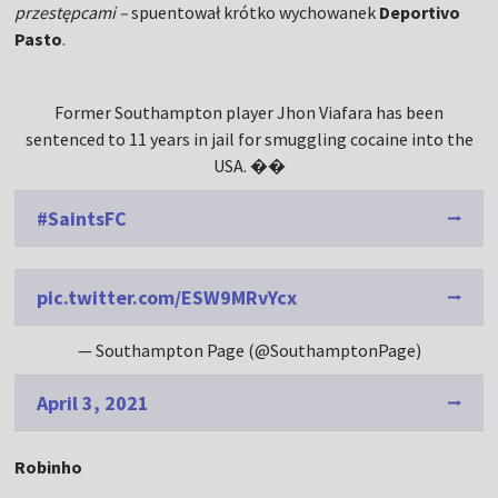
przestępcami –
spuentował krótko wychowanek
Deportivo
Pasto
.
Former Southampton player Jhon Viafara has been
sentenced to 11 years in jail for smuggling cocaine into the
USA. ��
#SaintsFC
pic.twitter.com/ESW9MRvYcx
— Southampton Page (@SouthamptonPage)
April 3, 2021
Robinho