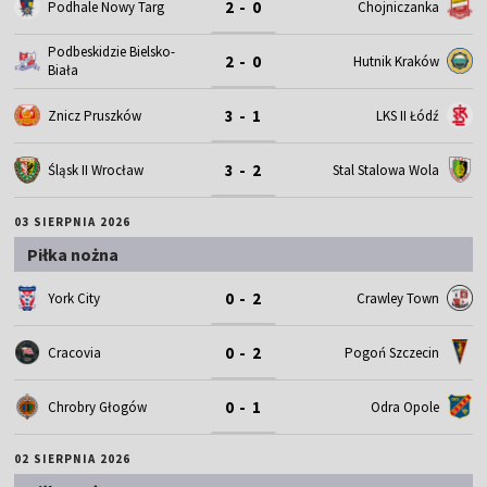
2 - 0
Podhale Nowy Targ
Chojniczanka
Podbeskidzie Bielsko-
2 - 0
Hutnik Kraków
Biała
3 - 1
Znicz Pruszków
LKS II Łódź
3 - 2
Śląsk II Wrocław
Stal Stalowa Wola
03 SIERPNIA 2026
Piłka nożna
0 - 2
York City
Crawley Town
0 - 2
Cracovia
Pogoń Szczecin
0 - 1
Chrobry Głogów
Odra Opole
02 SIERPNIA 2026