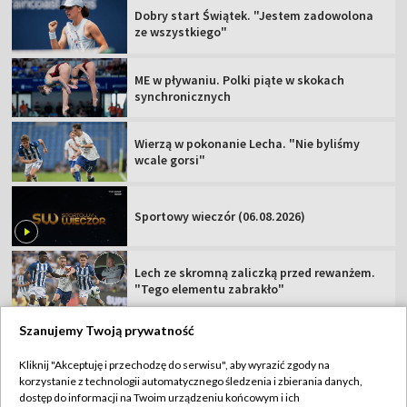
Dobry start Świątek. "Jestem zadowolona
ze wszystkiego"
ME w pływaniu. Polki piąte w skokach
synchronicznych
Wierzą w pokonanie Lecha. "Nie byliśmy
wcale gorsi"
Sportowy wieczór (06.08.2026)
Lech ze skromną zaliczką przed rewanżem.
"Tego elementu zabrakło"
Szanujemy Twoją prywatność
Kliknij "Akceptuję i przechodzę do serwisu", aby wyrazić zgody na
korzystanie z technologii automatycznego śledzenia i zbierania danych,
TVP
dostęp do informacji na Twoim urządzeniu końcowym i ich