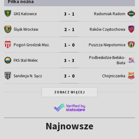
Piłka nożna
3 - 1
GKS Katowice
Radomiak Radom
2 - 1
Śląsk Wrocław
Raków Częstochowa
1 - 0
Pogoń Grodzisk Maz.
Puszcza Niepołomice
Podbeskidzie Bielsko-
3 - 3
FKS Stal Mielec
Biała
3 - 0
Sandecja N. Sącz
Chojniczanka
ZOBACZ WIĘCEJ
Najnowsze