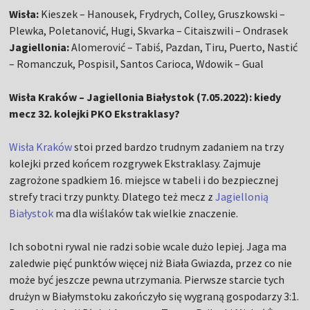
Wisła:
Kieszek – Hanousek, Frydrych, Colley, Gruszkowski –
Plewka, Poletanović, Hugi, Skvarka – Citaiszwili – Ondrasek
Jagiellonia:
Alomerović – Tabiś, Pazdan, Tiru, Puerto, Nastić
– Romanczuk, Pospisil, Santos Carioca, Wdowik – Gual
Wisła Kraków – Jagiellonia Białystok (7.05.2022): kiedy
mecz 32. kolejki PKO Ekstraklasy?
Wisła Kraków
stoi przed bardzo trudnym zadaniem na trzy
kolejki przed końcem rozgrywek Ekstraklasy. Zajmuje
zagrożone spadkiem 16. miejsce w tabeli i do bezpiecznej
strefy traci trzy punkty. Dlatego też mecz z
Jagiellonią
Białystok
ma dla wiślaków tak wielkie znaczenie.
Ich sobotni rywal nie radzi sobie wcale dużo lepiej. Jaga ma
zaledwie pięć punktów więcej niż Biała Gwiazda, przez co nie
może być jeszcze pewna utrzymania. Pierwsze starcie tych
drużyn w Białymstoku zakończyło się wygraną gospodarzy 3:1.