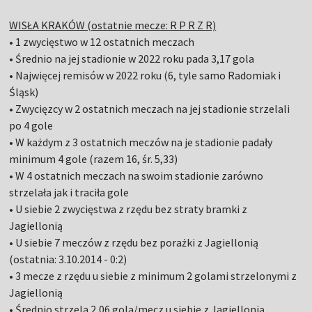
WISŁA KRAKÓW (ostatnie mecze: R P R Z R)
• 1 zwycięstwo w 12 ostatnich meczach
• Średnio na jej stadionie w 2022 roku pada 3,17 gola
• Najwięcej remisów w 2022 roku (6, tyle samo Radomiak i
Śląsk)
• Zwycięzcy w 2 ostatnich meczach na jej stadionie strzelali
po 4 gole
• W każdym z 3 ostatnich meczów na je stadionie padały
minimum 4 gole (razem 16, śr. 5,33)
• W 4 ostatnich meczach na swoim stadionie zarówno
strzelała jak i traciła gole
• U siebie 2 zwycięstwa z rzędu bez straty bramki z
Jagiellonią
• U siebie 7 meczów z rzędu bez porażki z Jagiellonią
(ostatnia: 3.10.2014 - 0:2)
• 3 mecze z rzędu u siebie z minimum 2 golami strzelonymi z
Jagiellonią
• Średnio strzela 2,06 gola/mecz u siebie z Jagiellonią