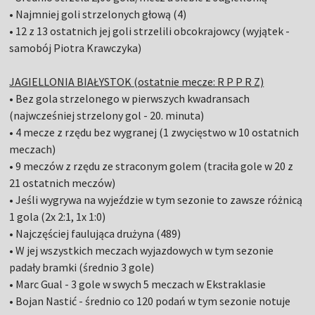
• Najmniej goli strzelonych głową (4)
• 12 z 13 ostatnich jej goli strzelili obcokrajowcy (wyjątek -
samobój Piotra Krawczyka)
JAGIELLONIA BIAŁYSTOK (ostatnie mecze: R P P R Z)
• Bez gola strzelonego w pierwszych kwadransach
(najwcześniej strzelony gol - 20. minuta)
• 4 mecze z rzędu bez wygranej (1 zwycięstwo w 10 ostatnich
meczach)
• 9 meczów z rzędu ze straconym golem (traciła gole w 20 z
21 ostatnich meczów)
• Jeśli wygrywa na wyjeździe w tym sezonie to zawsze różnicą
1 gola (2x 2:1, 1x 1:0)
• Najczęściej faulująca drużyna (489)
• W jej wszystkich meczach wyjazdowych w tym sezonie
padały bramki (średnio 3 gole)
• Marc Gual - 3 gole w swych 5 meczach w Ekstraklasie
• Bojan Nastić - średnio co 120 podań w tym sezonie notuje