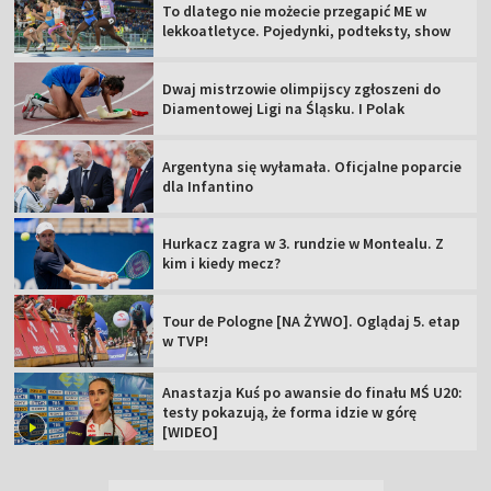
To dlatego nie możecie przegapić ME w
lekkoatletyce. Pojedynki, podteksty, show
Dwaj mistrzowie olimpijscy zgłoszeni do
Diamentowej Ligi na Śląsku. I Polak
Argentyna się wyłamała. Oficjalne poparcie
dla Infantino
Hurkacz zagra w 3. rundzie w Montealu. Z
kim i kiedy mecz?
Tour de Pologne [NA ŻYWO]. Oglądaj 5. etap
w TVP!
Anastazja Kuś po awansie do finału MŚ U20:
testy pokazują, że forma idzie w górę
[WIDEO]