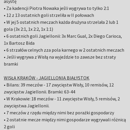
asystę
• Za kadencji Piotra Nowaka jeśli wygrywa to tylko 2:1
• 12 z 13 ostatnich goli strzeliła w II połowach
• W jej 5 ostatnich meczach każda drużyna strzelała 2 lub 1
gola (3x 2:1, 1x 2:2, 1x 1:1)
• 6 ostatnich goli Jagiellonii: 3x Marc Gual, 2x Diego Carioca,
1x Bartosz Bida
• 6 strzałów celnych zza pola karnego w 2 ostatnich meczach
• Jeśli wygrywa z Wisłą na wyjeździe to zawsze bez straty
bramki
WISŁA KRAKÓW - JAGIELLONIA BIAŁYSTOK
• Bilans: 39 meczów - 17 zwycięstw Wisły, 10 remisów, 12
zwycięstw Jagiellonii. Bramki: 63-44
• W Krakowie: 18 meczów - 11 zwycięstw Wisły, 5 remisów, 2
zwycięstwa Jagiellonii.
• 7 meczów z rzędu między nimi bez porażki gospodarzy
• 2 ostatnie mecze między nimi gospodarze wygrywali różnicą
2 goli