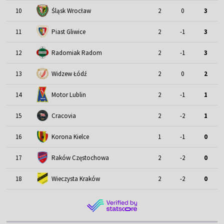
Śląsk Wrocław
10
2
0
3
11
Piast Gliwice
2
-1
3
12
Radomiak Radom
2
-1
3
13
Widzew Łódź
2
0
2
Motor Lublin
14
2
-1
1
15
Cracovia
2
-2
1
16
Korona Kielce
1
-1
0
17
Raków Częstochowa
2
-2
0
18
Wieczysta Kraków
2
-2
0