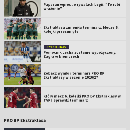
Papszun wprost o rywalach Legii. "To robi
wrażenie"
Ekstraklasa zmieniła terminarz. Mecze 6.
kolejki przesunięte
TYLKO U NAS
Pomocnik Lecha zostanie wypożyczony.
Zagra w Niemczech
Zobacz wyniki i terminarz PKO BP
Ekstraklasy w sezonie 2026/27
Który mecz 6. kolejki PKO BP Ekstraklasy w
TVP? Sprawdź terminarz
PKO BP Ekstraklasa