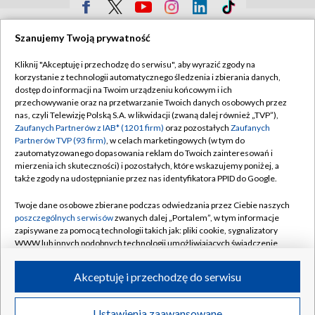
TVP
Szanujemy Twoją prywatność
Abonament TVP
Regulamin TVP
Kliknij "Akceptuję i przechodzę do serwisu", aby wyrazić zgody na
Polityka prywatności
Sklep TVP
korzystanie z technologii automatycznego śledzenia i zbierania danych,
dostęp do informacji na Twoim urządzeniu końcowym i ich
Biuro Reklamy
Moje zgody
przechowywanie oraz na przetwarzanie Twoich danych osobowych przez
nas, czyli Telewizję Polską S.A. w likwidacji (zwaną dalej również „TVP”),
Oferta Handlowa
Biuro reklamy
Zaufanych Partnerów z IAB* (1201 firm)
oraz pozostałych
Zaufanych
Partnerów TVP (93 firm)
, w celach marketingowych (w tym do
Telegazeta ogłoszenia
Kontakt
zautomatyzowanego dopasowania reklam do Twoich zainteresowań i
mierzenia ich skuteczności) i pozostałych, które wskazujemy poniżej, a
Emisja w TVP
także zgody na udostępnianie przez nas identyfikatora PPID do Google.
Kanały
Rada Programowa
Twoje dane osobowe zbierane podczas odwiedzania przez Ciebie naszych
Ogłoszenia przetargowe
poszczególnych serwisów
zwanych dalej „Portalem”, w tym informacje
©2026 Telewizja Polska Spółka Akcyjna w likwidacji
zapisywane za pomocą technologii takich jak: pliki cookie, sygnalizatory
Akademia Telewizyjna
WWW lub innych podobnych technologii umożliwiających świadczenie
dopasowanych i bezpiecznych usług, personalizację treści oraz reklam,
Informacje o nadawcy
udostępnianie funkcji mediów społecznościowych oraz analizowanie
Akceptuję i przechodzę do serwisu
Centrum informacji TVP
ruchu w Internecie.
System NOS
Twoje dane osobowe zbierane podczas odwiedzania przez Ciebie
Ustawienia zaawansowane