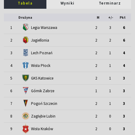
Tabela
Wyniki
Terminarz
Drużyna
M
+/-
Pkt
1
Legia Warszawa
2
3
6
2
Jagiellonia
2
2
6
3
Lech Poznań
2
1
4
4
Wisła Płock
2
1
4
5
GKS Katowice
2
1
3
6
Górnik Zabrze
1
1
3
7
Pogoń Szczecin
2
1
3
8
Zagłębie Lubin
2
0
3
9
Wisła Kraków
2
0
3