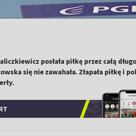
aliczkiewicz posłała piłkę przez całą dług
towska się nie zawahała. Złapała piłkę i p
erły.
RT