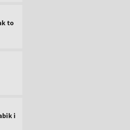
ak to
abik i