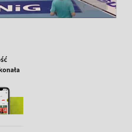
ość
okonała