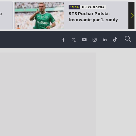
15:30
PIŁKA NOŻNA
p
STS Puchar Polski:
▶
losowanie par 1. rundy