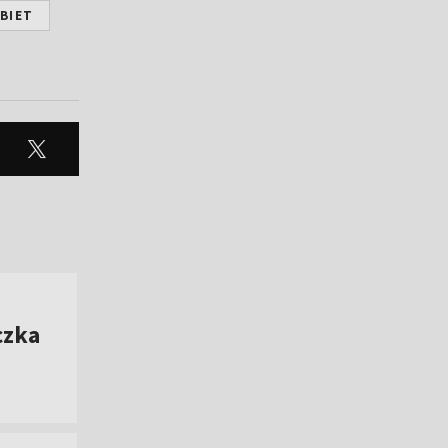
BIET
czka