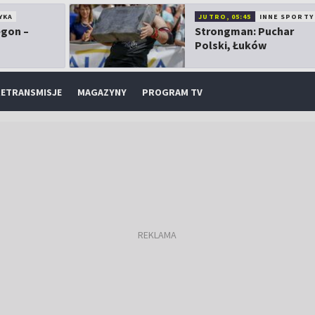
YKA
JUTRO, 05:45
INNE SPORTY
egon –
Strongman: Puchar
Polski, Łuków
ETRANSMISJE
MAGAZYNY
PROGRAM TV