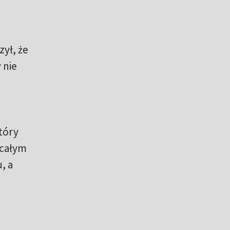
ył, że
 nie
tóry
 całym
, a