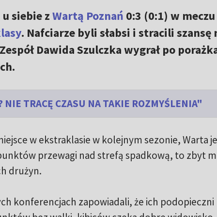
 u siebie z
Wartą Poznań
0:3 (0:1) w meczu
lasy
. Nafciarze byli słabsi i stracili szansę
 Zespół Dawida Szulczka wygrał po porażk
ch.
 NIE TRACĘ CZASU NA TAKIE ROZMYŚLENIA"
iejsce w ekstraklasie w kolejnym sezonie, Warta j
 punktów przewagi nad strefą spadkową, to zbyt m
ch drużyn.
h konferencjach zapowiadali, że ich podopieczni 