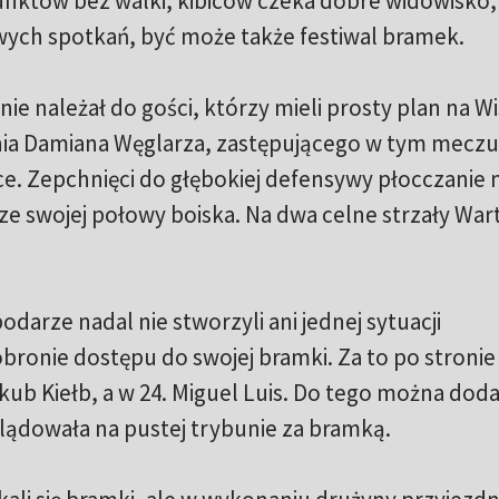
któw bez walki, kibiców czeka dobre widowisko,
wych spotkań, być może także festiwal bramek.
 należał do gości, którzy mieli prosty plan na Wi
nia Damiana Węglarza, zastępującego w tym meczu
. Zepchnięci do głębokiej defensywy płocczanie n
ze swojej połowy boiska. Na dwa celne strzały War
arze nadal nie stworzyli ani jednej sytuacji
bronie dostępu do swojej bramki. Za to po stronie
akub Kiełb, a w 24. Miguel Luis. Do tego można doda
 lądowała na pustej trybunie za bramką.