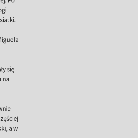
ej. Po
ogi
iatki.
Miguela
ły się
a na
wnie
zęściej
ki, a w