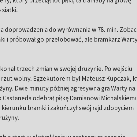
ny, który przeciął lot piłki, ta trafiłaby na głowę
siatki.
na doprowadzenia do wyrównania w 78. min. Zobacz
ki i próbował go przelobować, ale bramkarz Warty
konał trzech zmian w swojej drużynie. Po wejściu
 rzut wolny. Egzekutorem był Mateusz Kupczak, k
żyny. Dwie minuty później agresywna gra Warty na
nk Castaneda odebrał piłkę Damianowi Michalskiemu
ierunku bramki i zakończył swój rajd zdobyciem
rużyny.