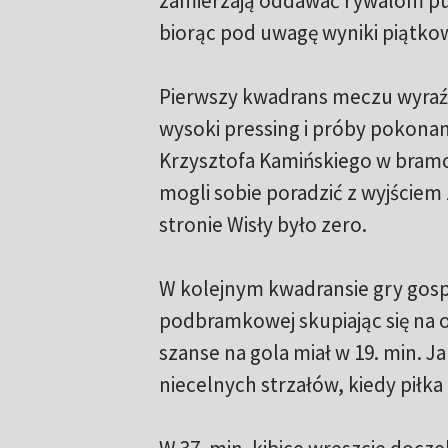
zamierzają oddawać rywalom pun
biorąc pod uwagę wyniki piątko
Pierwszy kwadrans meczu wyraźnie
wysoki pressing i próby pokona
Krzysztofa Kamińskiego w bramce
mogli sobie poradzić z wyjściem 
stronie Wisły było zero.
W kolejnym kwadransie gry gospod
podbramkowej skupiając się na o
szanse na gola miał w 19. min. J
niecelnych strzałów, kiedy piłka