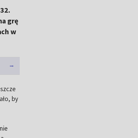
 32.
 na grę
ach w
eszcze
ało, by
nie