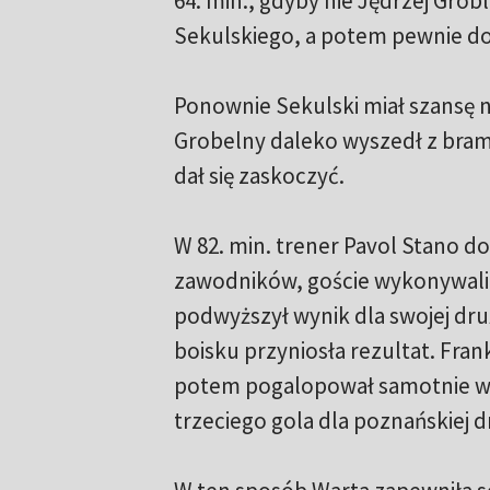
64. min., gdyby nie Jędrzej Groble
Sekulskiego, a potem pewnie do 
Ponownie Sekulski miał szansę 
Grobelny daleko wyszedł z bram
dał się zaskoczyć.
W 82. min. trener Pavol Stano do
zawodników, goście wykonywali
podwyższył wynik dla swojej dru
boisku przyniosła rezultat. Fra
potem pogalopował samotnie w k
trzeciego gola dla poznańskiej d