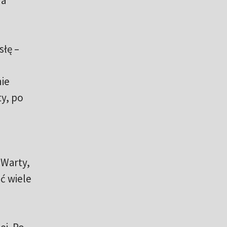
 a
słę –
ie
ty, po
 Warty,
ć wiele