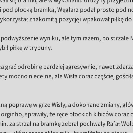
kali się bramki, ale w wykonaniu drużyny przyjezdn
ki pod płocką bramką, Węglarz podał prosto pod n
ykorzystał znakomitą pozycję i wpakował piłkę do s
na podwyższenie wyniku, ale tym razem, po strzale 
ybił piłkę w trybuny.
ła grać odrobinę bardziej agresywnie, nawet zdarza
ety mocno niecelne, ale Wisła coraz częściej gościł
źną poprawę w grze Wisły, a dokonane zmiany, głó
orginho, sprawiły, że ręce płockich kibiców coraz c
min. za strzał na bramkę zebrał pochwały Rafał Wols