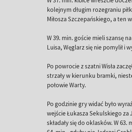
W 37. min. kibice wreszcie docze
kolejnym długim rozegraniu pił
Miłosza Szczepańskiego, a ten w
W 39. min. goście mieli szansę 
Luisa, Węglarz się nie pomylił i w
Po powrocie z szatni Wisła zaczę
strzały w kierunku bramki, niest
połowie Warty.
Po godzinie gry widać było wyra
wejście Łukasza Sekulskiego za J
składały się do oklasków. W 63. 