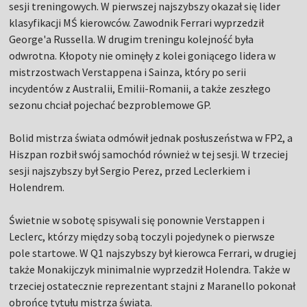
sesji treningowych. W pierwszej najszybszy okazał się lider
klasyfikacji MŚ kierowców. Zawodnik Ferrari wyprzedził
George'a Russella. W drugim treningu kolejność była
odwrotna. Kłopoty nie ominęły z kolei goniącego lidera w
mistrzostwach Verstappena i Sainza, który po serii
incydentów z Australii, Emilii-Romanii, a także zeszłego
sezonu chciał pojechać bezproblemowe GP.
Bolid mistrza świata odmówił jednak posłuszeństwa w FP2, a
Hiszpan rozbił swój samochód również w tej sesji. W trzeciej
sesji najszybszy był Sergio Perez, przed Leclerkiem i
Holendrem.
Świetnie w sobotę spisywali się ponownie Verstappen i
Leclerc, którzy między sobą toczyli pojedynek o pierwsze
pole startowe. W Q1 najszybszy był kierowca Ferrari, w drugiej
także Monakijczyk minimalnie wyprzedził Holendra. Także w
trzeciej ostatecznie reprezentant stajni z Maranello pokonał
obrońcę tytułu mistrza świata.