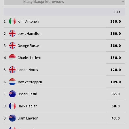
Pkt
1
Kimi Antonelli
219.0
2
Lewis Hamilton
169.0
3
George Russell
160.0
4
Charles Leclerc
138.0
5
Lando Norris
128.0
6
Max Verstappen
109.0
7
Oscar Piastri
92.0
8
Isack Hadjar
68.0
9
Liam Lawson
43.0