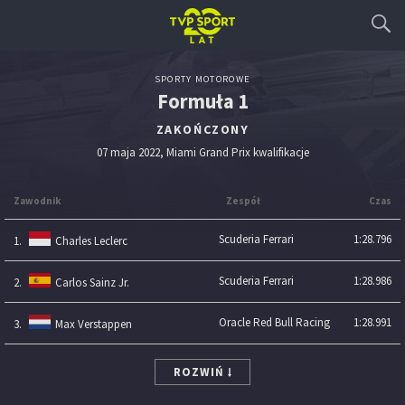
SPORTY MOTOROWE
Formuła 1
ZAKOŃCZONY
07 maja 2022, Miami Grand Prix kwalifikacje
Zawodnik
Zespół
Czas
Scuderia Ferrari
1:28.796
1.
Charles Leclerc
Scuderia Ferrari
1:28.986
2.
Carlos Sainz Jr.
Oracle Red Bull Racing
1:28.991
3.
Max Verstappen
ROZWIŃ