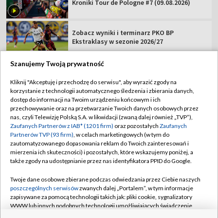
Kroniki Tour de Pologne #7 (09.08.2026)
Zobacz wyniki i terminarz PKO BP
Ekstraklasy w sezonie 2026/27
Szanujemy Twoją prywatność
Kliknij "Akceptuję i przechodzę do serwisu", aby wyrazić zgody na
korzystanie z technologii automatycznego śledzenia i zbierania danych,
TVP
dostęp do informacji na Twoim urządzeniu końcowym i ich
Abonament TVP
Regulamin TVP
przechowywanie oraz na przetwarzanie Twoich danych osobowych przez
nas, czyli Telewizję Polską S.A. w likwidacji (zwaną dalej również „TVP”),
Polityka prywatności
Sklep TVP
Zaufanych Partnerów z IAB* (1201 firm)
oraz pozostałych
Zaufanych
Partnerów TVP (93 firm)
, w celach marketingowych (w tym do
Biuro Reklamy
Moje zgody
zautomatyzowanego dopasowania reklam do Twoich zainteresowań i
mierzenia ich skuteczności) i pozostałych, które wskazujemy poniżej, a
Oferta Handlowa
Biuro reklamy
także zgody na udostępnianie przez nas identyfikatora PPID do Google.
Telegazeta ogłoszenia
Kontakt
Twoje dane osobowe zbierane podczas odwiedzania przez Ciebie naszych
Emisja w TVP
poszczególnych serwisów
zwanych dalej „Portalem”, w tym informacje
zapisywane za pomocą technologii takich jak: pliki cookie, sygnalizatory
Kanały
Rada Programowa
WWW lub innych podobnych technologii umożliwiających świadczenie
dopasowanych i bezpiecznych usług, personalizację treści oraz reklam,
Ogłoszenia przetargowe