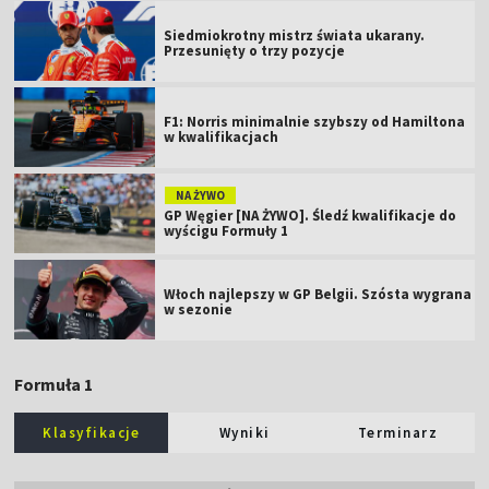
Siedmiokrotny mistrz świata ukarany.
Przesunięty o trzy pozycje
F1: Norris minimalnie szybszy od Hamiltona
w kwalifikacjach
NA ŻYWO
GP Węgier [NA ŻYWO]. Śledź kwalifikacje do
wyścigu Formuły 1
Włoch najlepszy w GP Belgii. Szósta wygrana
w sezonie
Formuła 1
Klasyfikacje
Wyniki
Terminarz