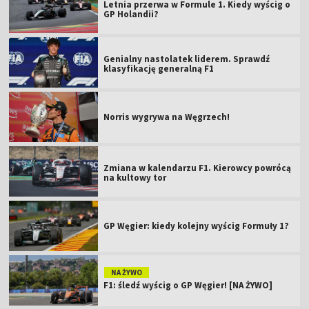
Letnia przerwa w Formule 1. Kiedy wyścig o
GP Holandii?
Genialny nastolatek liderem. Sprawdź
klasyfikację generalną F1
Norris wygrywa na Węgrzech!
Zmiana w kalendarzu F1. Kierowcy powrócą
na kultowy tor
GP Węgier: kiedy kolejny wyścig Formuły 1?
NA ŻYWO
F1: śledź wyścig o GP Węgier! [NA ŻYWO]