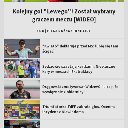
Kolejny gol "Lewego"! Został wybrany
graczem meczu [WIDEO]
4:18
|
PIŁKA NOŻNA
/
INNE LIGI
"Kwiato" deklaruje przed MŚ: lubię się tam
ścigać
Sędziowie szastają kartkami. Niesłuszne
kary w meczach Ekstraklasy
Drągowski zmotywował Widzew? "Liczę, że
wywiąże się z obietnicy"
Triumfatorka TdFF zabrała głos. Oceniła
incydent z Niewiadomą