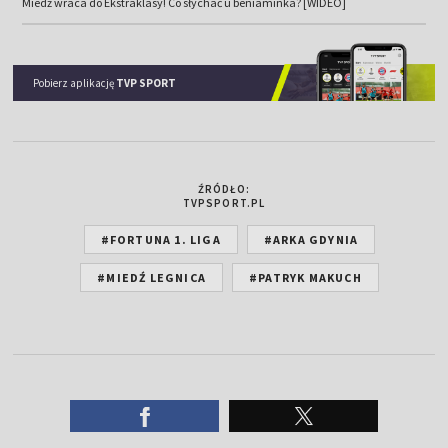
Miedź wraca do Ekstraklasy! Co słychać u beniaminka? [WIDEO]
Pobierz aplikację
TVP SPORT
ŹRÓDŁO:
TVPSPORT.PL
#FORTUNA 1. LIGA
#ARKA GDYNIA
#MIEDŹ LEGNICA
#PATRYK MAKUCH