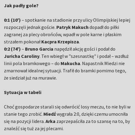
Jak padły gole?
0:1 (10')
– spotkanie na stadionie przy ulicy Olimpijskiej lepiej
rozpoczęli jednak goście.
Patryk Makuch
dopadł do piłki
zagranej za plecy obrońców, wpadł w pole karne i płaskim
strzałem pokonał
Kacpra Krzepisza
.
0:2 (74')
–
Bruno Garcia
napędził akcję gości i podał do
Juricha Caroliny
. Ten wbiegł w "szesnastkę" i podał – wzdłuż
linii pola bramkowego – do
Makucha
. Napastnik Miedzi nie
zmarnował idealnej sytuacji. Trafił do bramki pomimo tego,
że siedział już na murawie.
Sytuacja w tabeli
Choć gospodarze starali się odwrócić losy meczu, to nie byli w
stanie tego zrobić.
Miedź
wygrała 2:0, dzięki czemu umocniła
się na pozycji lidera.
Arka
zaprzepaściła za to szansę na to, by
znaleźć się tuż za jej plecami.