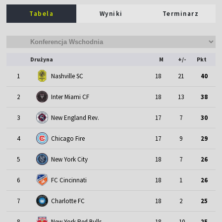
Tabela
Wyniki
Terminarz
Drużyna
M
+/-
Pkt
1
Nashville SC
18
21
40
2
Inter Miami CF
18
13
38
3
New England Rev.
17
7
30
4
Chicago Fire
17
9
29
5
New York City
18
7
26
6
FC Cincinnati
18
1
26
7
Charlotte FC
18
2
25
8
New York Red Bulls
18
-10
25