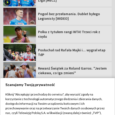
Liga [MECZ]
Pogoń bez przełamania. Dublet byłego
Legionisty [WIDEO]
Polka z tytułem rangi WTA! Trzeci rok z
rzędu
Posłuchał rad Rafała Majki i... wygrał etap
TdP
Rewanż Świątek za Roland Garros. "Jestem
ciekawa, co Iga zmieni"
Szanujemy Twoją prywatność
Kliknij "Akceptuję i przechodzę do serwisu", aby wyrazić zgody na
korzystanie z technologii automatycznego śledzenia i zbierania danych,
TVP
dostęp do informacji na Twoim urządzeniu końcowym i ich
Abonament TVP
Regulamin TVP
przechowywanie oraz na przetwarzanie Twoich danych osobowych przez
nas, czyli Telewizję Polską S.A. w likwidacji (zwaną dalej również „TVP”),