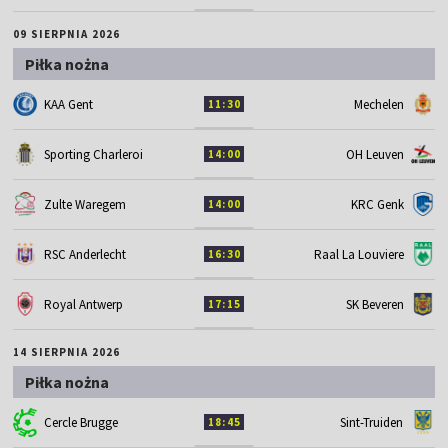
09 SIERPNIA 2026
Piłka nożna
KAA Gent
Mechelen
11:30
Sporting Charleroi
OH Leuven
14:00
Zulte Waregem
KRC Genk
14:00
RSC Anderlecht
Raal La Louviere
16:30
Royal Antwerp
SK Beveren
17:15
14 SIERPNIA 2026
Piłka nożna
Cercle Brugge
Sint-Truiden
18:45