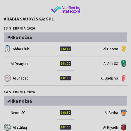
ARABIA SAUDYJSKA: SPL
13 SIERPNIA 2026
Piłka nożna
Abha Club
Al Hazem
16:15
Al Diraiyah
Al Ahli SC
18:00
Al Shabab
Al Qadisiya
18:00
14 SIERPNIA 2026
Piłka nożna
Neom SC
Al Fayha
16:50
Al Ettifaq
Al Riyadh
18:00