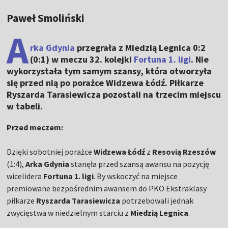
Paweł Smoliński
A
rka Gdynia
przegrała z Miedzią Legnica 0:2
(0:1) w meczu 32. kolejki
Fortuna 1. ligi
. Nie
wykorzystała tym samym szansy, która otworzyła
się przed nią po porażce Widzewa Łódź. Piłkarze
Ryszarda Tarasiewicza pozostali na trzecim miejscu
w tabeli.
Przed meczem:
Dzięki sobotniej porażce
Widzewa Łódź
z
Resovią Rzeszów
(1:4),
Arka Gdynia
stanęła przed szansą awansu na pozycję
wicelidera
Fortuna 1. ligi
. By wskoczyć na miejsce
premiowane bezpośrednim awansem do PKO Ekstraklasy
piłkarze
Ryszarda Tarasiewicza
potrzebowali jednak
zwycięstwa w niedzielnym starciu z
Miedzią Legnica
.