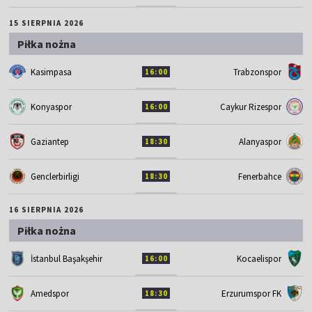
15 SIERPNIA 2026
Piłka nożna
Kasimpasa
Trabzonspor
16:00
Konyaspor
Caykur Rizespor
16:00
Gaziantep
Alanyaspor
18:30
Genclerbirligi
Fenerbahce
18:30
16 SIERPNIA 2026
Piłka nożna
İstanbul Başakşehir
Kocaelispor
16:00
Amedspor
Erzurumspor FK
18:30