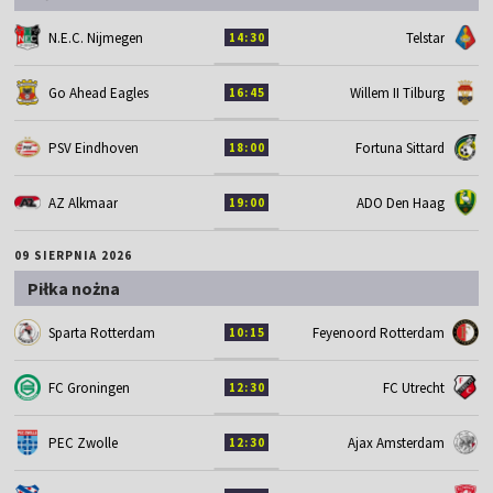
N.E.C. Nijmegen
Telstar
14:30
Go Ahead Eagles
Willem II Tilburg
16:45
PSV Eindhoven
Fortuna Sittard
18:00
AZ Alkmaar
ADO Den Haag
19:00
09 SIERPNIA 2026
Piłka nożna
Sparta Rotterdam
Feyenoord Rotterdam
10:15
FC Groningen
FC Utrecht
12:30
PEC Zwolle
Ajax Amsterdam
12:30