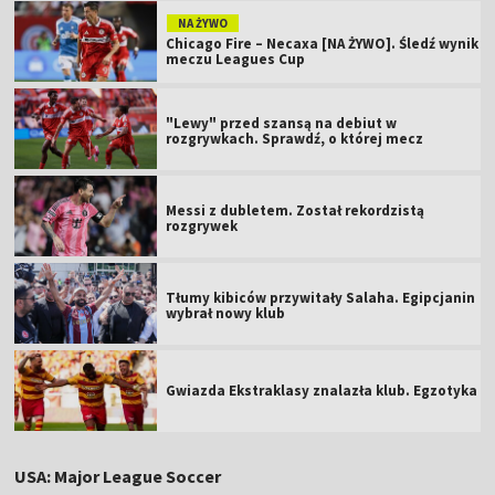
NA ŻYWO
Chicago Fire – Necaxa [NA ŻYWO]. Śledź wynik
meczu Leagues Cup
"Lewy" przed szansą na debiut w
rozgrywkach. Sprawdź, o której mecz
Messi z dubletem. Został rekordzistą
rozgrywek
Tłumy kibiców przywitały Salaha. Egipcjanin
wybrał nowy klub
Gwiazda Ekstraklasy znalazła klub. Egzotyka
USA: Major League Soccer