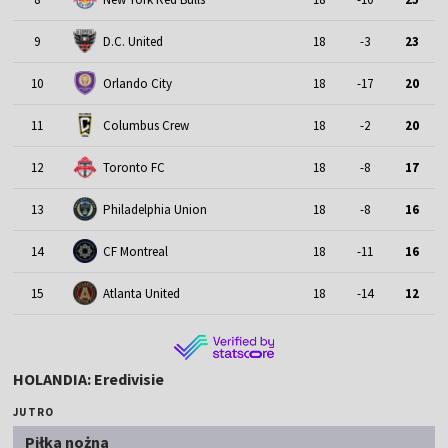
9
D.C. United
18
-3
23
10
Orlando City
18
-17
20
11
Columbus Crew
18
-2
20
12
Toronto FC
18
-8
17
13
Philadelphia Union
18
-8
16
14
CF Montreal
18
-11
16
15
Atlanta United
18
-14
12
HOLANDIA: Eredivisie
JUTRO
Piłka nożna