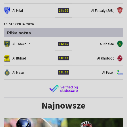
Al Hilal
Al Faisaly (SAU)
18:00
15 SIERPNIA 2026
Piłka nożna
Al Taawoun
Al Khaleej
16:15
Al Ittihad
Al Kholood
18:00
Al Nassr
Al Fateh
18:00
Najnowsze