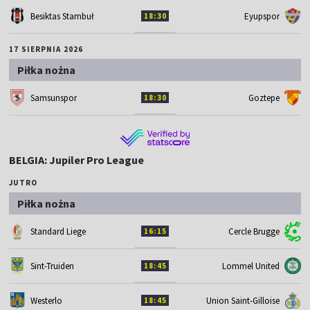
Besiktas Stambuł
Eyupspor
18:30
17 SIERPNIA 2026
Piłka nożna
Samsunspor
Goztepe
18:30
BELGIA: Jupiler Pro League
JUTRO
Piłka nożna
Standard Liege
Cercle Brugge
16:15
Sint-Truiden
Lommel United
18:45
Westerlo
Union Saint-Gilloise
18:45