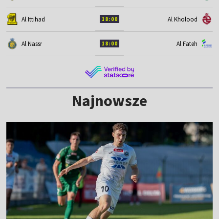
Al Ittihad
Al Kholood
18:00
Al Nassr
Al Fateh
18:00
Najnowsze