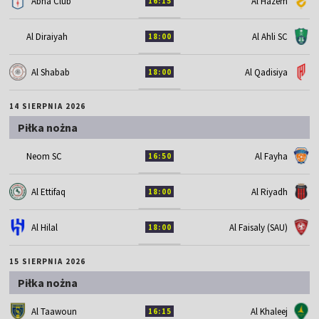
Abha Club
Al Hazem
16:15
Al Diraiyah
Al Ahli SC
18:00
Al Shabab
Al Qadisiya
18:00
14 SIERPNIA 2026
Piłka nożna
Neom SC
Al Fayha
16:50
Al Ettifaq
Al Riyadh
18:00
Al Hilal
Al Faisaly (SAU)
18:00
15 SIERPNIA 2026
Piłka nożna
Al Taawoun
Al Khaleej
16:15