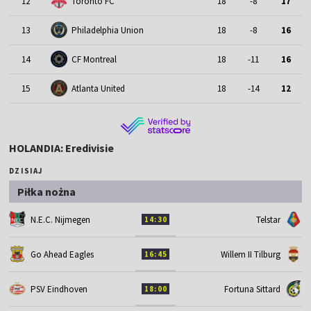
12
Toronto FC
18
-8
17
13
Philadelphia Union
18
-8
16
14
CF Montreal
18
-11
16
15
Atlanta United
18
-14
12
HOLANDIA: Eredivisie
DZISIAJ
Piłka nożna
N.E.C. Nijmegen
Telstar
14:30
Go Ahead Eagles
Willem II Tilburg
16:45
PSV Eindhoven
Fortuna Sittard
18:00