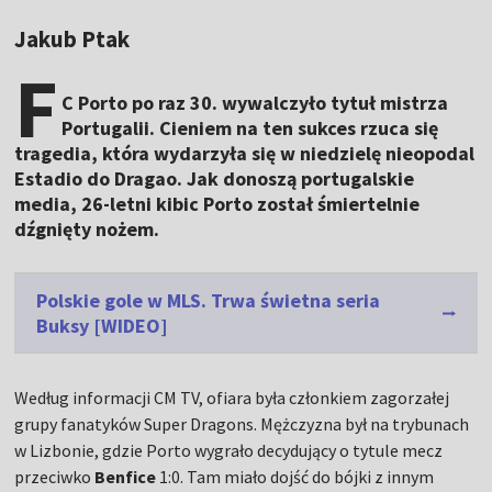
Jakub Ptak
F
C Porto po raz 30. wywalczyło tytuł mistrza
Portugalii. Cieniem na ten sukces rzuca się
tragedia, która wydarzyła się w niedzielę nieopodal
Estadio do Dragao. Jak donoszą portugalskie
media, 26-letni kibic Porto został śmiertelnie
dźgnięty nożem.
Polskie gole w MLS. Trwa świetna seria
Buksy [WIDEO]
Według informacji CM TV, ofiara była członkiem zagorzałej
grupy fanatyków Super Dragons. Mężczyzna był na trybunach
w Lizbonie, gdzie Porto wygrało decydujący o tytule mecz
przeciwko
Benfice
1:0. Tam miało dojść do bójki z innym