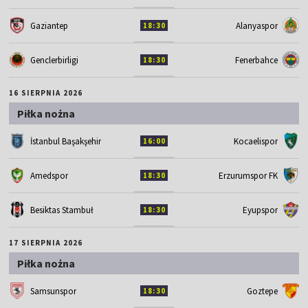
Gaziantep
Alanyaspor
18:30
Genclerbirligi
Fenerbahce
18:30
16 SIERPNIA 2026
Piłka nożna
İstanbul Başakşehir
Kocaelispor
16:00
Amedspor
Erzurumspor FK
18:30
Besiktas Stambuł
Eyupspor
18:30
17 SIERPNIA 2026
Piłka nożna
Samsunspor
Goztepe
18:30