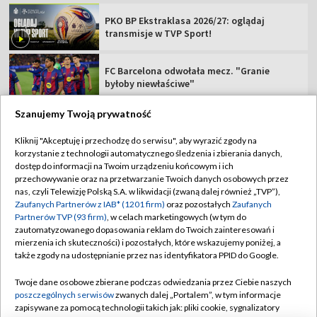
PKO BP Ekstraklasa 2026/27: oglądaj
transmisje w TVP Sport!
FC Barcelona odwołała mecz. "Granie
byłoby niewłaściwe"
Szanujemy Twoją prywatność
Kliknij "Akceptuję i przechodzę do serwisu", aby wyrazić zgody na
korzystanie z technologii automatycznego śledzenia i zbierania danych,
TVP
dostęp do informacji na Twoim urządzeniu końcowym i ich
przechowywanie oraz na przetwarzanie Twoich danych osobowych przez
Abonament TVP
Regulamin TVP
nas, czyli Telewizję Polską S.A. w likwidacji (zwaną dalej również „TVP”),
Polityka prywatności
Sklep TVP
Zaufanych Partnerów z IAB* (1201 firm)
oraz pozostałych
Zaufanych
Partnerów TVP (93 firm)
, w celach marketingowych (w tym do
Biuro Reklamy
Moje zgody
zautomatyzowanego dopasowania reklam do Twoich zainteresowań i
mierzenia ich skuteczności) i pozostałych, które wskazujemy poniżej, a
Oferta Handlowa
Biuro reklamy
także zgody na udostępnianie przez nas identyfikatora PPID do Google.
Telegazeta ogłoszenia
Kontakt
Twoje dane osobowe zbierane podczas odwiedzania przez Ciebie naszych
Emisja w TVP
poszczególnych serwisów
zwanych dalej „Portalem”, w tym informacje
zapisywane za pomocą technologii takich jak: pliki cookie, sygnalizatory
Kanały