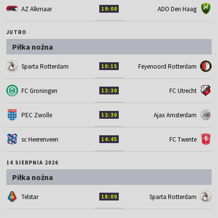
AZ Alkmaar
ADO Den Haag
19:00
JUTRO
Piłka nożna
Sparta Rotterdam
Feyenoord Rotterdam
10:15
FC Groningen
FC Utrecht
12:30
PEC Zwolle
Ajax Amsterdam
12:30
sc Heerenveen
FC Twente
14:45
14 SIERPNIA 2026
Piłka nożna
Telstar
Sparta Rotterdam
18:00