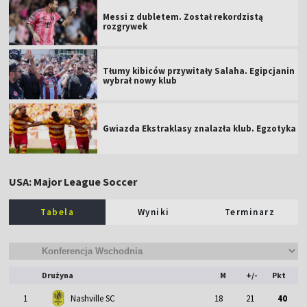
Messi z dubletem. Został rekordzistą
rozgrywek
Tłumy kibiców przywitały Salaha. Egipcjanin
wybrał nowy klub
Gwiazda Ekstraklasy znalazła klub. Egzotyka
USA: Major League Soccer
Tabela
Wyniki
Terminarz
Drużyna
M
+/-
Pkt
1
Nashville SC
18
21
40