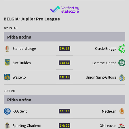
BELGIA: Jupiler Pro League
DZISIAJ
Piłka nożna
Standard Liege
Cercle Brugge
16:15
Sint-Truiden
Lommel United
18:45
Westerlo
Union Saint-Gilloise
18:45
JUTRO
Piłka nożna
KAA Gent
Mechelen
11:30
Sporting Charleroi
OH Leuven
14:00