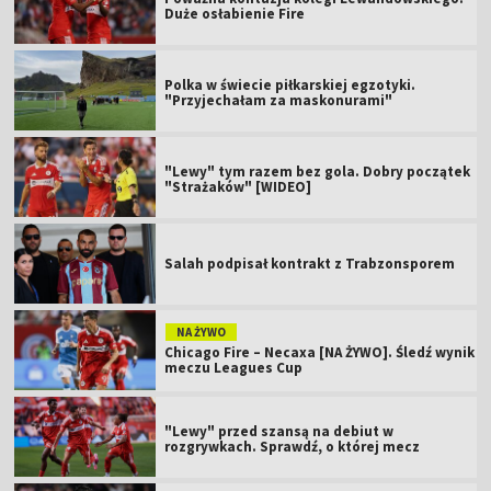
Duże osłabienie Fire
Polka w świecie piłkarskiej egzotyki.
"Przyjechałam za maskonurami"
"Lewy" tym razem bez gola. Dobry początek
"Strażaków" [WIDEO]
Salah podpisał kontrakt z Trabzonsporem
NA ŻYWO
Chicago Fire – Necaxa [NA ŻYWO]. Śledź wynik
meczu Leagues Cup
"Lewy" przed szansą na debiut w
rozgrywkach. Sprawdź, o której mecz