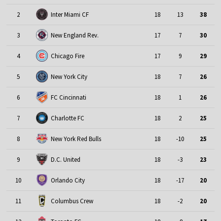
2
Inter Miami CF
18
13
38
3
New England Rev.
17
7
30
4
Chicago Fire
17
9
29
5
New York City
18
7
26
6
FC Cincinnati
18
1
26
7
Charlotte FC
18
2
25
8
New York Red Bulls
18
-10
25
9
D.C. United
18
-3
23
10
Orlando City
18
-17
20
11
Columbus Crew
18
-2
20