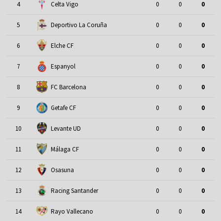
4
Celta Vigo
0
0
0
5
Deportivo La Coruña
0
0
0
6
Elche CF
0
0
0
7
Espanyol
0
0
0
8
FC Barcelona
0
0
0
9
Getafe CF
0
0
0
10
Levante UD
0
0
0
11
Málaga CF
0
0
0
12
Osasuna
0
0
0
13
Racing Santander
0
0
0
14
Rayo Vallecano
0
0
0