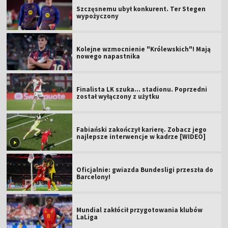
Szczęsnemu ubył konkurent. Ter Stegen
wypożyczony
Kolejne wzmocnienie "Królewskich"! Mają
nowego napastnika
Finalista LK szuka... stadionu. Poprzedni
został wyłączony z użytku
Fabiański zakończył karierę. Zobacz jego
najlepsze interwencje w kadrze [WIDEO]
Oficjalnie: gwiazda Bundesligi przeszła do
Barcelony!
Mundial zakłócił przygotowania klubów
LaLiga