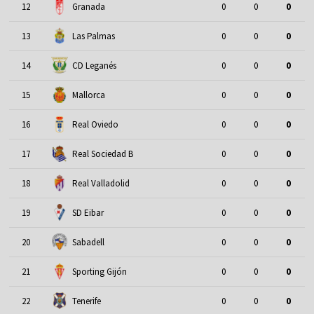
12
Granada
0
0
0
13
Las Palmas
0
0
0
14
CD Leganés
0
0
0
15
Mallorca
0
0
0
16
Real Oviedo
0
0
0
17
Real Sociedad B
0
0
0
18
Real Valladolid
0
0
0
19
SD Eibar
0
0
0
20
Sabadell
0
0
0
21
Sporting Gijón
0
0
0
22
Tenerife
0
0
0