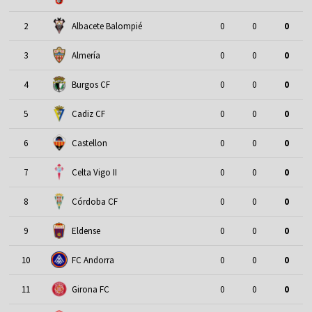
2
Albacete Balompié
0
0
0
3
Almería
0
0
0
4
Burgos CF
0
0
0
5
Cadiz CF
0
0
0
6
Castellon
0
0
0
7
Celta Vigo II
0
0
0
8
Córdoba CF
0
0
0
9
Eldense
0
0
0
10
FC Andorra
0
0
0
11
Girona FC
0
0
0