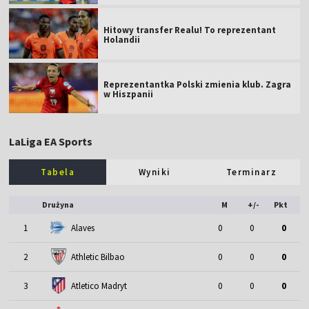
Hitowy transfer Realu! To reprezentant
Holandii
Reprezentantka Polski zmienia klub. Zagra
w Hiszpanii
LaLiga EA Sports
Tabela
Wyniki
Terminarz
Drużyna
M
+/-
Pkt
1
Alaves
0
0
0
2
Athletic Bilbao
0
0
0
3
Atletico Madryt
0
0
0