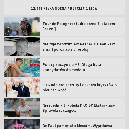
12:00
|
PIŁKA NOŻNA
/
BETCLIC 1 LIGA
Tour de Pologne: studio przed 7. etapem
[ZAPIS]
Nie żyje Włodzimierz Rezner. Dziennikarz
zmarł po walce z chorobą
Polacy zaczynają ME. Długa lista
kandydatów do medalu
FIFA odpiera zarzuty i oskarża krytyków o
nieuczciwość
Niezbędnik 3. kolejki PKO BP Ekstraklasy.
Sprawdź szczegóły
De Paul pamiętał o Messim. Wyjątkowa