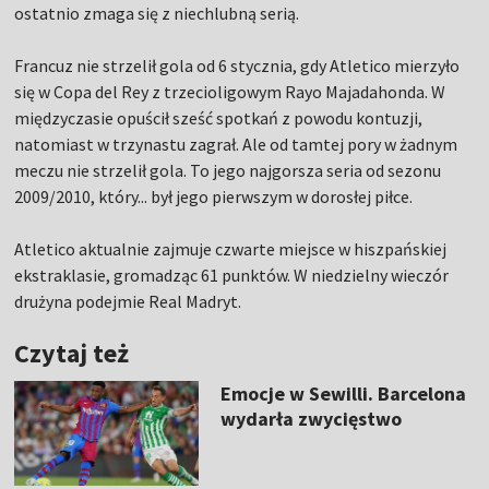
ostatnio zmaga się z niechlubną serią.
Francuz nie strzelił gola od 6 stycznia, gdy Atletico mierzyło
się w Copa del Rey z trzecioligowym Rayo Majadahonda. W
międzyczasie opuścił sześć spotkań z powodu kontuzji,
natomiast w trzynastu zagrał. Ale od tamtej pory w żadnym
meczu nie strzelił gola. To jego najgorsza seria od sezonu
2009/2010, który... był jego pierwszym w dorosłej piłce.
Atletico aktualnie zajmuje czwarte miejsce w hiszpańskiej
ekstraklasie, gromadząc 61 punktów. W niedzielny wieczór
drużyna podejmie Real Madryt.
Czytaj też
Emocje w Sewilli. Barcelona
wydarła zwycięstwo