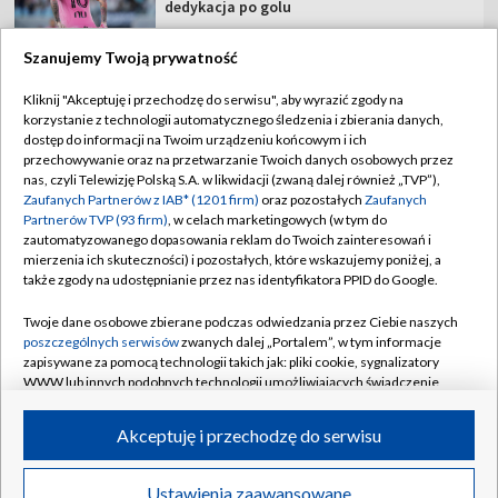
dedykacja po golu
Szanujemy Twoją prywatność
Kliknij "Akceptuję i przechodzę do serwisu", aby wyrazić zgody na
korzystanie z technologii automatycznego śledzenia i zbierania danych,
TVP
dostęp do informacji na Twoim urządzeniu końcowym i ich
Abonament TVP
Regulamin TVP
przechowywanie oraz na przetwarzanie Twoich danych osobowych przez
nas, czyli Telewizję Polską S.A. w likwidacji (zwaną dalej również „TVP”),
Polityka prywatności
Sklep TVP
Zaufanych Partnerów z IAB* (1201 firm)
oraz pozostałych
Zaufanych
Partnerów TVP (93 firm)
, w celach marketingowych (w tym do
Biuro Reklamy
Moje zgody
zautomatyzowanego dopasowania reklam do Twoich zainteresowań i
mierzenia ich skuteczności) i pozostałych, które wskazujemy poniżej, a
Oferta Handlowa
Biuro reklamy
także zgody na udostępnianie przez nas identyfikatora PPID do Google.
Telegazeta ogłoszenia
Kontakt
Twoje dane osobowe zbierane podczas odwiedzania przez Ciebie naszych
Emisja w TVP
poszczególnych serwisów
zwanych dalej „Portalem”, w tym informacje
zapisywane za pomocą technologii takich jak: pliki cookie, sygnalizatory
Kanały
Rada Programowa
WWW lub innych podobnych technologii umożliwiających świadczenie
dopasowanych i bezpiecznych usług, personalizację treści oraz reklam,
Ogłoszenia przetargowe
udostępnianie funkcji mediów społecznościowych oraz analizowanie
©2026 Telewizja Polska Spółka Akcyjna w likwidacji
Akceptuję i przechodzę do serwisu
ruchu w Internecie.
Akademia Telewizyjna
Informacje o nadawcy
Twoje dane osobowe zbierane podczas odwiedzania przez Ciebie
Ustawienia zaawansowane