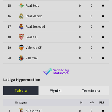
15
Real Betis
0
0
0
16
Real Madryt
0
0
0
17
Real Sociedad
0
0
0
18
Sevilla FC
0
0
0
19
Valencia CF
0
0
0
20
Villarreal
0
0
0
LaLiga Hypermotion
Tabela
Wyniki
Terminarz
Drużyna
M
+/-
Pkt
1
AD Ceuta FC
0
0
0