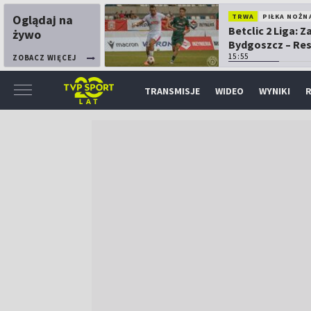
Oglądaj na
TRWA
PIŁKA NOŻN
Betclic 2 Liga: 
żywo
Bydgoszcz – Re
15:55
ZOBACZ WIĘCEJ
TRANSMISJE
WIDEO
WYNIKI
R