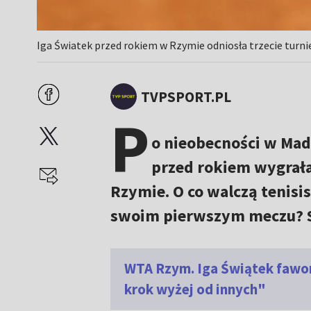
Iga Światek przed rokiem w Rzymie odniosła trzecie turni
TVPSPORT.PL
P
o nieobecności w Ma
przed rokiem wygrała
Rzymie. O co walczą tenisis
swoim pierwszym meczu? S
WTA Rzym. Iga Świątek fawor
krok wyżej od innych"