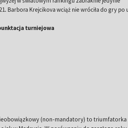
ajwyżej w światowym rankingu zabraknie jedynie
1. Barbora Krejcikova wciąż nie wróciła do gry po u
punktacja turniejowa
 nieobowiązkowy (non-mandatory) to triumfatorka