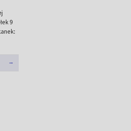
j
łek 9
kanek: