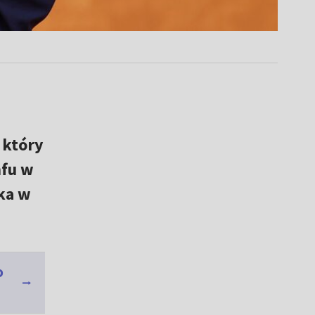
 który
mfu w
lka w
o