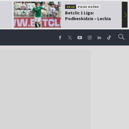
18:10
PIŁKA NOŻNA
Betclic 1 Liga:
▶
Podbeskidzie – Lechia
Gdańsk