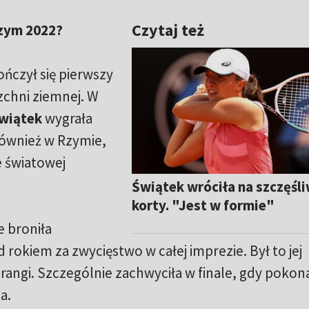
Czytaj też
Rzym 2022?
ończył się pierwszy
zchni ziemnej. W
Świątek
wygrała
również w Rzymie,
e światowej
Świątek wróciła na szczęśl
korty. "Jest w formie"
e broniła
rokiem za zwycięstwo w całej imprezie. Był to jej
rangi. Szczególnie zachwyciła w finale, gdy pokon
a.