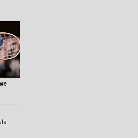
iwe
ała