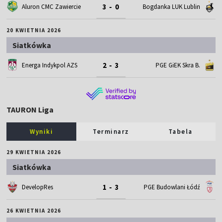
3 - 0
Aluron CMC Zawiercie
Bogdanka LUK Lublin
20 KWIETNIA 2026
Siatkówka
2 - 3
Energa Indykpol AZS
PGE GiEK Skra B.
TAURON Liga
Wyniki
Terminarz
Tabela
29 KWIETNIA 2026
Siatkówka
1 - 3
DevelopRes
PGE Budowlani Łódź
26 KWIETNIA 2026