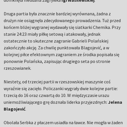
domknęła nieudana zagrywka
Igi Wasilewskiej
.
Druga partia była znacznie bardziej wyrównana, żadna z
drużyn nie osiągnęła zdecydowanego prowadzenia. Tuż przed
końcem bliżej wygranej wydawały się siatkarki Chemika. Przy
stanie 24:23 miały piłkę setową i atakowały, jednak
ostatecznie to skuteczne zagranie Gabrieli Polańskiej
zakończyło akcję. Za chwilę punktowała Blagojević, a w
kolejnej piłce efektownym zagraniem ze środka popisała się
ponownie Polańska, zapisując drugiego seta po stronie
rzeszowianek.
Niestety, od trzeciej partii w rzeszowskiej maszynie coś
wyraźnie się zacięło. Policzanki wygrały dwie kolejne partie:
trzecią do 16 oraz czwartą do 10. W międzyczasie urazu
uniemożliwiającego grę doznała liderka przyjezdnych:
Jelena
Blagojević
.
Obolała Serbka z płaczem usiadła na ławce. Nie mogła w żaden