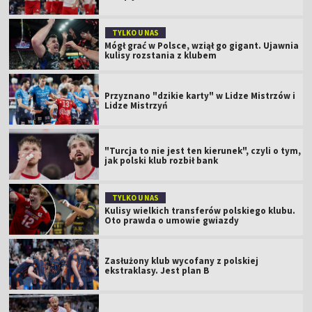
TYLKO U NAS
Mógł grać w Polsce, wziął go gigant. Ujawnia
kulisy rozstania z klubem
Przyznano "dzikie karty" w Lidze Mistrzów i
Lidze Mistrzyń
"Turcja to nie jest ten kierunek", czyli o tym,
jak polski klub rozbił bank
TYLKO U NAS
Kulisy wielkich transferów polskiego klubu.
Oto prawda o umowie gwiazdy
Zasłużony klub wycofany z polskiej
ekstraklasy. Jest plan B