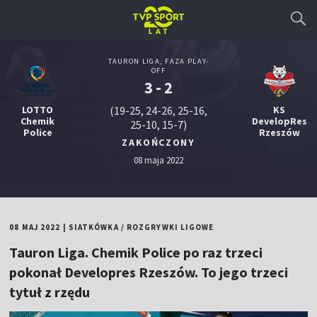
TAURON LIGA, FAZA PLAY-
OFF
3 - 2
LOTTO
(19-25, 24-26, 25-16,
KS
Chemik
DevelopRes
25-10, 15-7)
Police
Rzeszów
ZAKOŃCZONY
08 maja 2022
08 MAJ 2022
|
SIATKÓWKA
/
ROZGRYWKI LIGOWE
Tauron Liga. Chemik Police po raz trzeci
pokonał Developres Rzeszów. To jego trzeci
tytuł z rzędu