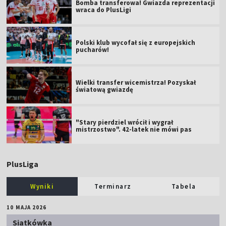
Bomba transferowa! Gwiazda reprezentacji
wraca do PlusLigi
Polski klub wycofał się z europejskich
pucharów!
Wielki transfer wicemistrza! Pozyskał
światową gwiazdę
"Stary pierdziel wrócił i wygrał
mistrzostwo". 42-latek nie mówi pas
PlusLiga
Wyniki
Terminarz
Tabela
10 MAJA 2026
Siatkówka