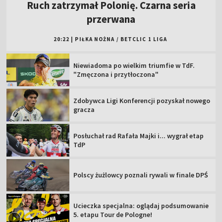
Ruch zatrzymał Polonię. Czarna seria
przerwana
20:22
|
PIŁKA NOŻNA
/
BETCLIC 1 LIGA
Niewiadoma po wielkim triumfie w TdF.
"Zmęczona i przytłoczona"
Zdobywca Ligi Konferencji pozyskał nowego
gracza
Posłuchał rad Rafała Majki i... wygrał etap
TdP
Polscy żużlowcy poznali rywali w finale DPŚ
Ucieczka specjalna: oglądaj podsumowanie
5. etapu Tour de Pologne!