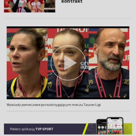
kontrakt
Wywiady pomeczowe po rozstrzygającym meczu Tauron Ligi
Pobierz aplikację
TVP SPORT