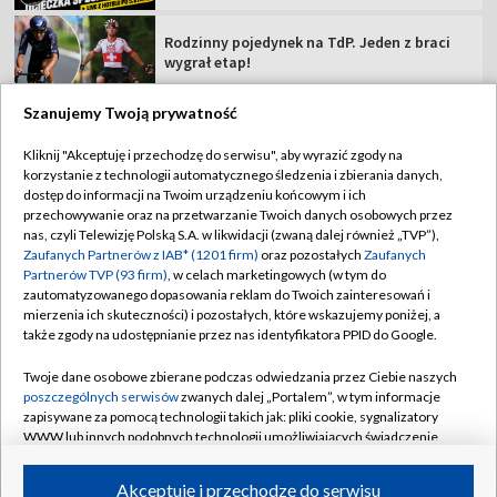
Rodzinny pojedynek na TdP. Jeden z braci
wygrał etap!
Szanujemy Twoją prywatność
Kliknij "Akceptuję i przechodzę do serwisu", aby wyrazić zgody na
korzystanie z technologii automatycznego śledzenia i zbierania danych,
TVP
dostęp do informacji na Twoim urządzeniu końcowym i ich
Abonament TVP
Regulamin TVP
przechowywanie oraz na przetwarzanie Twoich danych osobowych przez
nas, czyli Telewizję Polską S.A. w likwidacji (zwaną dalej również „TVP”),
Polityka prywatności
Sklep TVP
Zaufanych Partnerów z IAB* (1201 firm)
oraz pozostałych
Zaufanych
Partnerów TVP (93 firm)
, w celach marketingowych (w tym do
Biuro Reklamy
Moje zgody
zautomatyzowanego dopasowania reklam do Twoich zainteresowań i
mierzenia ich skuteczności) i pozostałych, które wskazujemy poniżej, a
Oferta Handlowa
Biuro reklamy
także zgody na udostępnianie przez nas identyfikatora PPID do Google.
Telegazeta ogłoszenia
Kontakt
Twoje dane osobowe zbierane podczas odwiedzania przez Ciebie naszych
Emisja w TVP
poszczególnych serwisów
zwanych dalej „Portalem”, w tym informacje
zapisywane za pomocą technologii takich jak: pliki cookie, sygnalizatory
Kanały
Rada Programowa
WWW lub innych podobnych technologii umożliwiających świadczenie
dopasowanych i bezpiecznych usług, personalizację treści oraz reklam,
Ogłoszenia przetargowe
udostępnianie funkcji mediów społecznościowych oraz analizowanie
©2026 Telewizja Polska Spółka Akcyjna w likwidacji
Akceptuję i przechodzę do serwisu
ruchu w Internecie.