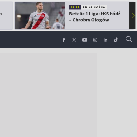
12:15
PIŁKA NOŻNA
p
Betclic 1 Liga: ŁKS Łódź
▶
– Chrobry Głogów