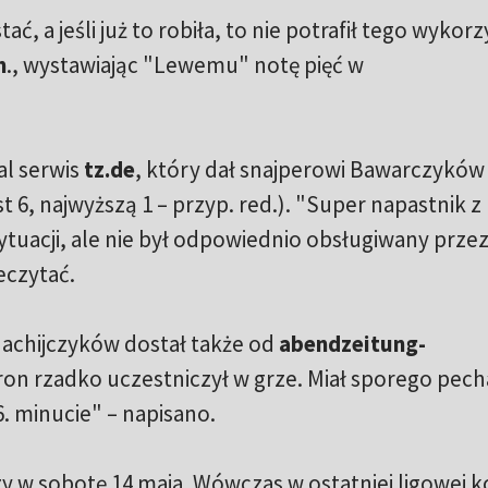
ać, a jeśli już to robiła, to nie potrafił tego wykor
m
., wystawiając "Lewemu" notę pięć w
al serwis
tz.de
, który dał snajperowi Bawarczyków
t 6, najwyższą 1 – przyp. red.). "Super napastnik z
tuacji, ale nie był odpowiednio obsługiwany prze
czytać.
achijczyków dostał także od
abendzeitung-
ron rzadko uczestniczył w grze. Miał sporego pech
. minucie" – napisano.
 w sobotę 14 maja. Wówczas w ostatniej ligowej k