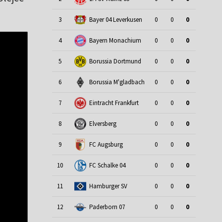
3
Bayer 04 Leverkusen
0
0
0
4
Bayern Monachium
0
0
0
5
Borussia Dortmund
0
0
0
6
Borussia M'gladbach
0
0
0
7
Eintracht Frankfurt
0
0
0
8
Elversberg
0
0
0
9
FC Augsburg
0
0
0
10
FC Schalke 04
0
0
0
11
Hamburger SV
0
0
0
12
Paderborn 07
0
0
0