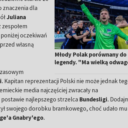
 znaczenia dla
pół
Juliana
 z zespołem
 poniżej oczekiwań
y przed własną
Młody Polak porównany do
legendy. "Ma wielką odwag
czasowym
i
. Kapitan reprezentacji Polski nie może jednak te
emieckie media najczęściej zwracały na
postawie najlepszego strzelca
Bundesligi
. Dodajm
szył swojego dorobku bramkowego, choć udało mu 
ge'a Gnabry'ego
.