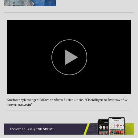
Kucharczyk rozegrał 300 meczów w Ekstraklasie. "Chciałbym to świętować w
innym nastroju"
Pobierz aplikację
TVP SPORT