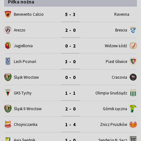
Piłka nożna
5 - 3
Benevento Calcio
Ravenna
2 - 0
Arezzo
Brescia
0 - 2
Jagiellonia
Widzew Łódź
3 - 0
Lech Poznań
Piast Gliwice
0 - 0
Śląsk Wrocław
Cracovia
1 - 1
GKS Tychy
Olimpia Grudziądz
2 - 0
Śląsk II Wrocław
Górnik Łęczna
1 - 4
Chojniczanka
Znicz Pruszków
3 - 0
Avia Świdnik
Sandecja N. Sącz