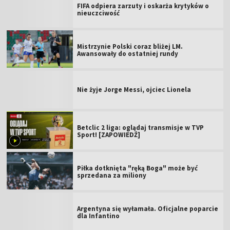
FIFA odpiera zarzuty i oskarża krytyków o
nieuczciwość
Mistrzynie Polski coraz bliżej LM.
Awansowały do ostatniej rundy
Nie żyje Jorge Messi, ojciec Lionela
Betclic 2 liga: oglądaj transmisje w TVP
Sport! [ZAPOWIEDŹ]
Piłka dotknięta "ręką Boga" może być
sprzedana za miliony
Argentyna się wyłamała. Oficjalne poparcie
dla Infantino