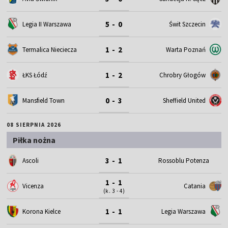
5 - 0
Legia II Warszawa
Świt Szczecin
1 - 2
Termalica Nieciecza
Warta Poznań
1 - 2
ŁKS Łódź
Chrobry Głogów
0 - 3
Mansfield Town
Sheffield United
08 SIERPNIA 2026
Piłka nożna
3 - 1
Ascoli
Rossoblu Potenza
1 - 1
Vicenza
Catania
(k. 3 - 4)
1 - 1
Korona Kielce
Legia Warszawa