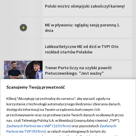
Polski mistrz olimpijski zakończył karierę!
ME w pływaniu: oglądaj sesję poranną 1.
dnia
Lekkoatletyczne ME od dziś w TVP! Oto
rozkład startów Polaków
Trener Porto liczy na szybki powrót
Pietuszewskiego. "Jest ważny"
Szanujemy Twoją prywatność
Kliknij "Akceptuję i przechodzę do serwisu", aby wyrazić zgody na
korzystanie z technologii automatycznego śledzenia i zbierania danych,
TVP
dostęp do informacji na Twoim urządzeniu końcowym i ich
Abonament TVP
Regulamin TVP
przechowywanie oraz na przetwarzanie Twoich danych osobowych przez
nas, czyli Telewizję Polską S.A. w likwidacji (zwaną dalej również „TVP”),
Polityka prywatności
Sklep TVP
Zaufanych Partnerów z IAB* (1201 firm)
oraz pozostałych
Zaufanych
Partnerów TVP (93 firm)
, w celach marketingowych (w tym do
Biuro Reklamy
Moje zgody