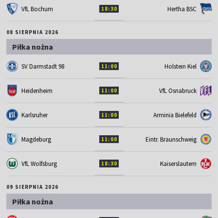
VfL Bochum
Hertha BSC
18:30
08 SIERPNIA 2026
Piłka nożna
SV Darmstadt 98
Holstein Kiel
11:00
Heidenheim
VfL Osnabruck
11:00
Karlsruher
Arminia Bielefeld
11:00
Magdeburg
Eintr. Braunschweig
11:00
VfL Wolfsburg
Kaiserslautern
18:30
09 SIERPNIA 2026
Piłka nożna