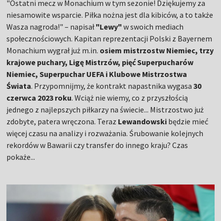
"Ostatni mecz w Monachium w tym sezonie! Dziękujemy za
niesamowite wsparcie. Piłka nożna jest dla kibiców, a to także
Wasza nagroda!" – napisał
"Lewy"
w swoich mediach
społecznościowych. Kapitan reprezentacji Polski z Bayernem
Monachium wygrał już m.in.
osiem mistrzostw Niemiec, trzy
krajowe puchary, Ligę Mistrzów, pięć Superpucharów
Niemiec, Superpuchar UEFA i Klubowe Mistrzostwa
Świata
. Przypomnijmy, że kontrakt napastnika wygasa
30
czerwca 2023 roku
. Wciąż nie wiemy, co z przyszłością
jednego z najlepszych piłkarzy na świecie... Mistrzostwo już
zdobyte, patera wręczona. Teraz
Lewandowski
będzie mieć
więcej czasu na analizy i rozważania. Śrubowanie kolejnych
rekordów w Bawarii czy transfer do innego kraju? Czas
pokaże...