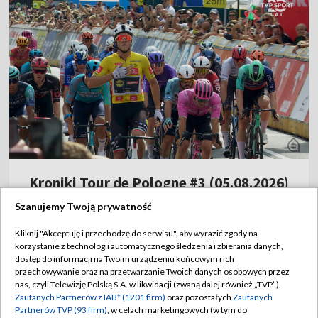
Kroniki Tour de Pologne #3 (05.08.2026)
Szanujemy Twoją prywatność
21:41
|
KOLARSTWO
/
TOUR DE POLOGNE
Kliknij "Akceptuję i przechodzę do serwisu", aby wyrazić zgody na
korzystanie z technologii automatycznego śledzenia i zbierania danych,
Świątek zagra w 3. rundzie w Toronto.
dostęp do informacji na Twoim urządzeniu końcowym i ich
Znamy godzinę jej meczu
przechowywanie oraz na przetwarzanie Twoich danych osobowych przez
nas, czyli Telewizję Polską S.A. w likwidacji (zwaną dalej również „TVP”),
Zaufanych Partnerów z IAB* (1201 firm)
oraz pozostałych
Zaufanych
Hurkacz na zwycięskiej ścieżce. Kolejna
Partnerów TVP (93 firm)
, w celach marketingowych (w tym do
wygrana w Montrealu