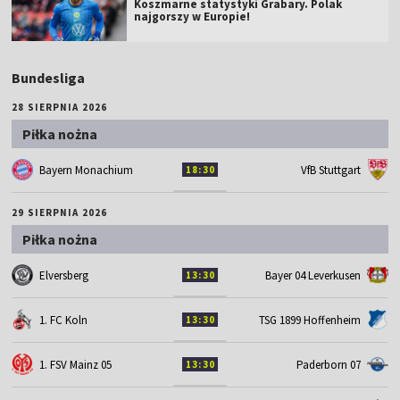
Koszmarne statystyki Grabary. Polak
najgorszy w Europie!
Bundesliga
28 SIERPNIA 2026
Piłka nożna
Bayern Monachium
VfB Stuttgart
18:30
29 SIERPNIA 2026
Piłka nożna
Elversberg
Bayer 04 Leverkusen
13:30
1. FC Koln
TSG 1899 Hoffenheim
13:30
1. FSV Mainz 05
Paderborn 07
13:30