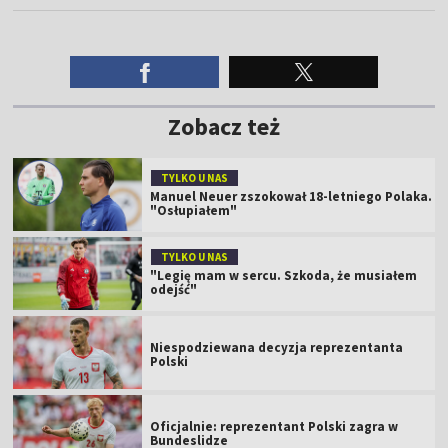
Zobacz też
TYLKO U NAS
Manuel Neuer zszokował 18-letniego Polaka.
"Osłupiałem"
TYLKO U NAS
"Legię mam w sercu. Szkoda, że musiałem
odejść"
Niespodziewana decyzja reprezentanta
Polski
Oficjalnie: reprezentant Polski zagra w
Bundeslidze