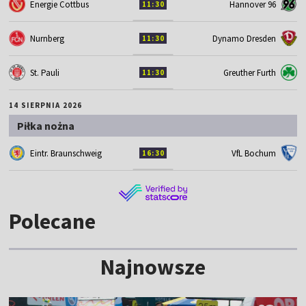
Energie Cottbus
Hannover 96
11:30
Nurnberg
Dynamo Dresden
11:30
St. Pauli
Greuther Furth
11:30
14 SIERPNIA 2026
Piłka nożna
Eintr. Braunschweig
VfL Bochum
16:30
Polecane
Najnowsze