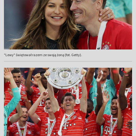
"Lewy" świętował razem ze swoją żoną (fot. Getty).