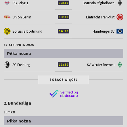
RB Leipzig
Borussia M'gladbach
13:30
Union Berlin
Eintracht Frankfurt
13:30
Borussia Dortmund
Hamburger SV
16:30
30 SIERPNIA 2026
Piłka nożna
SC Freiburg
SV Werder Bremen
13:30
ZOBACZ WIĘCEJ
2. Bundesliga
JUTRO
Piłka nożna