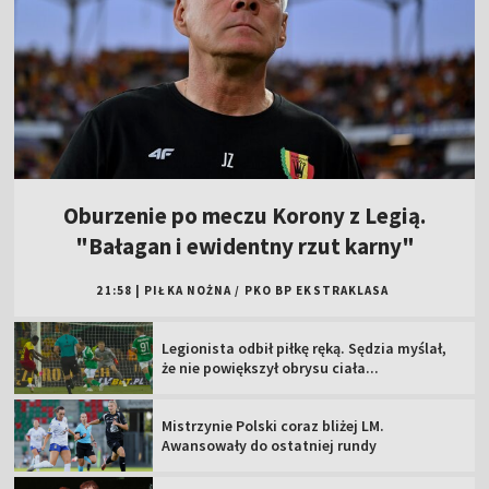
Oburzenie po meczu Korony z Legią.
"Bałagan i ewidentny rzut karny"
21:58
|
PIŁKA NOŻNA
/
PKO BP EKSTRAKLASA
Legionista odbił piłkę ręką. Sędzia myślał,
że nie powiększył obrysu ciała...
Mistrzynie Polski coraz bliżej LM.
Awansowały do ostatniej rundy