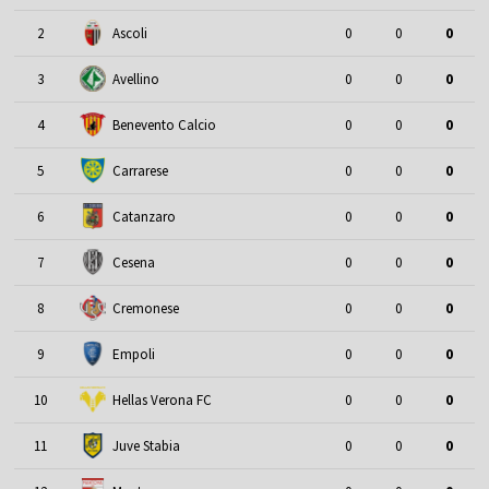
2
Ascoli
0
0
0
3
Avellino
0
0
0
4
Benevento Calcio
0
0
0
5
Carrarese
0
0
0
6
Catanzaro
0
0
0
7
Cesena
0
0
0
8
Cremonese
0
0
0
9
Empoli
0
0
0
10
Hellas Verona FC
0
0
0
11
Juve Stabia
0
0
0