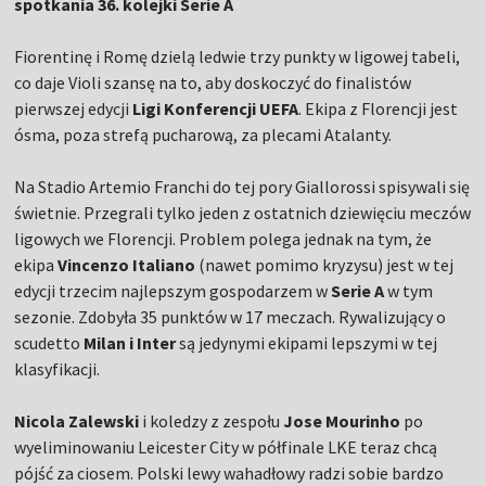
spotkania 36. kolejki Serie A
Fiorentinę i Romę dzielą ledwie trzy punkty w ligowej tabeli,
co daje Violi szansę na to, aby doskoczyć do finalistów
pierwszej edycji
Ligi Konferencji UEFA
. Ekipa z Florencji jest
ósma, poza strefą pucharową, za plecami Atalanty.
Na Stadio Artemio Franchi do tej pory Giallorossi spisywali się
świetnie. Przegrali tylko jeden z ostatnich dziewięciu meczów
ligowych we Florencji. Problem polega jednak na tym, że
ekipa
Vincenzo Italiano
(nawet pomimo kryzysu) jest w tej
edycji trzecim najlepszym gospodarzem w
Serie A
w tym
sezonie. Zdobyła 35 punktów w 17 meczach. Rywalizujący o
scudetto
Milan i Inter
są jedynymi ekipami lepszymi w tej
klasyfikacji.
Nicola Zalewski
i koledzy z zespołu
Jose Mourinho
po
wyeliminowaniu Leicester City w półfinale LKE teraz chcą
pójść za ciosem. Polski lewy wahadłowy radzi sobie bardzo