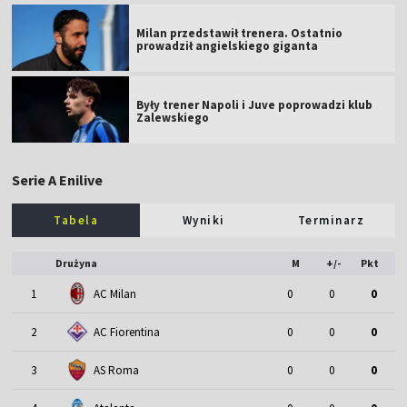
Milan przedstawił trenera. Ostatnio
prowadził angielskiego giganta
Były trener Napoli i Juve poprowadzi klub
Zalewskiego
Serie A Enilive
Tabela
Wyniki
Terminarz
Drużyna
M
+/-
Pkt
1
AC Milan
0
0
0
2
AC Fiorentina
0
0
0
3
AS Roma
0
0
0