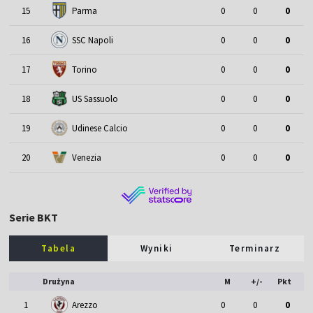
15
Parma
0
0
0
16
SSC Napoli
0
0
0
17
Torino
0
0
0
18
US Sassuolo
0
0
0
19
Udinese Calcio
0
0
0
20
Venezia
0
0
0
Serie BKT
Tabela
Wyniki
Terminarz
Drużyna
M
+/-
Pkt
1
Arezzo
0
0
0