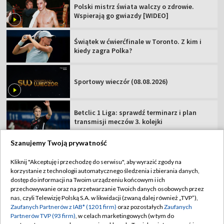
Polski mistrz świata walczy o zdrowie.
Wspierają go gwiazdy [WIDEO]
Świątek w ćwierćfinale w Toronto. Z kim i
kiedy zagra Polka?
Sportowy wieczór (08.08.2026)
Betclic 1 Liga: sprawdź terminarz i plan
transmisji meczów 3. kolejki
Szanujemy Twoją prywatność
Kliknij "Akceptuję i przechodzę do serwisu", aby wyrazić zgody na
korzystanie z technologii automatycznego śledzenia i zbierania danych,
TVP
dostęp do informacji na Twoim urządzeniu końcowym i ich
przechowywanie oraz na przetwarzanie Twoich danych osobowych przez
Abonament TVP
Regulamin TVP
nas, czyli Telewizję Polską S.A. w likwidacji (zwaną dalej również „TVP”),
Polityka prywatności
Sklep TVP
Zaufanych Partnerów z IAB* (1201 firm)
oraz pozostałych
Zaufanych
Partnerów TVP (93 firm)
, w celach marketingowych (w tym do
Biuro Reklamy
Moje zgody