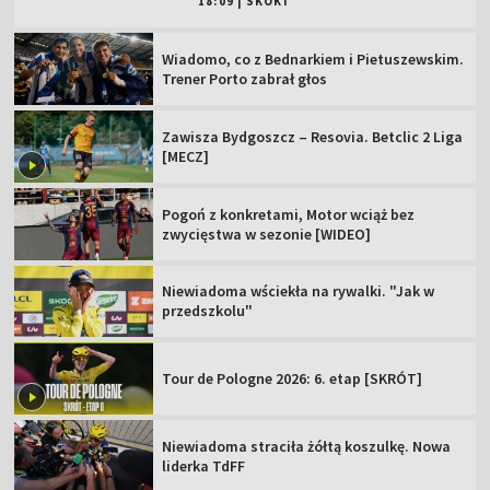
18:09
|
SKOKI
Wiadomo, co z Bednarkiem i Pietuszewskim.
Trener Porto zabrał głos
Zawisza Bydgoszcz – Resovia. Betclic 2 Liga
[MECZ]
Pogoń z konkretami, Motor wciąż bez
zwycięstwa w sezonie [WIDEO]
Niewiadoma wściekła na rywalki. "Jak w
przedszkolu"
Tour de Pologne 2026: 6. etap [SKRÓT]
Niewiadoma straciła żółtą koszulkę. Nowa
liderka TdFF