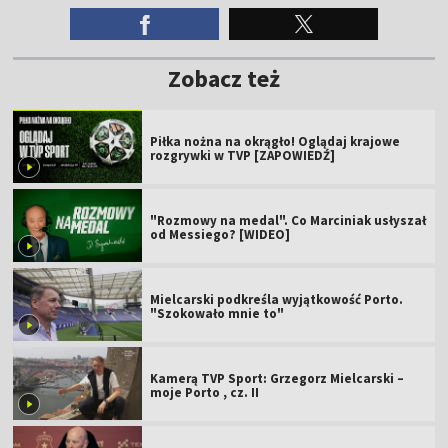
Zobacz też
Piłka nożna na okrągło! Oglądaj krajowe
rozgrywki w TVP [ZAPOWIEDŹ]
"Rozmowy na medal". Co Marciniak usłyszał
od Messiego? [WIDEO]
Mielcarski podkreśla wyjątkowość Porto.
"Szokowało mnie to"
Kamerą TVP Sport: Grzegorz Mielcarski –
moje Porto , cz. II