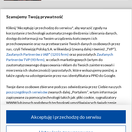
Szanujemy Twoją prywatność
TVP
Kliknij "Akceptuję i przechodzę do serwisu", aby wyrazić zgody na
korzystanie z technologii automatycznego śledzenia i zbierania danych,
Abonament TVP
Regulamin TVP
dostęp do informacji na Twoim urządzeniu końcowym i ich
Polityka prywatności
Sklep TVP
przechowywanie oraz na przetwarzanie Twoich danych osobowych przez
nas, czyli Telewizję Polską S.A. w likwidacji (zwaną dalej również „TVP”),
Biuro Reklamy
Moje zgody
Zaufanych Partnerów z IAB* (1201 firm)
oraz pozostałych
Zaufanych
Partnerów TVP (93 firm)
, w celach marketingowych (w tym do
Oferta Handlowa
Biuro reklamy
zautomatyzowanego dopasowania reklam do Twoich zainteresowań i
mierzenia ich skuteczności) i pozostałych, które wskazujemy poniżej, a
Telegazeta ogłoszenia
Kontakt
także zgody na udostępnianie przez nas identyfikatora PPID do Google.
Emisja w TVP
Twoje dane osobowe zbierane podczas odwiedzania przez Ciebie naszych
Kanały
Rada Programowa
poszczególnych serwisów
zwanych dalej „Portalem”, w tym informacje
zapisywane za pomocą technologii takich jak: pliki cookie, sygnalizatory
Ogłoszenia przetargowe
WWW lub innych podobnych technologii umożliwiających świadczenie
©2026 Telewizja Polska Spółka Akcyjna w likwidacji
dopasowanych i bezpiecznych usług, personalizację treści oraz reklam,
Akademia Telewizyjna
udostępnianie funkcji mediów społecznościowych oraz analizowanie
Akceptuję i przechodzę do serwisu
Informacje o nadawcy
ruchu w Internecie.
Centrum informacji TVP
Twoje dane osobowe zbierane podczas odwiedzania przez Ciebie