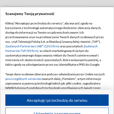
Szanujemy Twoją prywatność
TVP
Kliknij "Akceptuję i przechodzę do serwisu", aby wyrazić zgody na
korzystanie z technologii automatycznego śledzenia i zbierania danych,
Abonament TVP
Regulamin TVP
dostęp do informacji na Twoim urządzeniu końcowym i ich
Polityka prywatności
Sklep TVP
przechowywanie oraz na przetwarzanie Twoich danych osobowych przez
nas, czyli Telewizję Polską S.A. w likwidacji (zwaną dalej również „TVP”),
Biuro Reklamy
Moje zgody
Zaufanych Partnerów z IAB* (1201 firm)
oraz pozostałych
Zaufanych
Partnerów TVP (93 firm)
, w celach marketingowych (w tym do
Oferta Handlowa
Biuro reklamy
zautomatyzowanego dopasowania reklam do Twoich zainteresowań i
mierzenia ich skuteczności) i pozostałych, które wskazujemy poniżej, a
Telegazeta ogłoszenia
Kontakt
także zgody na udostępnianie przez nas identyfikatora PPID do Google.
Emisja w TVP
Twoje dane osobowe zbierane podczas odwiedzania przez Ciebie naszych
Kanały
Rada Programowa
poszczególnych serwisów
zwanych dalej „Portalem”, w tym informacje
zapisywane za pomocą technologii takich jak: pliki cookie, sygnalizatory
Ogłoszenia przetargowe
WWW lub innych podobnych technologii umożliwiających świadczenie
©2026 Telewizja Polska Spółka Akcyjna w likwidacji
dopasowanych i bezpiecznych usług, personalizację treści oraz reklam,
Akademia Telewizyjna
udostępnianie funkcji mediów społecznościowych oraz analizowanie
Akceptuję i przechodzę do serwisu
Informacje o nadawcy
ruchu w Internecie.
Centrum informacji TVP
Twoje dane osobowe zbierane podczas odwiedzania przez Ciebie
Ustawienia zaawansowane