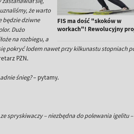
zastanawiał się,
, uznaliśmy, że warto
e będzie dziwne
FIS ma dość "skoków w
workach"! Rewolucyjny pro
olor. Dużo
łoże na rozbiegu, a
ię pokryć lodem nawet przy kilkunastu stopniach p
retarz PZN.
padnie śnieg?
– pytamy.
a ze spryskiwaczy – niezbędna do polewania igelitu –