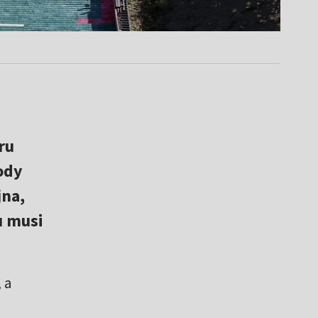
ru
ody
jna,
u musi
 a