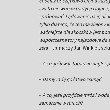
chociaż początkowo chyba każdy 
czy to nie wbrew tradycji i logice
spróbować. Lądowanie na igelici
tylko dlatego, że ten ma zielony k
ważniejsze dla skoczków jest pod
współczesne tory najazdowe da s
zera
– tłumaczy Jan Winkiel, sek
–
A co, jeśli w listopadzie nagle s
–
Damy radę go łatwo zsunąć.
–
A co, jeśli przyjdzie mróz i wod
zamarznie w rurach?