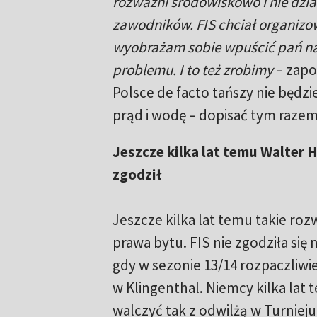
rozważni środowiskowo i nie dzia
zawodników. FIS chciał organizow
wyobrażam sobie wpuścić pań na 
problemu. I to też zrobimy
– zapo
Polsce de facto tańszy nie będz
prąd i wodę – dopisać tym razem
Jeszcze kilka lat temu Walter H
zgodził
Jeszcze kilka lat temu takie roz
prawa bytu. FIS nie zgodziła się 
gdy w sezonie 13/14 rozpaczliwi
w Klingenthal. Niemcy kilka lat t
walczyć tak z odwilżą w Turnieju