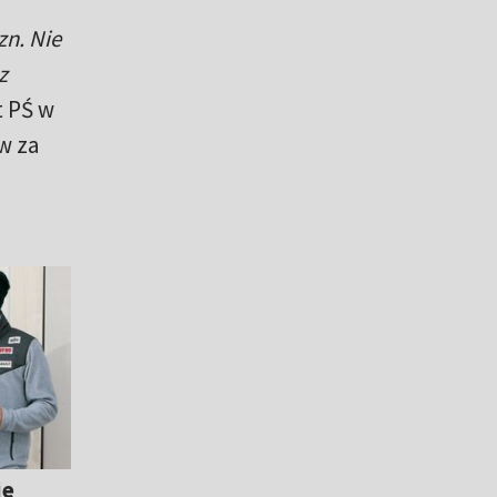
zn. Nie
z
t PŚ w
w za
ie