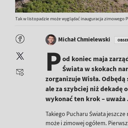
Tak w listopadzie może wyglądać inauguracja zimowego Puc
Michał Chmielewski
OBSE
P
od koniec maja zarząd
Świata w skokach nar
zorganizuje Wisła. Odbędą s
ale za szybciej niż dekadę 
wykonać ten krok – uważa J
Takiego Pucharu Świata jeszcze ni
może i zimowej ogółem. Pierws