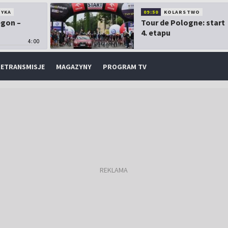
TYKA
09:50
KOLARSTWO
egon –
Tour de Pologne: start
4. etapu
4:00
ETRANSMISJE
MAGAZYNY
PROGRAM TV