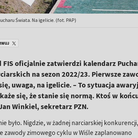
haru Świata. Na igelicie. (fot. PAP)
RWUJ
 FIS oficjalnie zatwierdzi kalendarz Pucha
ciarskich na sezon 2022/23. Pierwsze zaw
ię, uwaga, na igelicie. – To sytuacja awary
okaże się, że stanie się normą. Ktoś w końc
an Winkiel, sekretarz PZN.
e było. Nigdzie, w żadnej narciarskiej konkurencji,
ze zawody zimowego cyklu w Wiśle zaplanowano