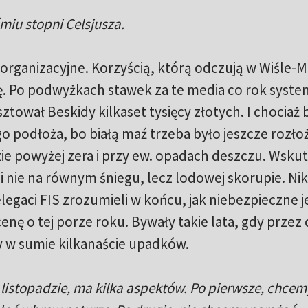
miu stopni Celsjusza.
rganizacyjne. Korzyścią, którą odczują w Wiśle-M
dę. Po podwyżkach stawek za te media co rok syste
tował Beskidy kilkaset tysięcy złotych. I chociaż 
o podłoża, bo białą maź trzeba było jeszcze rozło
ie powyżej zera i przy ew. opadach deszczu. Wsku
 nie na równym śniegu, lecz lodowej skorupie. Nik
egaci FIS zrozumieli w końcu, jak niebezpieczne j
enę o tej porze roku. Bywały takie lata, gdy przez 
 w sumie kilkanaście upadków.
 listopadzie, ma kilka aspektów. Po pierwsze, chcem