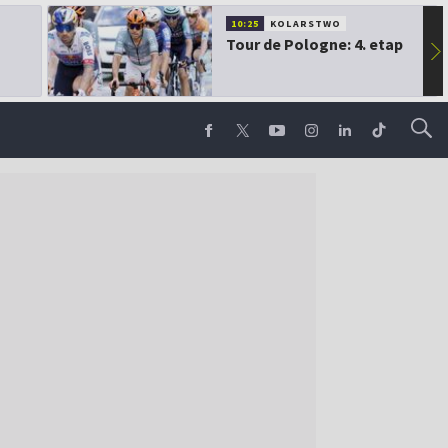
10:25
KOLARSTWO
Tour de Pologne: 4. etap
▶