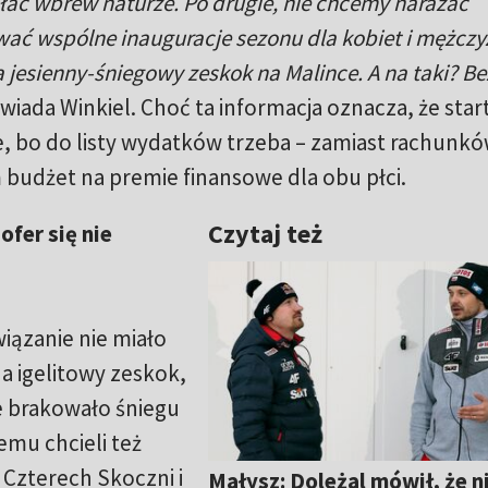
łać wbrew naturze. Po drugie, nie chcemy narażać
ać wspólne inauguracje sezonu dla kobiet i mężczy
jesienny-śniegowy zeskok na Malince. A na taki? Be
wiada Winkiel. Choć ta informacja oznacza, że star
ie, bo do listy wydatków trzeba – zamiast rachunkó
 budżet na premie finansowe dla obu płci.
Czytaj też
ofer się nie
wiązanie nie miało
na igelitowy zeskok,
e brakowało śniegu
emu chcieli też
 Czterech Skoczni i
Małysz: Doleżal mówił, że n