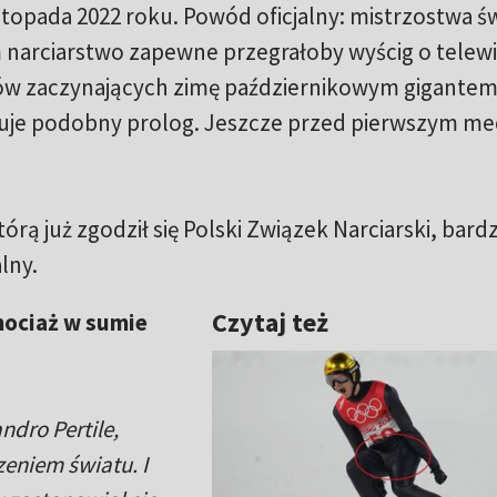
listopada 2022 roku. Powód oficjalny: mistrzostwa ś
m narciarstwo zapewne przegrałoby wyścig o telew
ków zaczynających zimę październikowym gigante
izuje podobny prolog. Jeszcze przed pierwszym m
którą już zgodził się Polski Związek Narciarski, bardz
lny.
Czytaj też
chociaż w sumie
ndro Pertile,
zeniem światu. I