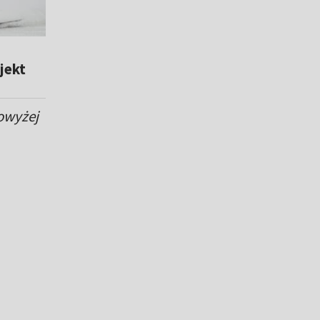
jekt
owyżej