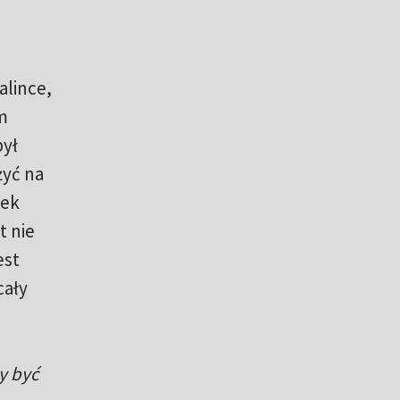
alince,
m
był
żyć na
tek
t nie
est
cały
y być