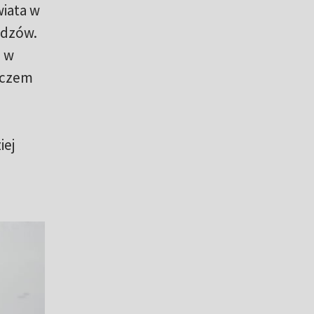
wiata w
idzów.
m w
eczem
iej