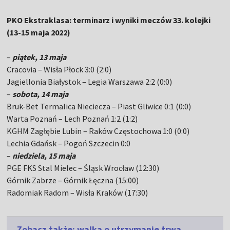
PKO Ekstraklasa: terminarz i wyniki meczów 33. kolejki
(13-15 maja 2022)
–
piątek, 13 maja
Cracovia – Wisła Płock 3:0 (2:0)
Jagiellonia Białystok – Legia Warszawa 2:2 (0:0)
–
sobota, 14 maja
Bruk-Bet Termalica Nieciecza – Piast Gliwice 0:1 (0:0)
Warta Poznań – Lech Poznań 1:2 (1:2)
KGHM Zagłębie Lubin – Raków Częstochowa 1:0 (0:0)
Lechia Gdańsk – Pogoń Szczecin 0:0
–
niedziela, 15 maja
PGE FKS Stal Mielec – Śląsk Wrocław (12:30)
Górnik Zabrze – Górnik Łęczna (15:00)
Radomiak Radom – Wisła Kraków (17:30)
Zobacz także: walka o utrzymanie trwa.