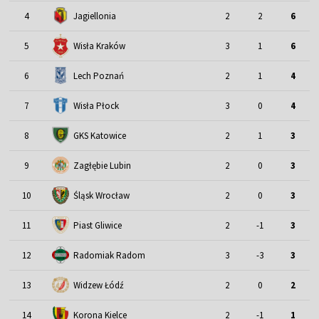
4
Jagiellonia
2
2
6
5
Wisła Kraków
3
1
6
6
Lech Poznań
2
1
4
7
Wisła Płock
3
0
4
8
GKS Katowice
2
1
3
9
Zagłębie Lubin
2
0
3
Śląsk Wrocław
10
2
0
3
11
Piast Gliwice
2
-1
3
12
Radomiak Radom
3
-3
3
13
Widzew Łódź
2
0
2
14
Korona Kielce
2
-1
1