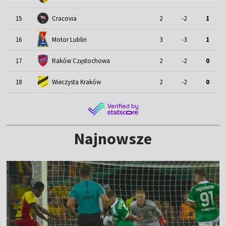
15
Cracovia
2
-2
1
Motor Lublin
16
3
-3
1
17
Raków Częstochowa
2
-2
0
18
Wieczysta Kraków
2
-2
0
Najnowsze