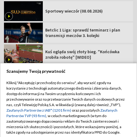
Sportowy wieczór (08.08.2026)
Betclic 1 Liga: sprawdź terminarz i plan
transmisji meczów 3. kolejki
Kuś ogląda swój złoty bieg. "Końcówka
zrobiła robotę" [WIDEO]
Szanujemy Twoją prywatność
Kliknij "Akceptuję i przechodzę do serwisu", aby wyrazić zgody na
korzystanie z technologii automatycznego śledzenia i zbierania danych,
TVP
dostęp do informacji na Twoim urządzeniu końcowym i ich
Abonament TVP
Regulamin TVP
przechowywanie oraz na przetwarzanie Twoich danych osobowych przez
nas, czyli Telewizję Polską S.A. w likwidacji (zwaną dalej również „TVP”),
Polityka prywatności
Sklep TVP
Zaufanych Partnerów z IAB* (1201 firm)
oraz pozostałych
Zaufanych
Partnerów TVP (93 firm)
, w celach marketingowych (w tym do
Biuro Reklamy
Moje zgody
zautomatyzowanego dopasowania reklam do Twoich zainteresowań i
mierzenia ich skuteczności) i pozostałych, które wskazujemy poniżej, a
Oferta Handlowa
Biuro reklamy
także zgody na udostępnianie przez nas identyfikatora PPID do Google.