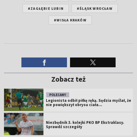
#ZAGŁĘBIE LUBIN
#ŚLĄSK WROCŁAW
#WISŁA KRAKÓW
Zobacz też
POLECAMY
Legionista odbił piłkę ręką. Sędzia myślał, że
nie powiększył obrysu ciała...
Niezbędnik 3. kolejki PKO BP Ekstraklasy.
Sprawdź szczegóły