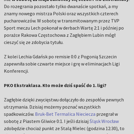
Do rozegrania pozostało tylko dwanaście spotkań, a my
znamy nowego mistrza Polski oraz wszystkich czterech
pucharowiczów. W sobotę w transmitowanym przez TVP
Sport meczu Lech pokonał w derbach Wartę 2:1 i później po
porażce Rakowa Częstochowa z Zagłębiem Lubin mógł
cieszyć się ze zdobycia tytułu.
Z kolei Lechia Gdańsk po remisie 0:0 z Pogonią Szczecin
zapewniła sobie czwarte miejsce i grę w eliminacjach Ligi
Konferencji.
PKO Ekstraklasa. Kto może dziś spaść do 1. ligi?
Zagłębie dzięki zwycięstwu dołączyło do zespołów pewnych
utrzymania. Dzisiaj możemy poznać wszystkich
spadkowiczów.
Bruk-Bet Termalica Nieciecza
przegrał w
sobotę z Piastem Gliwice 0:1. I jeśli dzisiaj
Śląsk Wrocław
zdobędzie chociaż punkt ze Stalą Mielec (godzina 12:30), to