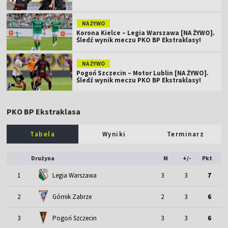
NA ŻYWO
Korona Kielce – Legia Warszawa [NA ŻYWO].
Śledź wynik meczu PKO BP Ekstraklasy!
NA ŻYWO
Pogoń Szczecin – Motor Lublin [NA ŻYWO].
Śledź wynik meczu PKO BP Ekstraklasy!
PKO BP Ekstraklasa
Tabela
Wyniki
Terminarz
Drużyna
M
+/-
Pkt
1
Legia Warszawa
3
3
7
2
Górnik Zabrze
2
3
6
3
Pogoń Szczecin
3
3
6