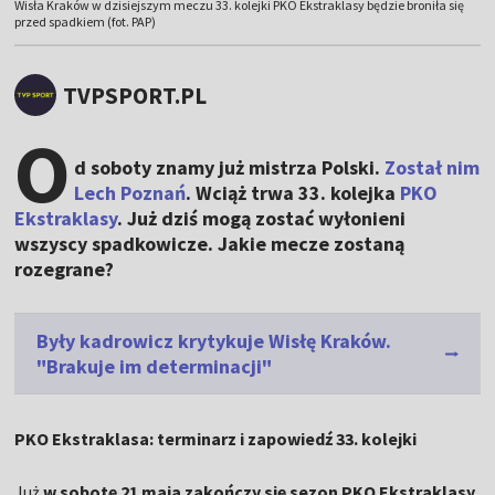
Wisła Kraków w dzisiejszym meczu 33. kolejki PKO Ekstraklasy będzie broniła się
przed spadkiem (fot. PAP)
TVPSPORT.PL
O
d soboty znamy już mistrza Polski.
Został nim
Lech Poznań
. Wciąż trwa 33. kolejka
PKO
Ekstraklasy
. Już dziś mogą zostać wyłonieni
wszyscy spadkowicze. Jakie mecze zostaną
rozegrane?
Były kadrowicz krytykuje Wisłę Kraków.
"Brakuje im determinacji"
PKO Ekstraklasa: terminarz i zapowiedź 33. kolejki
Już
w sobotę 21 maja zakończy się sezon PKO Ekstraklasy
.