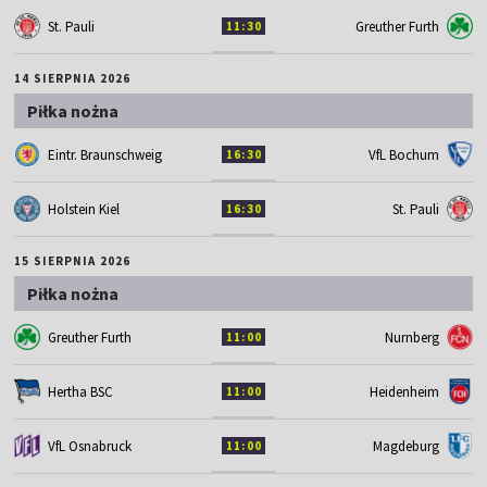
St. Pauli
Greuther Furth
11:30
14 SIERPNIA 2026
Piłka nożna
Eintr. Braunschweig
VfL Bochum
16:30
Holstein Kiel
St. Pauli
16:30
15 SIERPNIA 2026
Piłka nożna
Greuther Furth
Nurnberg
11:00
Hertha BSC
Heidenheim
11:00
VfL Osnabruck
Magdeburg
11:00