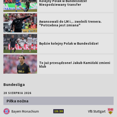
Kolejny Polak w Bundeslidze!
Niespodziewany transfer
Awansowali do LM i... zwolnili trenera.
"Potrzebna jest zmiana"
Będzie kolejny Polak w Bundeslidze!
To już przesądzone! Jakub Kamiński zmieni
klub
Bundesliga
28 SIERPNIA 2026
Piłka nożna
Bayern Monachium
VfB Stuttgart
18:30