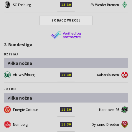
SC Freiburg
SV Werder Bremen
13:30
ZOBACZ WIĘCEJ
2. Bundesliga
DZISIAJ
Piłka nożna
VfL Wolfsburg
Kaiserslautern
18:30
JUTRO
Piłka nożna
Energie Cottbus
Hannover 96
11:30
Nurnberg
Dynamo Dresden
11:30