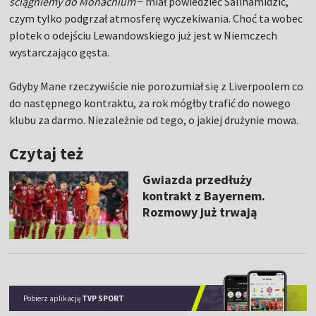
ściągniemy do Monachium
− miał powiedzieć Salihamidzic,
czym tylko podgrzał atmosferę wyczekiwania. Choć ta wobec
plotek o odejściu Lewandowskiego już jest w Niemczech
wystarczająco gęsta.
Gdyby Mane rzeczywiście nie porozumiał się z Liverpoolem co
do następnego kontraktu, za rok mógłby trafić do nowego
klubu za darmo. Niezależnie od tego, o jakiej drużynie mowa.
Czytaj też
Gwiazda przedłuży
kontrakt z Bayernem.
Rozmowy już trwają
Pobierz aplikację
TVP SPORT