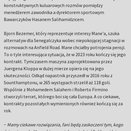
konstruktywnych kuluarowych rozmów pomiędzy
menedżerem zawodnika a dyrektorem sportowym
Bawarczyków Hasanem Salihamidzicem.
Bjorn Bezemer, który reprezentuje interesy Mane'a, szuka
alternatyw dla Senegalczyka wobec niepokojącej stagnacji w
rozmowach na Anfield Road. Mane chciałby potrojenia pensji.
To o tyle interesująca sytuacja, że w 2023 roku kończy się jego
kontrakt. Tymczasem maszyna zaprojektowana przez
Juergena Kloppa w dużej mierze opiera się na jego
skuteczności. Odkąd napastnik przyszedł w 2016 roku z
Sounthamptonu, w 265 występach strzelił aż 118 goli.
Wspólnie z Mohamedem Salahem i Roberto Firmino
stworzyli tercet, którego boi się cała Europa. A co ciekawe,
kontrakty pozostałych wymienionych również kończą się za
rok.
−
Mamy ciekawe rozwiązania, fani będą zaskoczeni tym, kogo