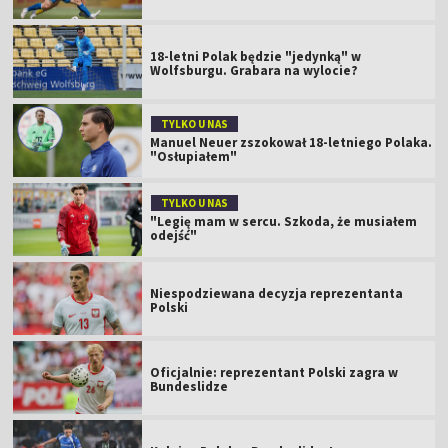
18-letni Polak będzie "jedynką" w
Wolfsburgu. Grabara na wylocie?
TYLKO U NAS
Manuel Neuer zszokował 18-letniego Polaka.
"Osłupiałem"
TYLKO U NAS
"Legię mam w sercu. Szkoda, że musiałem
odejść"
Niespodziewana decyzja reprezentanta
Polski
Oficjalnie: reprezentant Polski zagra w
Bundeslidze