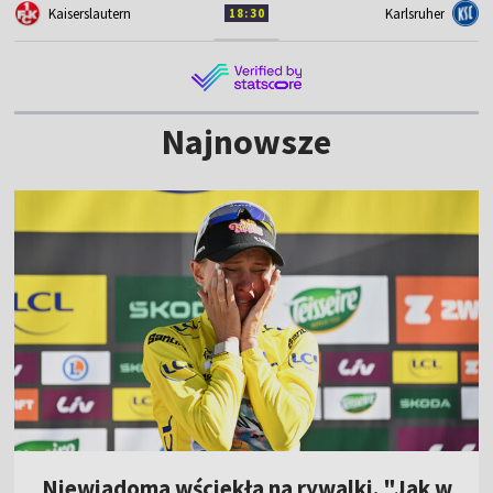
Kaiserslautern
Karlsruher
18:30
Najnowsze
Niewiadoma wściekła na rywalki. "Jak w