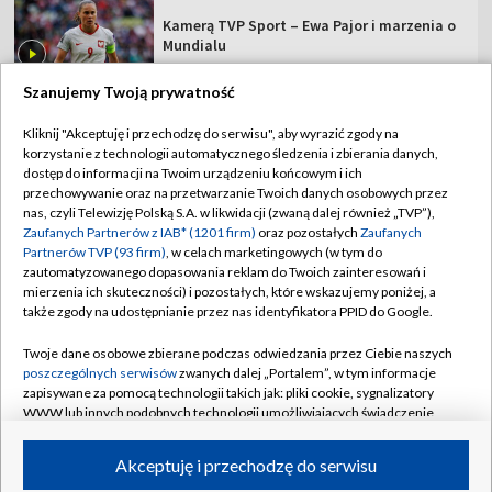
Kamerą TVP Sport – Ewa Pajor i marzenia o
Mundialu
Szanujemy Twoją prywatność
Kliknij "Akceptuję i przechodzę do serwisu", aby wyrazić zgody na
korzystanie z technologii automatycznego śledzenia i zbierania danych,
TVP
dostęp do informacji na Twoim urządzeniu końcowym i ich
przechowywanie oraz na przetwarzanie Twoich danych osobowych przez
Abonament TVP
Regulamin TVP
nas, czyli Telewizję Polską S.A. w likwidacji (zwaną dalej również „TVP”),
Polityka prywatności
Sklep TVP
Zaufanych Partnerów z IAB* (1201 firm)
oraz pozostałych
Zaufanych
Partnerów TVP (93 firm)
, w celach marketingowych (w tym do
Biuro Reklamy
Moje zgody
zautomatyzowanego dopasowania reklam do Twoich zainteresowań i
mierzenia ich skuteczności) i pozostałych, które wskazujemy poniżej, a
Oferta Handlowa
Biuro reklamy
także zgody na udostępnianie przez nas identyfikatora PPID do Google.
Telegazeta ogłoszenia
Kontakt
Twoje dane osobowe zbierane podczas odwiedzania przez Ciebie naszych
Emisja w TVP
poszczególnych serwisów
zwanych dalej „Portalem”, w tym informacje
zapisywane za pomocą technologii takich jak: pliki cookie, sygnalizatory
Kanały
Rada Programowa
WWW lub innych podobnych technologii umożliwiających świadczenie
dopasowanych i bezpiecznych usług, personalizację treści oraz reklam,
Ogłoszenia przetargowe
udostępnianie funkcji mediów społecznościowych oraz analizowanie
©2026 Telewizja Polska Spółka Akcyjna w likwidacji
Akceptuję i przechodzę do serwisu
ruchu w Internecie.
Akademia Telewizyjna