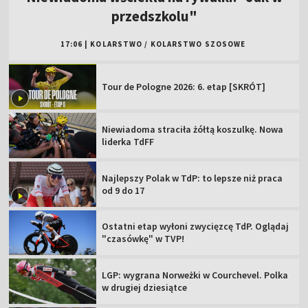
przedszkolu"
17:06
|
KOLARSTWO
/
KOLARSTWO SZOSOWE
Tour de Pologne 2026: 6. etap [SKRÓT]
Niewiadoma straciła żółtą koszulkę. Nowa
liderka TdFF
Najlepszy Polak w TdP: to lepsze niż praca
od 9 do 17
Ostatni etap wyłoni zwycięzcę TdP. Oglądaj
"czasówkę" w TVP!
LGP: wygrana Norweżki w Courchevel. Polka
w drugiej dziesiątce