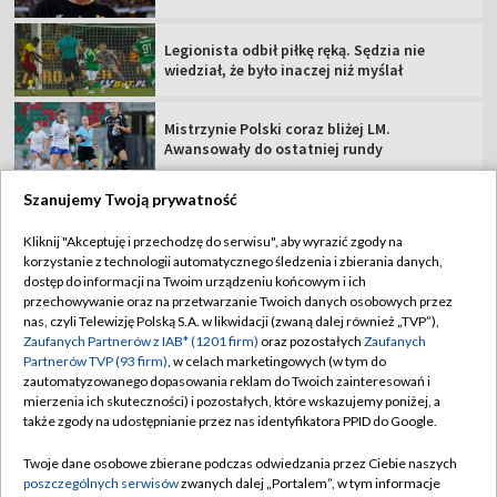
Legionista odbił piłkę ręką. Sędzia nie
wiedział, że było inaczej niż myślał
Mistrzynie Polski coraz bliżej LM.
Awansowały do ostatniej rundy
Szanujemy Twoją prywatność
Kliknij "Akceptuję i przechodzę do serwisu", aby wyrazić zgody na
korzystanie z technologii automatycznego śledzenia i zbierania danych,
TVP
dostęp do informacji na Twoim urządzeniu końcowym i ich
Abonament TVP
Regulamin TVP
przechowywanie oraz na przetwarzanie Twoich danych osobowych przez
nas, czyli Telewizję Polską S.A. w likwidacji (zwaną dalej również „TVP”),
Polityka prywatności
Sklep TVP
Zaufanych Partnerów z IAB* (1201 firm)
oraz pozostałych
Zaufanych
Partnerów TVP (93 firm)
, w celach marketingowych (w tym do
Biuro Reklamy
Moje zgody
zautomatyzowanego dopasowania reklam do Twoich zainteresowań i
mierzenia ich skuteczności) i pozostałych, które wskazujemy poniżej, a
Oferta Handlowa
Biuro reklamy
także zgody na udostępnianie przez nas identyfikatora PPID do Google.
Telegazeta ogłoszenia
Kontakt
Twoje dane osobowe zbierane podczas odwiedzania przez Ciebie naszych
Emisja w TVP
poszczególnych serwisów
zwanych dalej „Portalem”, w tym informacje