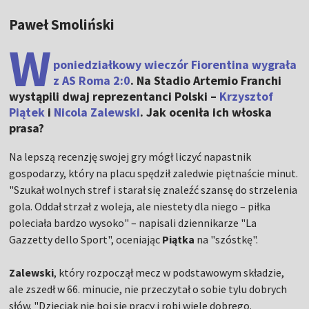
Paweł Smoliński
W
poniedziałkowy wieczór Fiorentina wygrała
z AS Roma 2:0
. Na Stadio Artemio Franchi
wystąpili dwaj reprezentanci Polski –
Krzysztof
Piątek
i
Nicola Zalewski
. Jak oceniła ich włoska
prasa?
Na lepszą recenzję swojej gry mógł liczyć napastnik
gospodarzy, który na placu spędził zaledwie piętnaście minut.
"Szukał wolnych stref i starał się znaleźć szansę do strzelenia
gola. Oddał strzał z woleja, ale niestety dla niego – piłka
poleciała bardzo wysoko" – napisali dziennikarze "La
Gazzetty dello Sport", oceniając
Piątka
na "szóstkę".
Zalewski
, który rozpoczął mecz w podstawowym składzie,
ale zszedł w 66. minucie, nie przeczytał o sobie tylu dobrych
słów. "Dzieciak nie boi się pracy i robi wiele dobrego.