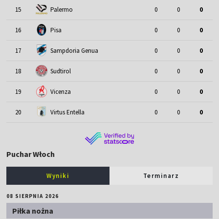
15
Palermo
0
0
0
16
Pisa
0
0
0
17
Sampdoria Genua
0
0
0
18
Sudtirol
0
0
0
19
Vicenza
0
0
0
20
Virtus Entella
0
0
0
Puchar Włoch
Wyniki
Terminarz
08 SIERPNIA 2026
Piłka nożna