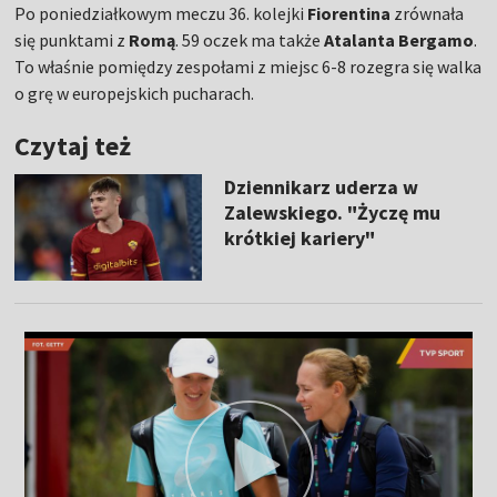
Po poniedziałkowym meczu 36. kolejki
Fiorentina
zrównała
się punktami z
Romą
. 59 oczek ma także
Atalanta Bergamo
.
To właśnie pomiędzy zespołami z miejsc 6-8 rozegra się walka
o grę w europejskich pucharach.
Czytaj też
Dziennikarz uderza w
Zalewskiego. "Życzę mu
krótkiej kariery"