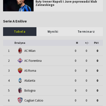
Były trener Napoli i Juve poprowadzi klub
Zalewskiego
Serie A Enilive
Tabela
Wyniki
Terminarz
Drużyna
M
+/-
Pkt
1
AC Milan
0
0
0
2
AC Fiorentina
0
0
0
3
AS Roma
0
0
0
4
Atalanta
0
0
0
5
Bologna
0
0
0
6
Cagliari Calcio
0
0
0