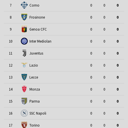
7
Como
0
0
0
8
Frosinone
0
0
0
9
Genoa CFC
0
0
0
10
Inter Mediolan
0
0
0
11
Juventus
0
0
0
12
Lazio
0
0
0
13
Lecce
0
0
0
14
Monza
0
0
0
15
Parma
0
0
0
16
SSC Napoli
0
0
0
17
Torino
0
0
0