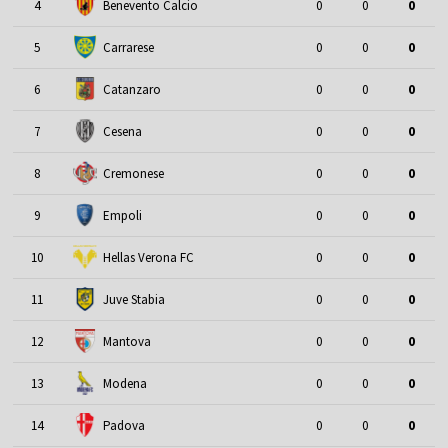
4
Benevento Calcio
0
0
0
5
Carrarese
0
0
0
6
Catanzaro
0
0
0
7
Cesena
0
0
0
8
Cremonese
0
0
0
9
Empoli
0
0
0
10
Hellas Verona FC
0
0
0
11
Juve Stabia
0
0
0
12
Mantova
0
0
0
13
Modena
0
0
0
14
Padova
0
0
0