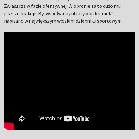
Zwłaszcza w fazie ofensywnej. W obronie za to dużo mu
jeszcze brakuje. Był współwinny utraty obu bramek" –
napisano w największym włoskim dzienniku sportowym.