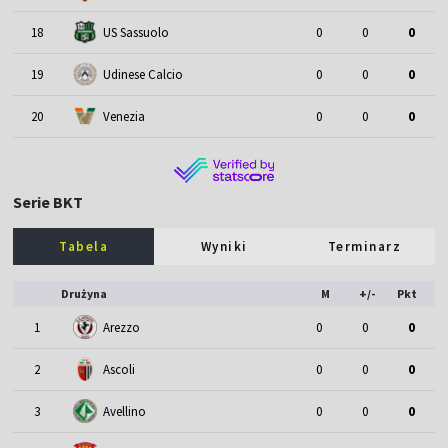
18
US Sassuolo
0
0
0
19
Udinese Calcio
0
0
0
20
Venezia
0
0
0
Serie BKT
Tabela
Wyniki
Terminarz
Drużyna
M
+/-
Pkt
1
Arezzo
0
0
0
2
Ascoli
0
0
0
3
Avellino
0
0
0