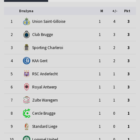
Drużyna
M
+/-
Pkt
1
Union Saint-Gilloise
1
4
3
2
Club Brugge
1
3
3
3
Sporting Charleroi
1
2
3
4
KAA Gent
1
2
3
5
RSC Anderlecht
1
1
3
6
Royal Antwerp
1
1
3
7
Zulte Waregem
1
1
3
8
Cercle Brugge
1
0
1
9
Standard Liege
1
0
1
10
Lommel United
1
0
1