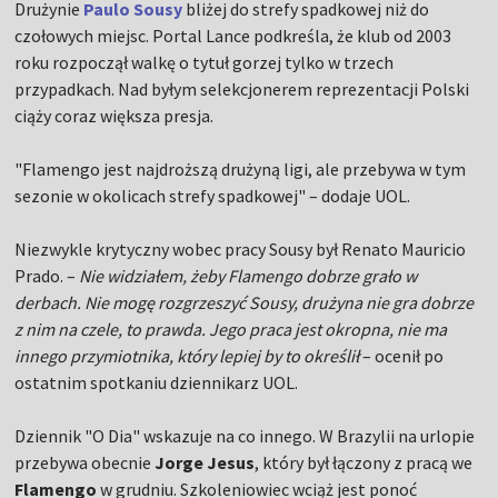
Drużynie
Paulo Sousy
bliżej do strefy spadkowej niż do
czołowych miejsc. Portal Lance podkreśla, że klub od 2003
roku rozpoczął walkę o tytuł gorzej tylko w trzech
przypadkach. Nad byłym selekcjonerem reprezentacji Polski
ciąży coraz większa presja.
"Flamengo jest najdroższą drużyną ligi, ale przebywa w tym
sezonie w okolicach strefy spadkowej" – dodaje UOL.
Niezwykle krytyczny wobec pracy Sousy był Renato Mauricio
Prado. –
Nie widziałem, żeby Flamengo dobrze grało w
derbach. Nie mogę rozgrzeszyć Sousy, drużyna nie gra dobrze
z nim na czele, to prawda. Jego praca jest okropna, nie ma
innego przymiotnika, który lepiej by to określił
– ocenił po
ostatnim spotkaniu dziennikarz UOL.
Dziennik "O Dia" wskazuje na co innego. W Brazylii na urlopie
przebywa obecnie
Jorge Jesus
, który był łączony z pracą we
Flamengo
w grudniu. Szkoleniowiec wciąż jest ponoć