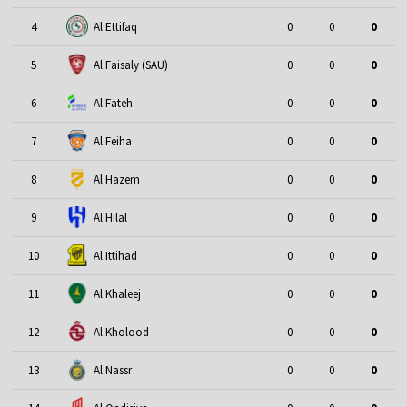
4
Al Ettifaq
0
0
0
5
Al Faisaly (SAU)
0
0
0
6
Al Fateh
0
0
0
7
Al Feiha
0
0
0
8
Al Hazem
0
0
0
9
Al Hilal
0
0
0
10
Al Ittihad
0
0
0
11
Al Khaleej
0
0
0
12
Al Kholood
0
0
0
13
Al Nassr
0
0
0