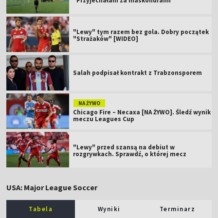
"Przyjechałam za maskonurami"
"Lewy" tym razem bez gola. Dobry początek
"Strażaków" [WIDEO]
Salah podpisał kontrakt z Trabzonsporem
NA ŻYWO
Chicago Fire – Necaxa [NA ŻYWO]. Śledź wynik
meczu Leagues Cup
"Lewy" przed szansą na debiut w
rozgrywkach. Sprawdź, o której mecz
USA: Major League Soccer
Tabela
Wyniki
Terminarz