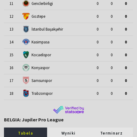
11
Genclerbirligi
0
0
0
12
Goztepe
0
0
0
13
İstanbul Başakşehir
0
0
0
14
Kasimpasa
0
0
0
15
Kocaelispor
0
0
0
16
Konyaspor
0
0
0
17
Samsunspor
0
0
0
18
Trabzonspor
0
0
0
BELGIA: Jupiler Pro League
Tabela
Wyniki
Terminarz