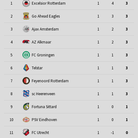
1
Excelsior Rotterdam
1
4
3
2
Go Ahead Eagles
1
3
3
3
Ajax Amsterdam
1
2
3
4
AZ Alkmaar
1
2
3
5
FC Groningen
1
1
3
6
Telstar
1
1
3
7
Feyenoord Rotterdam
1
1
3
8
sc Heerenveen
1
1
3
9
Fortuna Sittard
1
0
1
10
PSV Eindhoven
1
0
1
11
FC Utrecht
1
-1
0