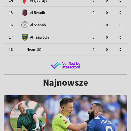
14
Al Qadisiya
0
0
0
15
Al Riyadh
0
0
0
16
Al Shabab
0
0
0
17
Al Taawoun
0
0
0
18
Neom SC
0
0
0
Najnowsze