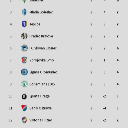
2
Jablonec
3
4
9
3
Mlada Boleslav
3
4
7
4
Teplice
3
3
7
5
Hradec Kralove
3
2
7
6
FC Slovan Liberec
3
2
6
7
Zbrojovka Brno
3
1
4
8
Sigma Ołomuniec
3
0
4
9
Bohemians 1905
3
0
4
10
Sparta Praga
3
-2
3
11
Banik Ostrawa
3
-4
3
12
Viktoria Pilzno
3
-2
2