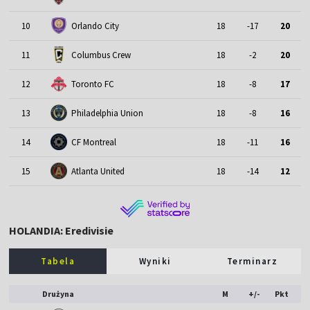
10
Orlando City
18
-17
20
11
Columbus Crew
18
-2
20
12
Toronto FC
18
-8
17
13
Philadelphia Union
18
-8
16
14
CF Montreal
18
-11
16
15
Atlanta United
18
-14
12
HOLANDIA: Eredivisie
Tabela
Wyniki
Terminarz
Drużyna
M
+/-
Pkt