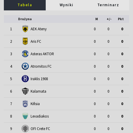
Tabela
Wyniki
Terminarz
Drużyna
M
+/-
Pkt
1
AEK Ateny
0
0
0
2
Aris FC
0
0
0
3
Asteras AKTOR
0
0
0
4
Atromitos FC
0
0
0
5
Iraklis 1908
0
0
0
6
Kalamata
0
0
0
7
Kifisia
0
0
0
8
Levadiakos
0
0
0
9
OFI Crete FC
0
0
0