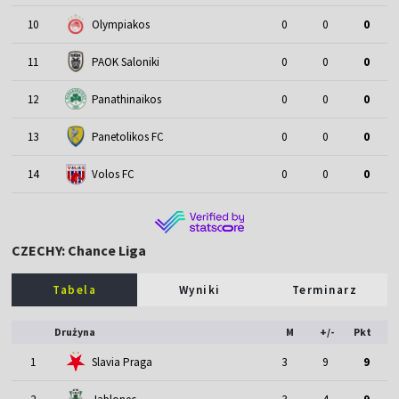
10
Olympiakos
0
0
0
11
PAOK Saloniki
0
0
0
12
Panathinaikos
0
0
0
13
Panetolikos FC
0
0
0
14
Volos FC
0
0
0
CZECHY: Chance Liga
Tabela
Wyniki
Terminarz
Drużyna
M
+/-
Pkt
1
Slavia Praga
3
9
9