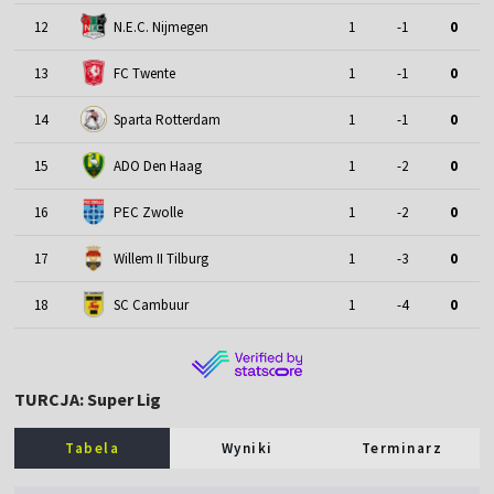
12
N.E.C. Nijmegen
1
-1
0
13
FC Twente
1
-1
0
14
Sparta Rotterdam
1
-1
0
15
ADO Den Haag
1
-2
0
16
PEC Zwolle
1
-2
0
17
Willem II Tilburg
1
-3
0
18
SC Cambuur
1
-4
0
TURCJA: Super Lig
Tabela
Wyniki
Terminarz