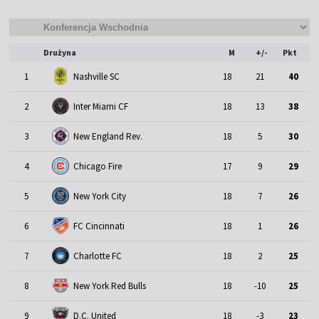
Drużyna
M
+/-
Pkt
1
Nashville SC
18
21
40
2
Inter Miami CF
18
13
38
3
New England Rev.
18
5
30
4
Chicago Fire
17
9
29
5
New York City
18
7
26
6
FC Cincinnati
18
1
26
7
Charlotte FC
18
2
25
8
New York Red Bulls
18
-10
25
9
D.C. United
18
-3
23