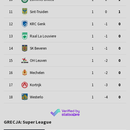
11
Sint-Truiden
1
0
1
12
KRC Genk
1
-1
0
13
Raal La Louviere
1
-1
0
14
SK Beveren
1
-1
0
15
OH Leuven
1
-2
0
16
Mechelen
1
-2
0
17
Kortrijk
1
-3
0
18
Westerlo
1
-4
0
GRECJA: Super League