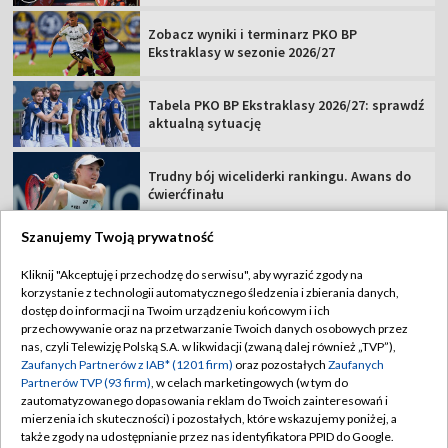
Zobacz wyniki i terminarz PKO BP
Ekstraklasy w sezonie 2026/27
Tabela PKO BP Ekstraklasy 2026/27: sprawdź
aktualną sytuację
Trudny bój wiceliderki rankingu. Awans do
ćwierćfinału
Szanujemy Twoją prywatność
Kliknij "Akceptuję i przechodzę do serwisu", aby wyrazić zgody na
korzystanie z technologii automatycznego śledzenia i zbierania danych,
TVP
dostęp do informacji na Twoim urządzeniu końcowym i ich
przechowywanie oraz na przetwarzanie Twoich danych osobowych przez
Abonament TVP
Regulamin TVP
nas, czyli Telewizję Polską S.A. w likwidacji (zwaną dalej również „TVP”),
Polityka prywatności
Sklep TVP
Zaufanych Partnerów z IAB* (1201 firm)
oraz pozostałych
Zaufanych
Partnerów TVP (93 firm)
, w celach marketingowych (w tym do
Biuro Reklamy
Moje zgody
zautomatyzowanego dopasowania reklam do Twoich zainteresowań i
mierzenia ich skuteczności) i pozostałych, które wskazujemy poniżej, a
Oferta Handlowa
Biuro reklamy
także zgody na udostępnianie przez nas identyfikatora PPID do Google.