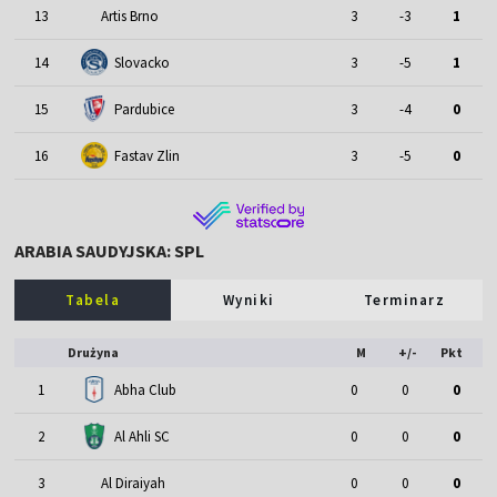
13
Artis Brno
3
-3
1
14
Slovacko
3
-5
1
15
Pardubice
3
-4
0
16
Fastav Zlin
3
-5
0
ARABIA SAUDYJSKA: SPL
Tabela
Wyniki
Terminarz
Drużyna
M
+/-
Pkt
1
Abha Club
0
0
0
2
Al Ahli SC
0
0
0
3
Al Diraiyah
0
0
0