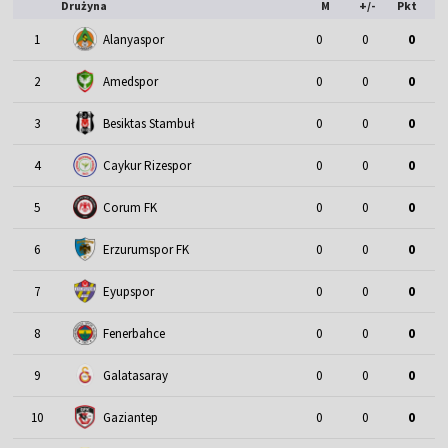
Drużyna
M
+/-
Pkt
1
Alanyaspor
0
0
0
2
Amedspor
0
0
0
3
Besiktas Stambuł
0
0
0
4
Caykur Rizespor
0
0
0
5
Corum FK
0
0
0
6
Erzurumspor FK
0
0
0
7
Eyupspor
0
0
0
8
Fenerbahce
0
0
0
9
Galatasaray
0
0
0
10
Gaziantep
0
0
0