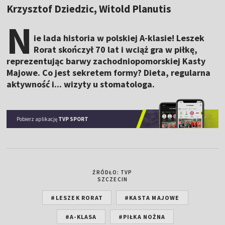
Krzysztof Dziedzic, Witold Planutis
N
ie lada historia w polskiej A-klasie! Leszek
Rorat skończył 70 lat i wciąż gra w piłkę,
reprezentując barwy zachodniopomorskiej Kasty
Majowe. Co jest sekretem formy? Dieta, regularna
aktywność i... wizyty u stomatologa.
Pobierz aplikację
TVP SPORT
ŹRÓDŁO: TVP
SZCZECIN
#LESZEK RORAT
#KASTA MAJOWE
#A-KLASA
#PIŁKA NOŻNA