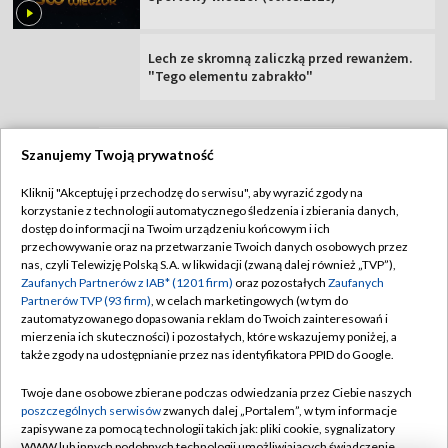
Lech ze skromną zaliczką przed rewanżem.
"Tego elementu zabrakło"
Szanujemy Twoją prywatność
TVP
Kliknij "Akceptuję i przechodzę do serwisu", aby wyrazić zgody na
korzystanie z technologii automatycznego śledzenia i zbierania danych,
Abonament TVP
Regulamin TVP
dostęp do informacji na Twoim urządzeniu końcowym i ich
Polityka prywatności
Sklep TVP
przechowywanie oraz na przetwarzanie Twoich danych osobowych przez
nas, czyli Telewizję Polską S.A. w likwidacji (zwaną dalej również „TVP”),
Biuro Reklamy
Moje zgody
Zaufanych Partnerów z IAB* (1201 firm)
oraz pozostałych
Zaufanych
Partnerów TVP (93 firm)
, w celach marketingowych (w tym do
Oferta Handlowa
Biuro reklamy
zautomatyzowanego dopasowania reklam do Twoich zainteresowań i
mierzenia ich skuteczności) i pozostałych, które wskazujemy poniżej, a
Telegazeta ogłoszenia
Kontakt
także zgody na udostępnianie przez nas identyfikatora PPID do Google.
Emisja w TVP
Twoje dane osobowe zbierane podczas odwiedzania przez Ciebie naszych
Kanały
Rada Programowa
poszczególnych serwisów
zwanych dalej „Portalem”, w tym informacje
zapisywane za pomocą technologii takich jak: pliki cookie, sygnalizatory
Ogłoszenia przetargowe
WWW lub innych podobnych technologii umożliwiających świadczenie