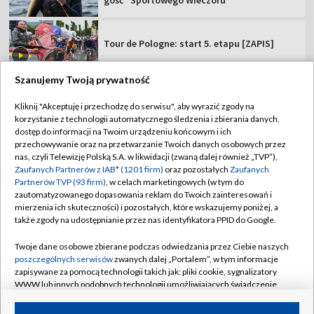
gość "Sportowego Wieczoru"
Tour de Pologne: start 5. etapu [ZAPIS]
Szanujemy Twoją prywatność
Kliknij "Akceptuję i przechodzę do serwisu", aby wyrazić zgody na
korzystanie z technologii automatycznego śledzenia i zbierania danych,
TVP
dostęp do informacji na Twoim urządzeniu końcowym i ich
przechowywanie oraz na przetwarzanie Twoich danych osobowych przez
Abonament TVP
Regulamin TVP
nas, czyli Telewizję Polską S.A. w likwidacji (zwaną dalej również „TVP”),
Polityka prywatności
Sklep TVP
Zaufanych Partnerów z IAB* (1201 firm)
oraz pozostałych
Zaufanych
Partnerów TVP (93 firm)
, w celach marketingowych (w tym do
Biuro Reklamy
Moje zgody
zautomatyzowanego dopasowania reklam do Twoich zainteresowań i
mierzenia ich skuteczności) i pozostałych, które wskazujemy poniżej, a
Oferta Handlowa
Biuro reklamy
także zgody na udostępnianie przez nas identyfikatora PPID do Google.
Telegazeta ogłoszenia
Kontakt
Twoje dane osobowe zbierane podczas odwiedzania przez Ciebie naszych
Emisja w TVP
poszczególnych serwisów
zwanych dalej „Portalem”, w tym informacje
zapisywane za pomocą technologii takich jak: pliki cookie, sygnalizatory
Kanały
Rada Programowa
WWW lub innych podobnych technologii umożliwiających świadczenie
dopasowanych i bezpiecznych usług, personalizację treści oraz reklam,
Ogłoszenia przetargowe
udostępnianie funkcji mediów społecznościowych oraz analizowanie