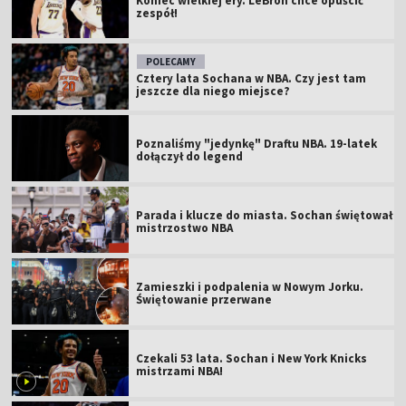
Koniec wielkiej ery. LeBron chce opuścić
zespół!
POLECAMY
Cztery lata Sochana w NBA. Czy jest tam
jeszcze dla niego miejsce?
Poznaliśmy "jedynkę" Draftu NBA. 19-latek
dołączył do legend
Parada i klucze do miasta. Sochan świętował
mistrzostwo NBA
Zamieszki i podpalenia w Nowym Jorku.
Świętowanie przerwane
Czekali 53 lata. Sochan i New York Knicks
mistrzami NBA!