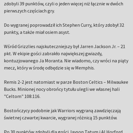
zdobyli 39 punktów, czyli o jeden więcej niż łącznie w dwóch
pierwszych częściach gry.
Do wygranej poprowadził ich Stephen Curry, który zdobył 32
punkty, a także miał osiem asyst.
Wśród Grizzlies najskuteczniejszy był Jarren Jackson Jr. – 21
pkt. W ekipie gości zabrakło największej gwiazdy,
kontuzjowanego Ja Moranta. Nie wiadomo, czy wróci na piąty
mecz, który w środę odbędzie się w Memphis.
Remis 2-2 jest natomiast w parze Boston Celtics – Milwaukee
Bucks. Minionej nocy obrońcy tytułu ulegli we własnej hali
"Celtom" 108:116.
Bostończycy podobnie jak Warriors wygraną zawdzięczają
świetnej czwartej kwarcie, wygranej różnicą 15 punktów.
Po 30 punktów zdobyli dla gości Jayson Tatum i Al Horford.