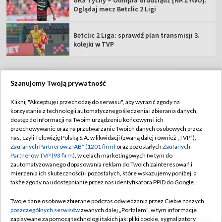
GKS Tychy – Olimpia Grudziądz [NA ŻYWO].
Oglądaj mecz Betclic 2 Ligi
Betclic 2 Liga: sprawdź plan transmisji 3.
kolejki w TVP
Szanujemy Twoją prywatność
TVP
Kliknij "Akceptuję i przechodzę do serwisu", aby wyrazić zgody na
korzystanie z technologii automatycznego śledzenia i zbierania danych,
Abonament TVP
Regulamin TVP
dostęp do informacji na Twoim urządzeniu końcowym i ich
Polityka prywatności
Sklep TVP
przechowywanie oraz na przetwarzanie Twoich danych osobowych przez
nas, czyli Telewizję Polską S.A. w likwidacji (zwaną dalej również „TVP”),
Biuro Reklamy
Moje zgody
Zaufanych Partnerów z IAB* (1201 firm)
oraz pozostałych
Zaufanych
Partnerów TVP (93 firm)
, w celach marketingowych (w tym do
Oferta Handlowa
Biuro reklamy
zautomatyzowanego dopasowania reklam do Twoich zainteresowań i
mierzenia ich skuteczności) i pozostałych, które wskazujemy poniżej, a
Telegazeta ogłoszenia
Kontakt
także zgody na udostępnianie przez nas identyfikatora PPID do Google.
Emisja w TVP
Twoje dane osobowe zbierane podczas odwiedzania przez Ciebie naszych
Kanały
Rada Programowa
poszczególnych serwisów
zwanych dalej „Portalem”, w tym informacje
zapisywane za pomocą technologii takich jak: pliki cookie, sygnalizatory