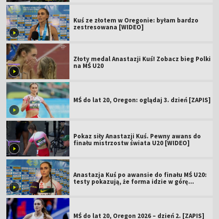
Kuś ze złotem w Oregonie: byłam bardzo
zestresowana [WIDEO]
Złoty medal Anastazji Kuś! Zobacz bieg Polki
na MŚ U20
MŚ do lat 20, Oregon: oglądaj 3. dzień [ZAPIS]
Pokaz siły Anastazji Kuś. Pewny awans do
finału mistrzostw świata U20 [WIDEO]
Anastazja Kuś po awansie do finału MŚ U20:
testy pokazują, że forma idzie w górę
[WIDEO]
MŚ do lat 20, Oregon 2026 – dzień 2. [ZAPIS]