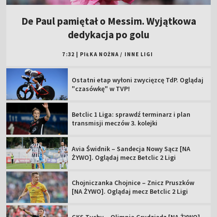
De Paul pamiętał o Messim. Wyjątkowa
dedykacja po golu
7:32
|
PIŁKA NOŻNA
/
INNE LIGI
Ostatni etap wyłoni zwycięzcę TdP. Oglądaj
"czasówkę" w TVP!
Betclic 1 Liga: sprawdź terminarz i plan
transmisji meczów 3. kolejki
Avia Świdnik – Sandecja Nowy Sącz [NA
ŻYWO]. Oglądaj mecz Betclic 2 Ligi
Chojniczanka Chojnice – Znicz Pruszków
[NA ŻYWO]. Oglądaj mecz Betclic 2 Ligi