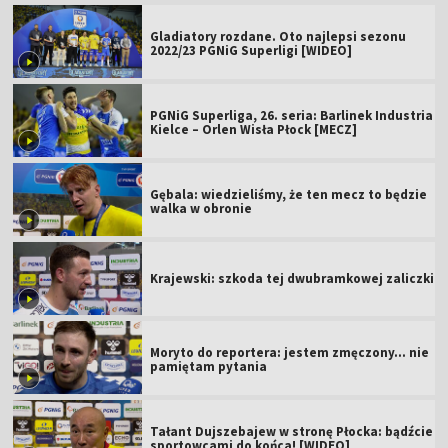
Gladiatory rozdane. Oto najlepsi sezonu
2022/23 PGNiG Superligi [WIDEO]
PGNiG Superliga, 26. seria: Barlinek Industria
Kielce – Orlen Wisła Płock [MECZ]
Gębala: wiedzieliśmy, że ten mecz to będzie
walka w obronie
Krajewski: szkoda tej dwubramkowej zaliczki
Moryto do reportera: jestem zmęczony... nie
pamiętam pytania
Tałant Dujszebajew w stronę Płocka: bądźcie
sportowcami do końca! [WIDEO]