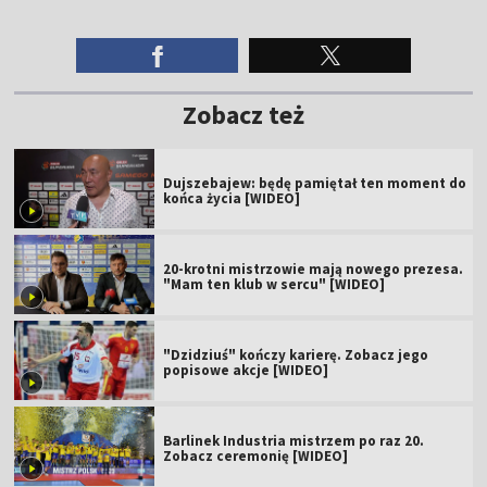
Zobacz też
Dujszebajew: będę pamiętał ten moment do
końca życia [WIDEO]
20-krotni mistrzowie mają nowego prezesa.
"Mam ten klub w sercu" [WIDEO]
"Dzidziuś" kończy karierę. Zobacz jego
popisowe akcje [WIDEO]
Barlinek Industria mistrzem po raz 20.
Zobacz ceremonię [WIDEO]