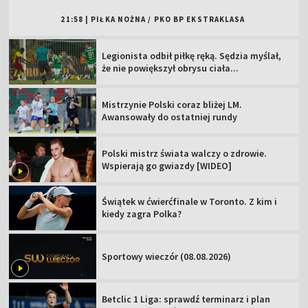
21:58
|
PIŁKA NOŻNA
/
PKO BP EKSTRAKLASA
Legionista odbił piłkę ręką. Sędzia myślał,
że nie powiększył obrysu ciała...
Mistrzynie Polski coraz bliżej LM.
Awansowały do ostatniej rundy
Polski mistrz świata walczy o zdrowie.
Wspierają go gwiazdy [WIDEO]
Świątek w ćwierćfinale w Toronto. Z kim i
kiedy zagra Polka?
Sportowy wieczór (08.08.2026)
Betclic 1 Liga: sprawdź terminarz i plan