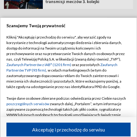
transmisji meczów 3. kolejki
Szanujemy Twoją prywatność
TVP
Kliknij "Akceptuję i przechodzę do serwisu", aby wyrazić zgody na
korzystanie z technologii automatycznego śledzenia i zbierania danych,
Abonament TVP
Regulamin TVP
dostęp do informacji na Twoim urządzeniu końcowym i ich
Polityka prywatności
Sklep TVP
przechowywanie oraz na przetwarzanie Twoich danych osobowych przez
nas, czyli Telewizję Polską S.A. w likwidacji (zwaną dalej również „TVP”),
Biuro Reklamy
Moje zgody
Zaufanych Partnerów z IAB* (1201 firm)
oraz pozostałych
Zaufanych
Partnerów TVP (93 firm)
, w celach marketingowych (w tym do
Oferta Handlowa
Biuro reklamy
zautomatyzowanego dopasowania reklam do Twoich zainteresowań i
mierzenia ich skuteczności) i pozostałych, które wskazujemy poniżej, a
Telegazeta ogłoszenia
Kontakt
także zgody na udostępnianie przez nas identyfikatora PPID do Google.
Emisja w TVP
Twoje dane osobowe zbierane podczas odwiedzania przez Ciebie naszych
Kanały
Rada Programowa
poszczególnych serwisów
zwanych dalej „Portalem”, w tym informacje
zapisywane za pomocą technologii takich jak: pliki cookie, sygnalizatory
Ogłoszenia przetargowe
WWW lub innych podobnych technologii umożliwiających świadczenie
©2026 Telewizja Polska Spółka Akcyjna w likwidacji
dopasowanych i bezpiecznych usług, personalizację treści oraz reklam,
Akademia Telewizyjna
udostępnianie funkcji mediów społecznościowych oraz analizowanie
Akceptuję i przechodzę do serwisu
Informacje o nadawcy
ruchu w Internecie.