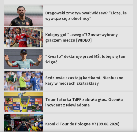
Drągowski zmotywował Widzew? "Liczę, że
wywiąże się z obietnicy"
Kolejny gol "Lewego"! Został wybrany
graczem meczu [WIDEO]
"Kwiato" deklaruje przed MŚ: lubię się tam
ścigać
Sędziowie szastają kartkami. Niesłuszne
kary w meczach Ekstraklasy
Triumfatorka TdFF zabrała głos. Oceniła
incydent z Niewiadomą
Kroniki Tour de Pologne #7 (09.08.2026)