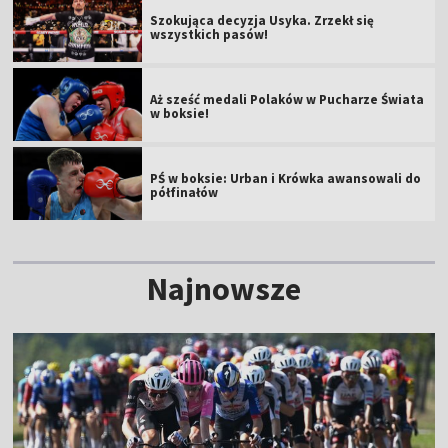
Szokująca decyzja Usyka. Zrzekł się
wszystkich pasów!
Aż sześć medali Polaków w Pucharze Świata
w boksie!
PŚ w boksie: Urban i Krówka awansowali do
półfinałów
Najnowsze