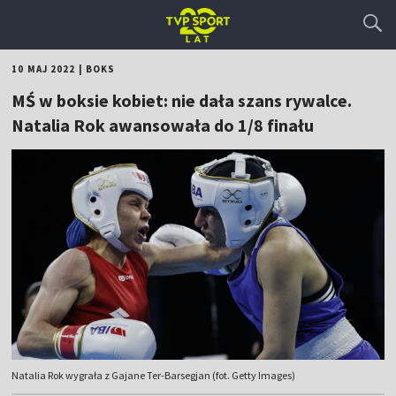
10 MAJ 2022
|
BOKS
MŚ w boksie kobiet: nie dała szans rywalce.
Natalia Rok awansowała do 1/8 finału
Natalia Rok wygrała z Gajane Ter-Barsegjan (fot. Getty Images)