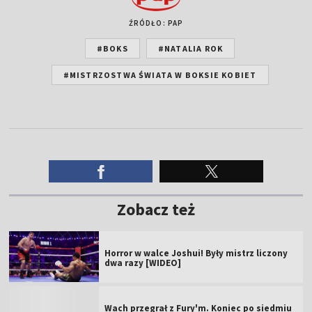
ŹRÓDŁO: PAP
#BOKS
#NATALIA ROK
#MISTRZOSTWA ŚWIATA W BOKSIE KOBIET
Zobacz też
Horror w walce Joshui! Były mistrz liczony
dwa razy [WIDEO]
Wach przegrał z Fury'm. Koniec po siedmiu