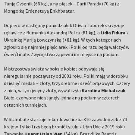
Tanją Ovsenik (66 kg), a na piątek – Darii Parady (70 kg) z
Mongołką Erdenetuyą Enkhbaatar.
Dopiero w następny poniedziałek Oliwia Toborek skrzyżuje
rękawice z Rumunką Alexandrą Petcu (81 kg), a
Lidia Fidura
z
Ukrainką Mariją Łowczynską (+81 kg). W tych kategoriach
zgłosiło się najmniej pięściarek i Polki od razu będą walczyć w
ćwierćfinale. Zwycięstwo zapewni im miejsce na podium.
Mistrzostwa świata w boksie kobiet odbywają się
nieregularnie począwszy od 2001 roku. Polki mają w dorobku
dziesięć medali – złoty, trzy srebrne i sześć brązowych. Cztery
z nich, w tym jedyny złoty, wywalczyła
Karolina Michalczuk
.
Biało-czerwone nie stanęły jednak na podium w czterech
ostatnich turniejach.
W Stambule startuje rekordowa liczba 310 zawodniczek z 73
krajów. Tylko trzy będą bronić tytułu z Ułan Ude z 2019 roku:
Tajwanka
Huang Hsiao Wen
(54 kg), Brazylijka Beatriz