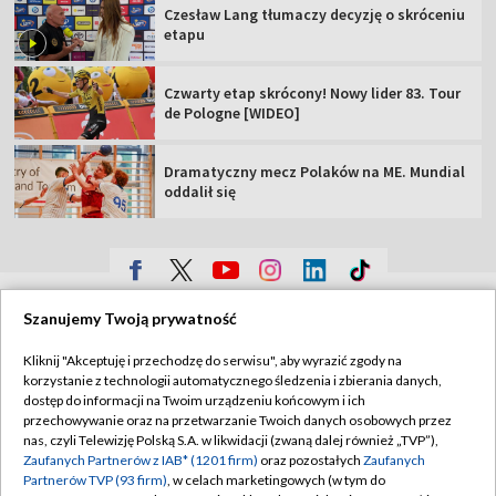
Czesław Lang tłumaczy decyzję o skróceniu
etapu
Czwarty etap skrócony! Nowy lider 83. Tour
de Pologne [WIDEO]
Dramatyczny mecz Polaków na ME. Mundial
oddalił się
TVP
Szanujemy Twoją prywatność
Abonament TVP
Regulamin TVP
Kliknij "Akceptuję i przechodzę do serwisu", aby wyrazić zgody na
Polityka prywatności
Sklep TVP
korzystanie z technologii automatycznego śledzenia i zbierania danych,
dostęp do informacji na Twoim urządzeniu końcowym i ich
Biuro Reklamy
Moje zgody
przechowywanie oraz na przetwarzanie Twoich danych osobowych przez
nas, czyli Telewizję Polską S.A. w likwidacji (zwaną dalej również „TVP”),
Oferta Handlowa
Biuro reklamy
Zaufanych Partnerów z IAB* (1201 firm)
oraz pozostałych
Zaufanych
Partnerów TVP (93 firm)
, w celach marketingowych (w tym do
Telegazeta ogłoszenia
Kontakt