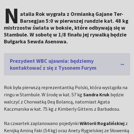
N
atalia Rok wygrała z Ormianką Gajane Ter-
Barsegjan 5:0 w pierwszej rundzie kat. 48 kg
mistrzostw świata w boksie, które odbywają się w
Stambule. W sobotę w 1/8 finału jej rywalką będzie
Bułgarka Sewda Asenowa.
Prezydent WBC ujawnia: będziemy
kontaktować z się z Tysonem Furym
Rok była pierwszą reprezentantką Polski, która wystąpiła na
ringu w Stambule. W środę w kat. 57 kg
Sandra Kruk
będzie
walczyć z Chorwatką Deą Bolancą, natomiast Agata
Kaczmarska w kat. 75 kg z Kimberly Gittens z Barbadosu.
Na czwartek zaplanowano pojedynki
Wiktorii Rogalińskiej
z
Kenijką Aminą Faki (54 kg) oraz Anety Rygielskiej ze Słowenką