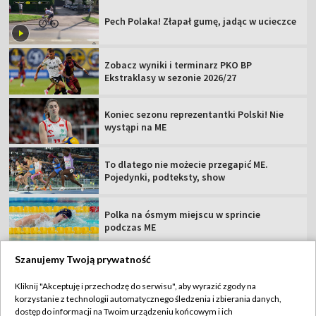
Pech Polaka! Złapał gumę, jadąc w ucieczce
Zobacz wyniki i terminarz PKO BP
Ekstraklasy w sezonie 2026/27
Koniec sezonu reprezentantki Polski! Nie
wystąpi na ME
To dlatego nie możecie przegapić ME.
Pojedynki, podteksty, show
Polka na ósmym miejscu w sprincie
podczas ME
Szanujemy Twoją prywatność
Kliknij "Akceptuję i przechodzę do serwisu", aby wyrazić zgody na
korzystanie z technologii automatycznego śledzenia i zbierania danych,
TVP
dostęp do informacji na Twoim urządzeniu końcowym i ich