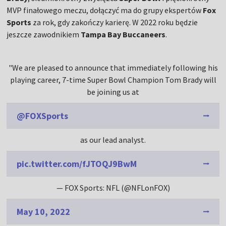
MVP finałowego meczu, dołączyć ma do grupy ekspertów
Fox
Sports
za rok, gdy zakończy karierę. W 2022 roku będzie
jeszcze zawodnikiem
Tampa Bay Buccaneers
.
"We are pleased to announce that immediately following his
playing career, 7-time Super Bowl Champion Tom Brady will
be joining us at
@FOXSports
as our lead analyst.
pic.twitter.com/fJTOQJ9BwM
— FOX Sports: NFL (@NFLonFOX)
May 10, 2022