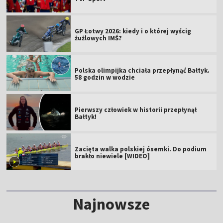
GP Łotwy 2026: kiedy i o której wyścig
żużlowych IMŚ?
Polska olimpijka chciała przepłynąć Bałtyk.
58 godzin w wodzie
Pierwszy człowiek w historii przepłynął
Bałtyk!
Zacięta walka polskiej ósemki. Do podium
brakło niewiele [WIDEO]
Najnowsze