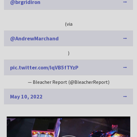
@brgridiron
(via
@AndrewMarchand
)
pic.twitter.com/IqVB5fTYzP
— Bleacher Report (@BleacherReport)
May 10, 2022