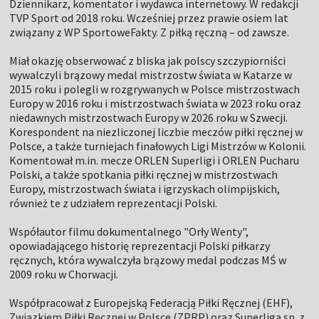
Dziennikarz, komentator i wydawca internetowy. W redakcji
TVP Sport od 2018 roku. Wcześniej przez prawie osiem lat
związany z WP SportoweFakty. Z piłką ręczną – od zawsze.
Miał okazję obserwować z bliska jak polscy szczypiorniści
wywalczyli brązowy medal mistrzostw świata w Katarze w
2015 roku i polegli w rozgrywanych w Polsce mistrzostwach
Europy w 2016 roku i mistrzostwach świata w 2023 roku oraz
niedawnych mistrzostwach Europy w 2026 roku w Szwecji.
Korespondent na niezliczonej liczbie meczów piłki ręcznej w
Polsce, a także turniejach finałowych Ligi Mistrzów w Kolonii.
Komentował m.in. mecze ORLEN Superligi i ORLEN Pucharu
Polski, a także spotkania piłki ręcznej w mistrzostwach
Europy, mistrzostwach świata i igrzyskach olimpijskich,
również te z udziałem reprezentacji Polski.
Współautor filmu dokumentalnego "Orły Wenty",
opowiadającego historię reprezentacji Polski piłkarzy
ręcznych, która wywalczyła brązowy medal podczas MŚ w
2009 roku w Chorwacji.
Współpracował z Europejską Federacją Piłki Ręcznej (EHF),
Związkiem Piłki Ręcznej w Polsce (ZPRP) oraz Superligą sp. z