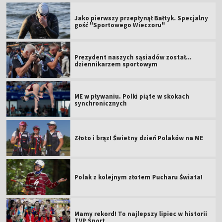
Jako pierwszy przepłynął Bałtyk. Specjalny
gość "Sportowego Wieczoru"
Prezydent naszych sąsiadów został...
dziennikarzem sportowym
ME w pływaniu. Polki piąte w skokach
synchronicznych
Złoto i brąz! Świetny dzień Polaków na ME
Polak z kolejnym złotem Pucharu Świata!
Mamy rekord! To najlepszy lipiec w historii
TVP Sport