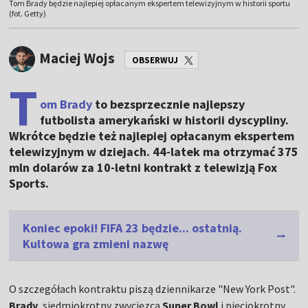
Tom Brady będzie najlepiej opłacanym ekspertem telewizyjnym w historii sportu
(fot. Getty)
Maciej Wojs
OBSERWUJ
T
om Brady
to bezsprzecznie najlepszy
futbolista amerykański w historii dyscypliny.
Wkrótce będzie też najlepiej opłacanym ekspertem
telewizyjnym w dziejach. 44-latek ma otrzymać 375
mln dolarów za 10-letni kontrakt z telewizją Fox
Sports.
Koniec epoki! FIFA 23 będzie... ostatnią.
Kultowa gra zmieni nazwę
O szczegółach kontraktu piszą dziennikarze "New York Post".
Brady
, siedmiokrotny zwycięzca
Super Bowl
i pięciokrotny