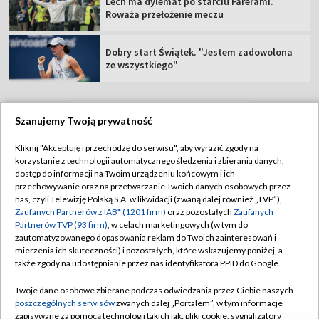
Lech ma dylemat po starciu Farerami.
Roważa przełożenie meczu
Dobry start Świątek. "Jestem zadowolona
ze wszystkiego"
Szanujemy Twoją prywatność
TVP
Kliknij "Akceptuję i przechodzę do serwisu", aby wyrazić zgody na
korzystanie z technologii automatycznego śledzenia i zbierania danych,
Abonament TVP
Regulamin TVP
dostęp do informacji na Twoim urządzeniu końcowym i ich
Polityka prywatności
Sklep TVP
przechowywanie oraz na przetwarzanie Twoich danych osobowych przez
nas, czyli Telewizję Polską S.A. w likwidacji (zwaną dalej również „TVP”),
Biuro Reklamy
Moje zgody
Zaufanych Partnerów z IAB* (1201 firm)
oraz pozostałych
Zaufanych
Partnerów TVP (93 firm)
, w celach marketingowych (w tym do
Oferta Handlowa
Biuro reklamy
zautomatyzowanego dopasowania reklam do Twoich zainteresowań i
mierzenia ich skuteczności) i pozostałych, które wskazujemy poniżej, a
Telegazeta ogłoszenia
Kontakt
także zgody na udostępnianie przez nas identyfikatora PPID do Google.
Emisja w TVP
Twoje dane osobowe zbierane podczas odwiedzania przez Ciebie naszych
Kanały
Rada Programowa
poszczególnych serwisów
zwanych dalej „Portalem”, w tym informacje
zapisywane za pomocą technologii takich jak: pliki cookie, sygnalizatory