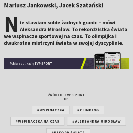
Mariusz Jankowski, Jacek Szatański
N
ie stawiam sobie żadnych granic – mówi
Aleksandra Mirosław. To rekordzistka świata
we wspinacze sportowej na czas. To olimpijka i
dwukrotna mistrzyni świata w swojej dyscyplinie.
Pobierz aplikację
TVP SPORT
ŹRÓDŁO: TVP SPORT
HD
#WSPINACZKA
#CLIMBING
#WSPINACZKA NA CZAS
#ALEKSANDRA MIROSŁAW
#REKORD ŚWIATA