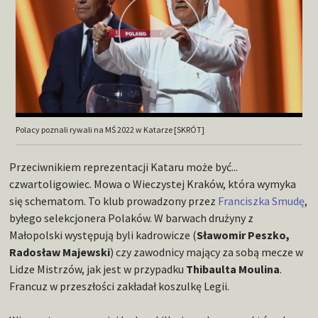
Polacy poznali rywali na MŚ 2022 w Katarze [SKRÓT]
Przeciwnikiem reprezentacji Kataru może być...
czwartoligowiec. Mowa o Wieczystej Kraków, która wymyka
się schematom. To klub prowadzony przez
Franciszka Smudę
,
byłego selekcjonera Polaków. W barwach drużyny z
Małopolski występują byli kadrowicze (
Sławomir Peszko,
Radosław Majewski
) czy zawodnicy mający za sobą mecze w
Lidze Mistrzów, jak jest w przypadku
Thibaulta Moulina
.
Francuz w przeszłości zakładał koszulkę Legii.