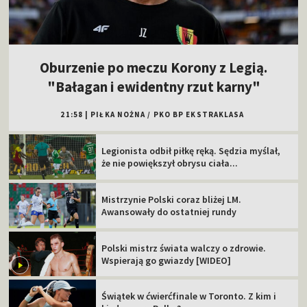
Oburzenie po meczu Korony z Legią.
"Bałagan i ewidentny rzut karny"
21:58
|
PIŁKA NOŻNA
/
PKO BP EKSTRAKLASA
Legionista odbił piłkę ręką. Sędzia myślał,
że nie powiększył obrysu ciała...
Mistrzynie Polski coraz bliżej LM.
Awansowały do ostatniej rundy
Polski mistrz świata walczy o zdrowie.
Wspierają go gwiazdy [WIDEO]
Świątek w ćwierćfinale w Toronto. Z kim i