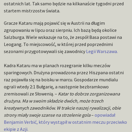
ostatnich lat. Tak samo będzie na kilkanaście tygodni przed
startem mistrzostw świata.
Gracze Kataru mają pojawić się w Austrii na długim
zgrupowaniu w lipcu oraz sierpniu. Ich bazą będą okolice
Salzburga. Wiele wskazuje na to, że zespół Basa postawi na
Leogang. To miejscowość, w której przed poprzednimi
sezonami przygotowywali się zawodnicy
Legii Warszawa.
Kadra Kataru ma w planach rozegranie kilku meczów
sparingowych. Drużyna prowadzona przez Hiszpana ostatni
raz pojawiła się na boisku w marcu. Gospodarze mundialu
ograli wtedy 2:1 Bułgarię, a następnie bezbramkowo
zremisowali ze Słowenią. –
Katar to dobrze zorganizowana
drużyna. Ma w swoim składzie dwóch, może trzech
kreatywnych zawodników. W trakcie naszej rywalizacji, obie
strony miały swoje szanse na strzelenie gola
–
opowiadał
Benjamin Verbić, który wystąpił w ostatnim meczu przeciwko
ekipie z Azji.