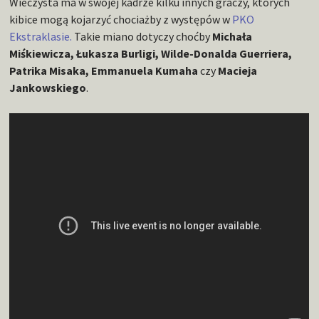
Wieczysta ma w swojej kadrze kilku innych graczy, których
kibice mogą kojarzyć chociażby z występów w
PKO
Ekstraklasie.
Takie miano dotyczy choćby
Michała
Miśkiewicza, Łukasza Burligi, Wilde-Donalda Guerriera,
Patrika Misaka, Emmanuela Kumaha
czy
Macieja
Jankowskiego
.