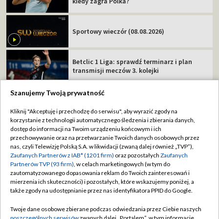
kiedy zagra Polka?
Sportowy wieczór (08.08.2026)
Betclic 1 Liga: sprawdź terminarz i plan
transmisji meczów 3. kolejki
Szanujemy Twoją prywatność
Kliknij "Akceptuję i przechodzę do serwisu", aby wyrazić zgody na
korzystanie z technologii automatycznego śledzenia i zbierania danych,
TVP
dostęp do informacji na Twoim urządzeniu końcowym i ich
Abonament TVP
Regulamin TVP
przechowywanie oraz na przetwarzanie Twoich danych osobowych przez
nas, czyli Telewizję Polską S.A. w likwidacji (zwaną dalej również „TVP”),
Polityka prywatności
Sklep TVP
Zaufanych Partnerów z IAB* (1201 firm)
oraz pozostałych
Zaufanych
Partnerów TVP (93 firm)
, w celach marketingowych (w tym do
Biuro Reklamy
Moje zgody
zautomatyzowanego dopasowania reklam do Twoich zainteresowań i
mierzenia ich skuteczności) i pozostałych, które wskazujemy poniżej, a
Oferta Handlowa
Biuro reklamy
także zgody na udostępnianie przez nas identyfikatora PPID do Google.
Telegazeta ogłoszenia
Kontakt
Twoje dane osobowe zbierane podczas odwiedzania przez Ciebie naszych
Emisja w TVP
poszczególnych serwisów
zwanych dalej „Portalem”, w tym informacje