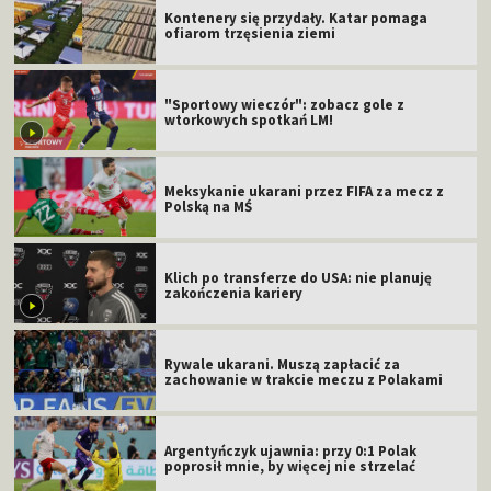
Kontenery się przydały. Katar pomaga
ofiarom trzęsienia ziemi
"Sportowy wieczór": zobacz gole z
wtorkowych spotkań LM!
Meksykanie ukarani przez FIFA za mecz z
Polską na MŚ
Klich po transferze do USA: nie planuję
zakończenia kariery
Rywale ukarani. Muszą zapłacić za
zachowanie w trakcie meczu z Polakami
Argentyńczyk ujawnia: przy 0:1 Polak
poprosił mnie, by więcej nie strzelać