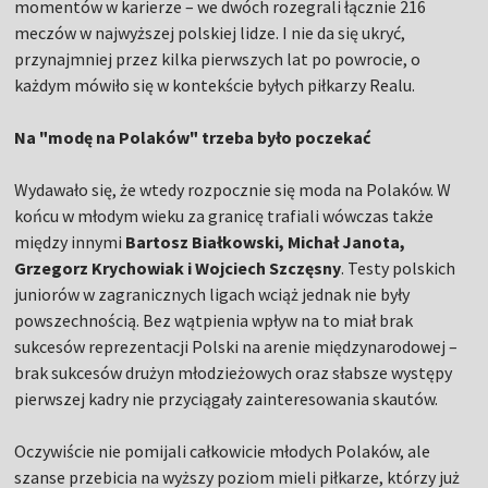
momentów w karierze – we dwóch rozegrali łącznie 216
meczów w najwyższej polskiej lidze. I nie da się ukryć,
przynajmniej przez kilka pierwszych lat po powrocie, o
każdym mówiło się w kontekście byłych piłkarzy Realu.
Na "modę na Polaków" trzeba było poczekać
Wydawało się, że wtedy rozpocznie się moda na Polaków. W
końcu w młodym wieku za granicę trafiali wówczas także
między innymi
Bartosz Białkowski, Michał Janota,
Grzegorz Krychowiak i Wojciech Szczęsny
. Testy polskich
juniorów w zagranicznych ligach wciąż jednak nie były
powszechnością. Bez wątpienia wpływ na to miał brak
sukcesów reprezentacji Polski na arenie międzynarodowej –
brak sukcesów drużyn młodzieżowych oraz słabsze występy
pierwszej kadry nie przyciągały zainteresowania skautów.
Oczywiście nie pomijali całkowicie młodych Polaków, ale
szanse przebicia na wyższy poziom mieli piłkarze, którzy już