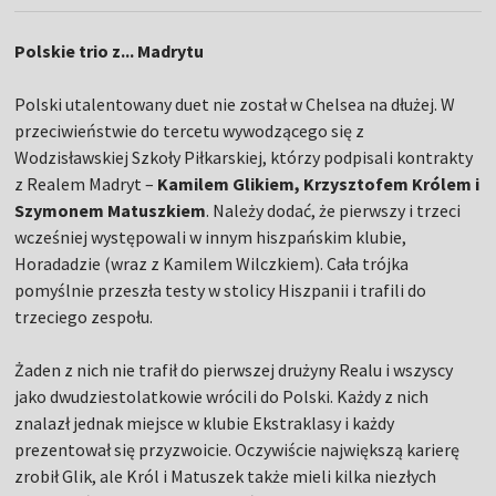
Polskie trio z... Madrytu
Polski utalentowany duet nie został w Chelsea na dłużej. W
przeciwieństwie do tercetu wywodzącego się z
Wodzisławskiej Szkoły Piłkarskiej, którzy podpisali kontrakty
z Realem Madryt –
Kamilem Glikiem, Krzysztofem Królem i
Szymonem Matuszkiem
. Należy dodać, że pierwszy i trzeci
wcześniej występowali w innym hiszpańskim klubie,
Horadadzie (wraz z Kamilem Wilczkiem). Cała trójka
pomyślnie przeszła testy w stolicy Hiszpanii i trafili do
trzeciego zespołu.
Żaden z nich nie trafił do pierwszej drużyny Realu i wszyscy
jako dwudziestolatkowie wrócili do Polski. Każdy z nich
znalazł jednak miejsce w klubie Ekstraklasy i każdy
prezentował się przyzwoicie. Oczywiście największą karierę
zrobił Glik, ale Król i Matuszek także mieli kilka niezłych