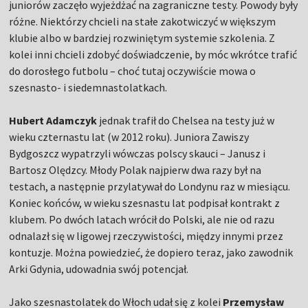
juniorów zaczęło wyjeżdżać na zagraniczne testy. Powody były
różne. Niektórzy chcieli na stałe zakotwiczyć w większym
klubie albo w bardziej rozwiniętym systemie szkolenia. Z
kolei inni chcieli zdobyć doświadczenie, by móc wkrótce trafić
do dorosłego futbolu – choć tutaj oczywiście mowa o
szesnasto- i siedemnastolatkach.
Hubert Adamczyk
jednak trafił do Chelsea na testy już w
wieku czternastu lat (w 2012 roku). Juniora Zawiszy
Bydgoszcz wypatrzyli wówczas polscy skauci – Janusz i
Bartosz Olędzcy. Młody Polak najpierw dwa razy był na
testach, a następnie przylatywał do Londynu raz w miesiącu.
Koniec końców, w wieku szesnastu lat podpisał kontrakt z
klubem. Po dwóch latach wrócił do Polski, ale nie od razu
odnalazł się w ligowej rzeczywistości, między innymi przez
kontuzje. Można powiedzieć, że dopiero teraz, jako zawodnik
Arki Gdynia, udowadnia swój potencjał.
Jako szesnastolatek do Włoch udał się z kolei
Przemysław