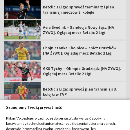
Betclic 1 Liga: sprawdź terminarz i plan
transmisji meczów 3. kolejki
Avia Świdnik – Sandecja Nowy Sącz [NA
ŻYWO]. Oglądaj mecz Betclic 2 Ligi
Chojniczanka Chojnice – Znicz Pruszków
[NA ŻYWO]. Oglądaj mecz Betclic 2 Ligi
GKS Tychy – Olimpia Grudziądz [NA ŻYWO].
Oglądaj mecz Betclic 2 Ligi
Betclic 2 Liga: sprawdź plan transmisji 3.
kolejki w TVP
Szanujemy Twoją prywatność
Kliknij "Akceptuję i przechodzę do serwisu", aby wyrazić zgody na
korzystanie z technologii automatycznego śledzenia i zbierania danych,
TVP
dostęp do informacji na Twoim urządzeniu końcowym i ich