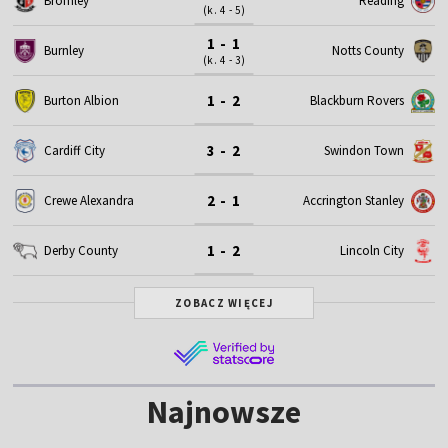
Bromley
Reading
(k. 4 - 5)
1 - 1
Burnley
Notts County
(k. 4 - 3)
1 - 2
Burton Albion
Blackburn Rovers
3 - 2
Cardiff City
Swindon Town
2 - 1
Crewe Alexandra
Accrington Stanley
1 - 2
Derby County
Lincoln City
ZOBACZ WIĘCEJ
Najnowsze