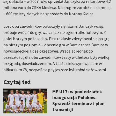
się opłaciło – w 2007 roku sprzedał Janczyka za rekordowe 4,2
miliona euro do CSKA Moskwa. Na drugim zarobił nieco mniej
– 600 tysięcy złotych na sprzedaży do Korony Kielce.
Losy obu zawodników potoczyły się różnie. Janczyk wciąż
próbuje wrócić do gry, walcząc z nałogiem alkoholowym. Z
kolei Korzym po latach w Ekstraklasie zdecydował się na grę
na niższym poziomie – obecnie gra w Barciczance Barcice w
nowosądeckiej lidze okręgowej. Wracając jednak do
przeszłości, dla obu zawodników testy w Chelsea były wielką
przygodą, doświadczeniem. A także ciekawym wpisem w
piłkarskim CV, oczywiście gdy jeszcze byli młodzieżowcami.
Czytaj też
ME U17: w poniedziałek
inauguracja Polaków.
Sprawdź terminarz i plan
transmisji