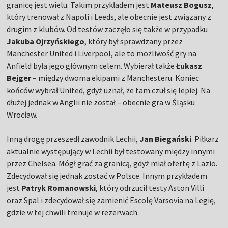
granicę jest wielu. Takim przykładem jest
Mateusz Bogusz
,
który trenował z Napoli i Leeds, ale obecnie jest związany z
drugim z klubów. Od testów zaczęło się także w przypadku
Jakuba Ojrzyńskiego
, który był sprawdzany przez
Manchester United i Liverpool, ale to możliwość gry na
Anfield była jego głównym celem. Wybierał także
Łukasz
Bejger
– między dwoma ekipami z Manchesteru. Koniec
końców wybrał United, gdyż uznał, że tam czuł się lepiej. Na
dłużej jednak w Anglii nie został – obecnie gra w Śląsku
Wrocław.
Inną drogę przeszedł zawodnik Lechii,
Jan Biegański
. Piłkarz
aktualnie występujący w Lechii był testowany między innymi
przez Chelsea. Mógł grać za granicą, gdyż miał ofertę z Lazio.
Zdecydował się jednak zostać w Polsce. Innym przykładem
jest
Patryk Romanowski
, który odrzucił testy Aston Villi
oraz Spal i zdecydował się zamienić Escolę Varsovia na Legię,
gdzie w tej chwili trenuje w rezerwach.