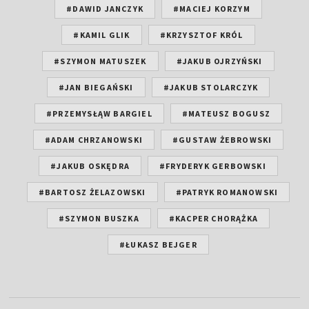
#DAWID JANCZYK
#MACIEJ KORZYM
#KAMIL GLIK
#KRZYSZTOF KRÓL
#SZYMON MATUSZEK
#JAKUB OJRZYŃSKI
#JAN BIEGAŃSKI
#JAKUB STOLARCZYK
#PRZEMYSŁĄW BARGIEL
#MATEUSZ BOGUSZ
#ADAM CHRZANOWSKI
#GUSTAW ŻEBROWSKI
#JAKUB OSKĘDRA
#FRYDERYK GERBOWSKI
#BARTOSZ ŻELAZOWSKI
#PATRYK ROMANOWSKI
#SZYMON BUSZKA
#KACPER CHORĄŻKA
#ŁUKASZ BEJGER