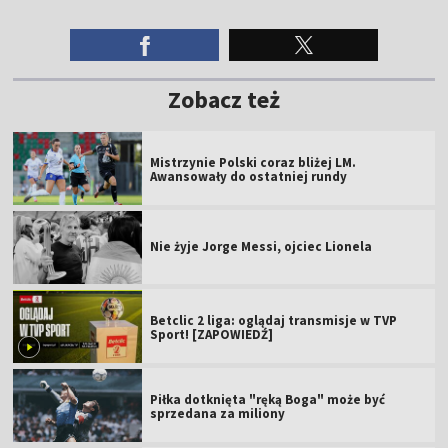
Zobacz też
Mistrzynie Polski coraz bliżej LM.
Awansowały do ostatniej rundy
Nie żyje Jorge Messi, ojciec Lionela
Betclic 2 liga: oglądaj transmisje w TVP
Sport! [ZAPOWIEDŹ]
Piłka dotknięta "ręką Boga" może być
sprzedana za miliony