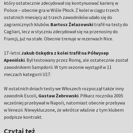
który ostatecznie zdecydował się kontynuować karierę w
Polsce – obecnie gra w Wiśle Płock. Z kolei w ciągu trzech
ostatnich miesięcy aż trzech zawodników udało się do
zagranicznych klubów.
Bartosz Żelazowski
trafił na testy do
Cagliari, lecz w styczniu zdecydował się na przenosiny do
Francji, już na stałe. Obecnie trenuje w rezerwach Nice.
17-letni
Jakub Oskędra z kolei trafił na Półwysep
Apeniński
. Był testowany przez Romę, ale ostatecznie został
zawodnikiem Sampdorii. W tym sezonie wystąpił w 11
meczach kategorii U17.
W ostatnich dniach testy we Włoszech rozpoczął także inny
zawodnik Escoli,
Gustaw Żebrowski
. Piłkarz rocznika 2005
wcześniej przebywał w Napoli, natomiast obecnie przebywa
w Venezii. Niewykluczone, że wkrótce właśnie z tym klubem
podpisze kontrakt.
Czytaj też