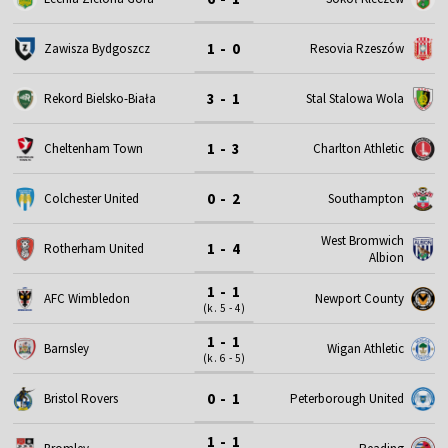
1 - 0
Zawisza Bydgoszcz
Resovia Rzeszów
3 - 1
Rekord Bielsko-Biała
Stal Stalowa Wola
1 - 3
Cheltenham Town
Charlton Athletic
0 - 2
Colchester United
Southampton
West Bromwich
1 - 4
Rotherham United
Albion
1 - 1
AFC Wimbledon
Newport County
(k. 5 - 4)
1 - 1
Barnsley
Wigan Athletic
(k. 6 - 5)
0 - 1
Bristol Rovers
Peterborough United
1 - 1