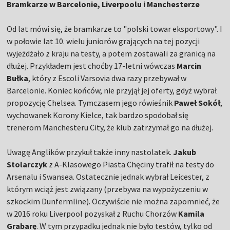
Bramkarze w Barcelonie, Liverpoolu i Manchesterze
Od lat mówi się, że bramkarze to "polski towar eksportowy". I
w połowie lat 10. wielu juniorów grających na tej pozycji
wyjeżdżało z kraju na testy, a potem zostawali za granicą na
dłużej. Przykładem jest choćby 17-letni wówczas
Marcin
Bułka
, który z Escoli Varsovia dwa razy przebywał w
Barcelonie. Koniec końców, nie przyjął jej oferty, gdyż wybrał
propozycję Chelsea. Tymczasem jego rówieśnik
Paweł Sokół
,
wychowanek Korony Kielce, tak bardzo spodobał się
trenerom Manchesteru City, że klub zatrzymał go na dłużej.
Uwagę Anglików przykuł także inny nastolatek.
Jakub
Stolarczyk
z A-Klasowego Piasta Chęciny trafił na testy do
Arsenalu i Swansea. Ostatecznie jednak wybrał Leicester, z
którym wciąż jest związany (przebywa na wypożyczeniu w
szkockim Dunfermline). Oczywiście nie można zapomnieć, że
w 2016 roku Liverpool pozyskał z Ruchu Chorzów
Kamila
Grabarę
. W tym przypadku jednak nie było testów, tylko od