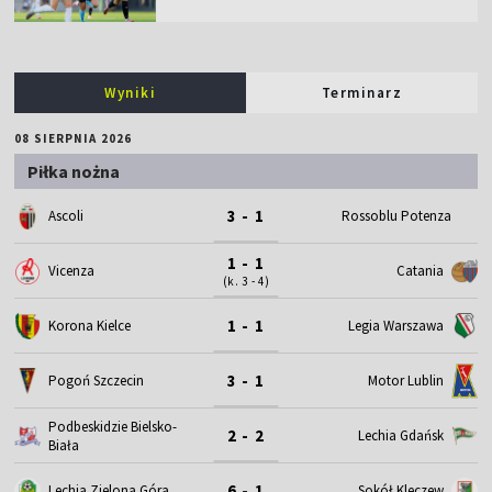
Wyniki
Terminarz
08 SIERPNIA 2026
Piłka nożna
3 - 1
Ascoli
Rossoblu Potenza
1 - 1
Vicenza
Catania
(k. 3 - 4)
1 - 1
Korona Kielce
Legia Warszawa
3 - 1
Motor Lublin
Pogoń Szczecin
Podbeskidzie Bielsko-
2 - 2
Lechia Gdańsk
Biała
6 - 1
Lechia Zielona Góra
Sokół Kleczew