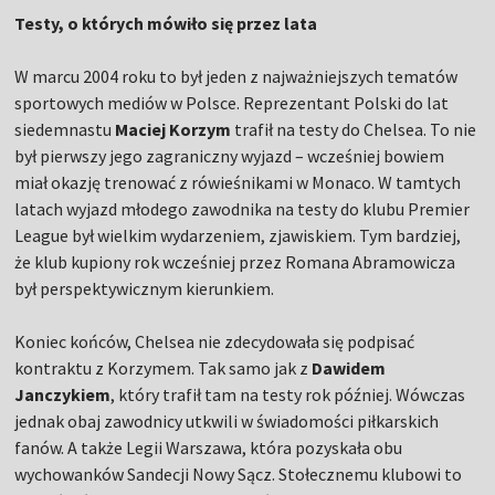
Testy, o których mówiło się przez lata
W marcu 2004 roku to był jeden z najważniejszych tematów
sportowych mediów w Polsce. Reprezentant Polski do lat
siedemnastu
Maciej Korzym
trafił na testy do Chelsea. To nie
był pierwszy jego zagraniczny wyjazd – wcześniej bowiem
miał okazję trenować z rówieśnikami w Monaco. W tamtych
latach wyjazd młodego zawodnika na testy do klubu Premier
League był wielkim wydarzeniem, zjawiskiem. Tym bardziej,
że klub kupiony rok wcześniej przez Romana Abramowicza
był perspektywicznym kierunkiem.
Koniec końców, Chelsea nie zdecydowała się podpisać
kontraktu z Korzymem. Tak samo jak z
Dawidem
Janczykiem
, który trafił tam na testy rok później. Wówczas
jednak obaj zawodnicy utkwili w świadomości piłkarskich
fanów. A także Legii Warszawa, która pozyskała obu
wychowanków Sandecji Nowy Sącz. Stołecznemu klubowi to