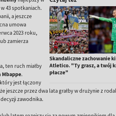
e w 43 spotkaniach.
nii, a jeszcze
becna umowa
rwca 2023 roku,
lub zamierza
Skandaliczne zachowanie k
Atletico. "Ty grasz, a twój k
a, ten ruch miałby
płacze"
a Mbappe
.
 który jest łączony
że jeszcze przez dwa lata grałby w drużynie z roda
decyzji zawodnika.
 klub latem rozejrzy się za nowym zmiennikiem dla