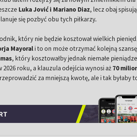
jeszcze
Luka Jović i Mariano Diaz
, lecz obaj spisują
anuje się pozbyć obu tych piłkarzy.
odnik, który nie będzie kosztował wielkich pienięd
rja Mayoral
i to on może otrzymać kolejną szansę
omas
, który kosztowałby jednak niemałe pieniądze
2026 roku, a klauzula odejścia wynosi aż
70 mili
przeprowadzić za mniejszą kwotę, ale i tak byłaby t
RT