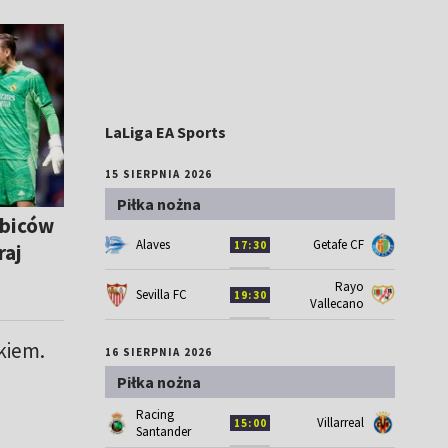
LaLiga EA Sports
15 SIERPNIA 2026
Piłka nożna
ibiców
Alaves
Getafe CF
17:30
raj
Rayo
Sevilla FC
19:30
Vallecano
kiem.
16 SIERPNIA 2026
Piłka nożna
Racing
Villarreal
15:00
Santander