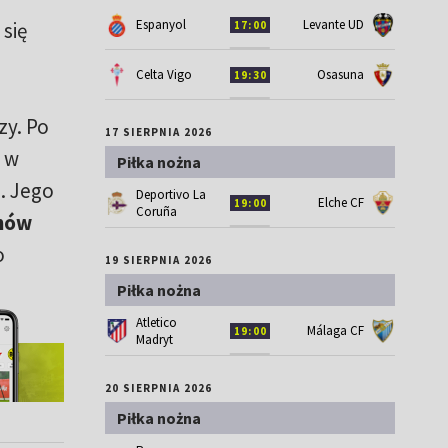
Espanyol
Levante UD
 się
17:00
Celta Vigo
Osasuna
19:30
zy. Po
17 SIERPNIA 2026
 w
Piłka nożna
. Jego
Deportivo La
Elche CF
19:00
Coruña
onów
o
19 SIERPNIA 2026
Piłka nożna
Atletico
Málaga CF
19:00
Madryt
20 SIERPNIA 2026
Piłka nożna