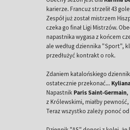
karierze. Francuz strzelił 43 gol
Zespół już został mistrzem Hiszpa
czeka go finał Ligi Mistrzów. O
napastnika wygasa z końcem cze
ale według dziennika "Sport", k
przedłużyć kontrakt o rok.
Zdaniem katalońskiego dziennik
ostatecznie przekonać...
Kylian
Napastnik
Paris Saint-Germain
,
z Królewskimi, miałby pewność, 
Teraz wszystko zależy ponoć od 
Dziennik "AS" donosi z kolei, że