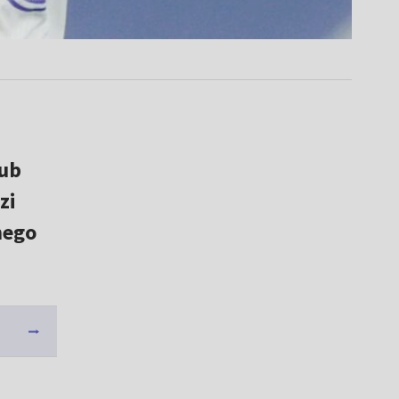
lub
zi
nego