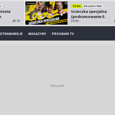
A
TRWA
KOLARSTWO
olonia
Ucieczka specjalna
h
(podsumowanie 5.
20:55
etapu TdP)
19:00
ETRANSMISJE
MAGAZYNY
PROGRAM TV