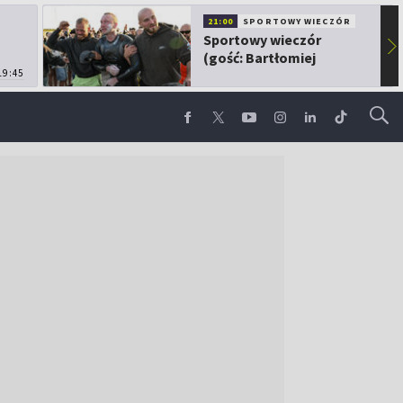
21:00
SPORTOWY WIECZÓR
Sportowy wieczór
▶
(gość: Bartłomiej
19:45
Kubkowski)