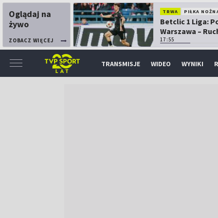
Oglądaj na
TRWA
PIŁKA NOŻN
Betclic 1 Liga: P
żywo
Warszawa – Ruc
Chorzów
17:55
ZOBACZ WIĘCEJ
TRANSMISJE
WIDEO
WYNIKI
R