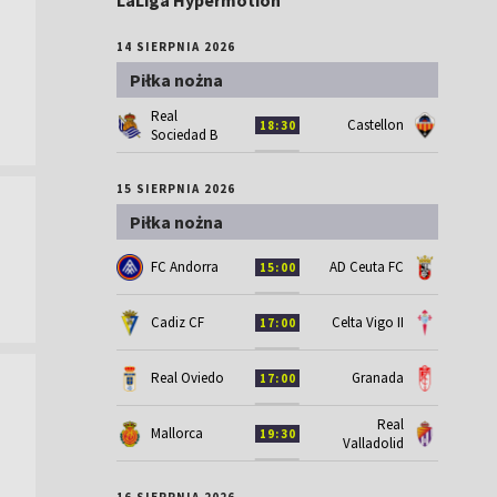
LaLiga Hypermotion
14 SIERPNIA 2026
Piłka nożna
Real
Castellon
18:30
Sociedad B
15 SIERPNIA 2026
Piłka nożna
FC Andorra
AD Ceuta FC
15:00
Cadiz CF
Celta Vigo II
17:00
Real Oviedo
Granada
17:00
Real
Mallorca
19:30
Valladolid