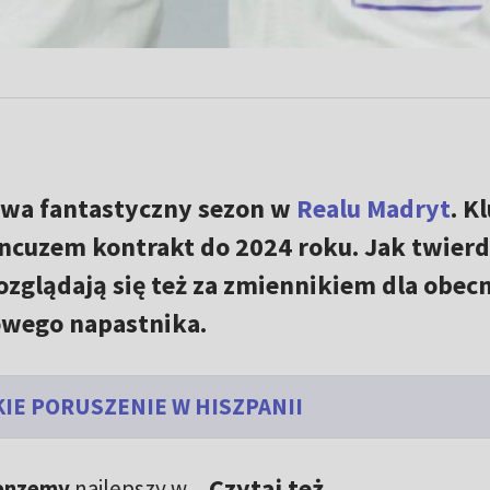
wa fantastyczny sezon w
Realu Madryt
. K
ancuzem kontrakt do 2024 roku. Jak twierd
ozglądają się też za zmiennikiem dla obec
nowego napastnika.
IE PORUSZENIE W HISZPANII
Czytaj też
enzemy
najlepszy w