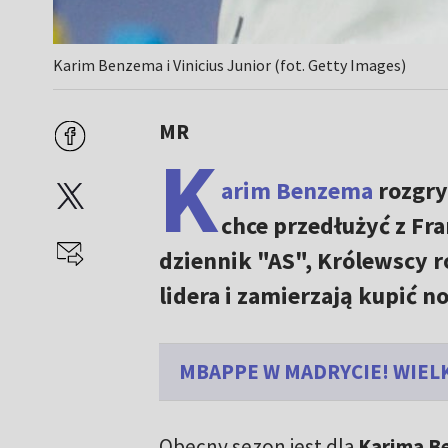
Karim Benzema i Vinicius Junior (fot. Getty Images)
MR
K
arim Benzema
rozgry
chce przedłużyć z Fr
dziennik "AS", Królewscy r
lidera i zamierzają kupić 
MBAPPE W MADRYCIE! WIELK
Obecny sezon jest dla
Karima B