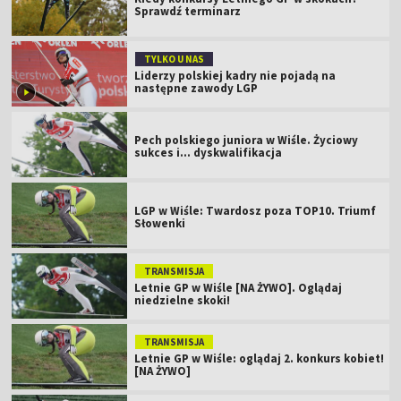
Sprawdź terminarz
TYLKO U NAS
Liderzy polskiej kadry nie pojadą na
następne zawody LGP
Pech polskiego juniora w Wiśle. Życiowy
sukces i... dyskwalifikacja
LGP w Wiśle: Twardosz poza TOP10. Triumf
Słowenki
TRANSMISJA
Letnie GP w Wiśle [NA ŻYWO]. Oglądaj
niedzielne skoki!
TRANSMISJA
Letnie GP w Wiśle: oglądaj 2. konkurs kobiet!
[NA ŻYWO]