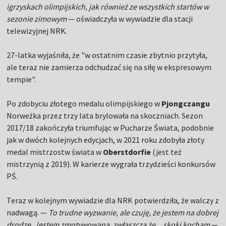
igrzyskach olimpijskich, jak również ze wszystkich startów w
sezonie zimowym
— oświadczyła w wywiadzie dla stacji
telewizyjnej NRK.
27-latka wyjaśniła, że "w ostatnim czasie zbytnio przytyła,
ale teraz nie zamierza odchudzać się na siłę w ekspresowym
tempie".
Po zdobyciu złotego medalu olimpijskiego w
Pjongczangu
Norweżka przez trzy lata brylowała na skoczniach. Sezon
2017/18 zakończyła triumfując w Pucharze Świata, podobnie
jak w dwóch kolejnych edycjach, w 2021 roku zdobyła złoty
medal mistrzostw świata w
Oberstdorfie
(jest też
mistrzynią z 2019). W karierze wygrała trzydzieści konkursów
PŚ.
Teraz w kolejnym wywiadzie dla NRK potwierdziła, że walczy z
nadwagą. —
To trudne wyzwanie, ale czuję, że jestem na dobrej
drodze. Jestem zmotywowana, zwłaszcza że... skoki kocham
—