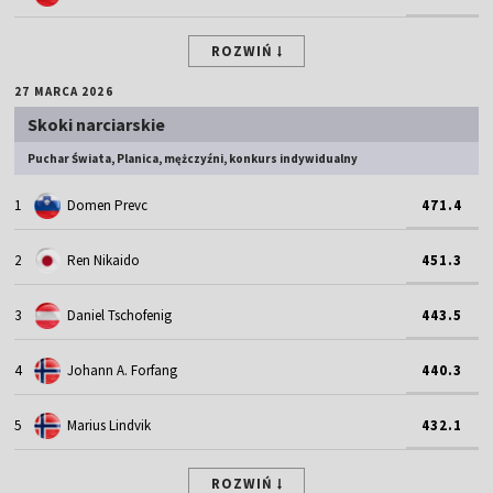
ROZWIŃ
27 MARCA 2026
Skoki narciarskie
Puchar Świata, Planica, mężczyźni, konkurs indywidualny
1
Domen Prevc
471.4
2
Ren Nikaido
451.3
3
Daniel Tschofenig
443.5
4
Johann A. Forfang
440.3
5
Marius Lindvik
432.1
ROZWIŃ