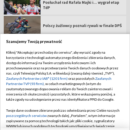
Posłuchał rad Rafała Majki i... wygrał etap
TdP
Polscy żużlowcy poznali rywali w finale DPŚ
Szanujemy Twoją prywatność
Kliknij "Akceptuję i przechodzę do serwisu", aby wyrazić zgody na
korzystanie z technologii automatycznego śledzenia i zbierania danych,
TVP
dostęp do informacji na Twoim urządzeniu końcowym i ich
Abonament TVP
Regulamin TVP
przechowywanie oraz na przetwarzanie Twoich danych osobowych przez
nas, czyli Telewizję Polską S.A. w likwidacji (zwaną dalej również „TVP”),
Polityka prywatności
Sklep TVP
Zaufanych Partnerów z IAB* (1201 firm)
oraz pozostałych
Zaufanych
Partnerów TVP (93 firm)
, w celach marketingowych (w tym do
Biuro Reklamy
Moje zgody
zautomatyzowanego dopasowania reklam do Twoich zainteresowań i
mierzenia ich skuteczności) i pozostałych, które wskazujemy poniżej, a
Oferta Handlowa
Biuro reklamy
także zgody na udostępnianie przez nas identyfikatora PPID do Google.
Telegazeta ogłoszenia
Kontakt
Twoje dane osobowe zbierane podczas odwiedzania przez Ciebie naszych
Emisja w TVP
poszczególnych serwisów
zwanych dalej „Portalem”, w tym informacje
zapisywane za pomocą technologii takich jak: pliki cookie, sygnalizatory
Kanały
Rada Programowa
WWW lub innych podobnych technologii umożliwiających świadczenie