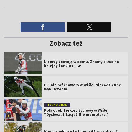
Zobacz też
Liderzy zostają w domu. Znamy skład na
kolejny konkurs LGP
FIS nie próżnowała w Wiśle. Niecodzienne
wykluczenia
TYLKO U NAS
Polak pobił rekord życiowy w Wiśle.
"Dyskwalifikacja? Nie mam złości"
Kiedy konkursy Letniego GP w skokach?