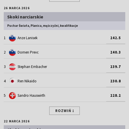
26 MARCA 2026
Skoki narciarskie
Puchar Świata, Planica, mężczyźni, kwalifikacje
1
Anze Lanisek
242.5
2
Domen Prevc
240.3
3
Stephan Embacher
239.7
4
Ren Nikaido
230.8
5
Sandro Hauswirth
228.2
ROZWIŃ
22 MARCA 2026