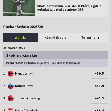
Skoki narciarskie w Wiśle. O której i gdzie
oglądać 2. dzień Letniego GP?
Puchar Świata 2025/26
Wyniki
Klasyfikacje
Terminarz
29 MARCA 2026
Skoki narciarskie
Puchar Świata, Planica, mężczyźni, konkurs indywidualny
1
Marius Lindvik
459.5
2
Domen Prevc
453.9
3
Johann A. Forfang
441.3
4
Daniel Tschofenig
438.4