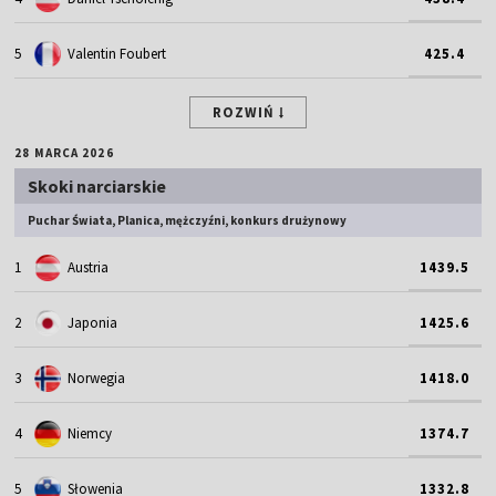
5
Valentin Foubert
425.4
ROZWIŃ
28 MARCA 2026
Skoki narciarskie
Puchar Świata, Planica, mężczyźni, konkurs drużynowy
1
Austria
1439.5
2
Japonia
1425.6
3
Norwegia
1418.0
4
Niemcy
1374.7
5
Słowenia
1332.8