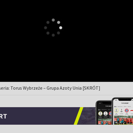
 seria: Torus Wybrzeże – Grupa Azoty Unia [SKRÓT]
RT