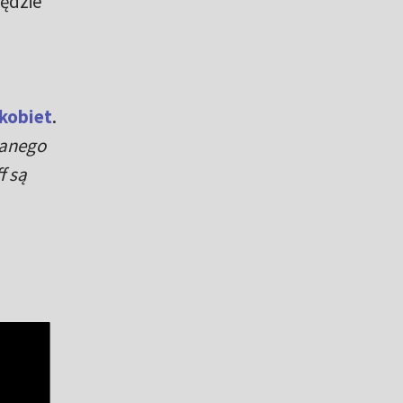
będzie
kobiet
.
wanego
f są