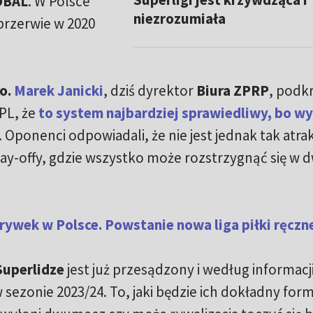
OBAL
. W Polsce
niezrozumiała
przerwie w 2020
o.
Marek Janicki
, dziś dyrektor
Biura ZPRP
, podkr
PL, że
to system najbardziej sprawiedliwy, bo 
. Oponenci odpowiadali, że nie jest jednak tak atra
lay-offy, gdzie wszystko może rozstrzygnąć się w 
rywek w Polsce. Powstanie nowa liga piłki ręczn
uperlidze
jest już przesądzony i według informacj
sezonie 2023/24. To, jaki będzie ich dokładny form