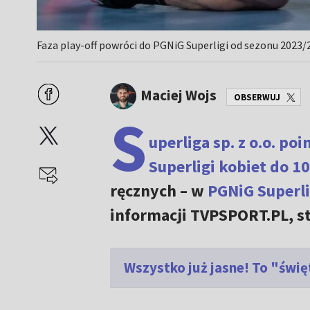
Faza play-off powróci do PGNiG Superligi od sezonu 2023/2
Maciej Wojs
OBSERWUJ
S
uperliga sp. z o.o. p
Superligi kobiet do 1
ręcznych – w
PGNiG Superl
informacji TVPSPORT.PL, st
Wszystko już jasne! To "świ