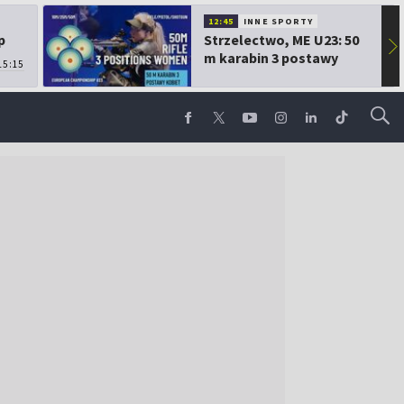
12:45
INNE SPORTY
p
Strzelectwo, ME U23: 50
▶
m karabin 3 postawy
15:15
kobiet