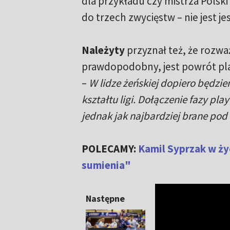
dla przykładu czy mistrza Polsk
do trzech zwycięstw – nie jest j
Należyty
przyznał też, że rozw
prawdopodobny, jest powrót pl
–
W lidze żeńskiej dopiero będzi
kształtu ligi. Dołączenie fazy pla
jednak jak najbardziej brane po
POLECAMY:
Kamil Syprzak w ży
sumienia"
Następne