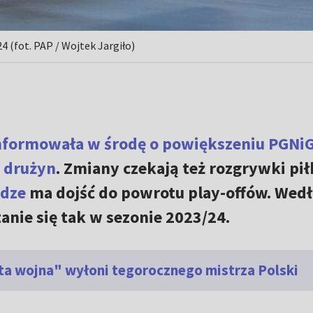
4 (fot. PAP / Wojtek Jargiło)
oinformowała w środę o powiększeniu PGNi
0 drużyn
. Zmiany czekają też rozgrywki pi
idze
ma dojść do powrotu play-offów. Wed
anie się tak w sezonie 2023/24.
ęta wojna" wyłoni tegorocznego mistrza Polski