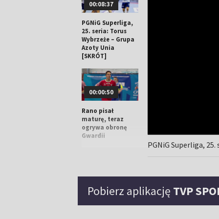
00:08:37
PGNiG Superliga,
25. seria: Torus
Wybrzeże – Grupa
Azoty Unia
[SKRÓT]
00:00:50
Rano pisał
maturę, teraz
ogrywa obronę
Gwardii
PGNiG Superliga, 25.
00:06:30
Pobierz aplikację
TVP SPO
PGNiG Superliga,
25. seria: Górnik
Zabrze – Gwardia
Opole [SKRÓT]