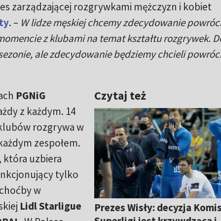
s zarządzającej rozgrywkami mężczyzn i kobiet
ty
. –
W lidze męskiej chcemy zdecydowanie powróc
omencie z klubami na temat kształtu rozgrywek. D
sezonie, ale zdecydowanie będziemy chcieli powróc
Czytaj też
kach
PGNiG
ażdy z każdym. 14
 klubów rozgrywa w
 każdym zespołem.
 która uzbiera
nkcjonujący tylko
ą choćby w
skiej
Lidl Starligue
Prezes Wisły: decyzja Komi
Superligi jest krzywdząca i