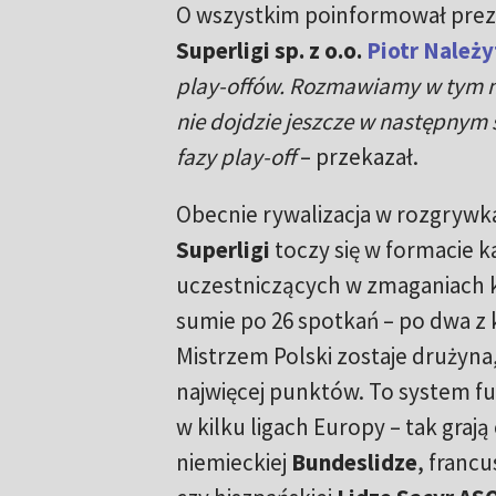
O wszystkim poinformował preze
Superligi sp. z o.o.
Piotr Należy
play-offów. Rozmawiamy w tym m
nie dojdzie jeszcze w następnym 
fazy play-off
– przekazał.
Obecnie rywalizacja w rozgryw
Superligi
toczy się w formacie k
uczestniczących w zmaganiach
sumie po 26 spotkań – po dwa z
Mistrzem Polski zostaje drużyna,
najwięcej punktów. To system fu
w kilku ligach Europy – tak graj
niemieckiej
Bundeslidze
, francu