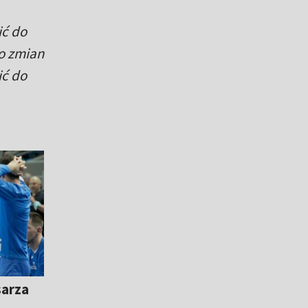
ić do
o zmian
ić do
sarza