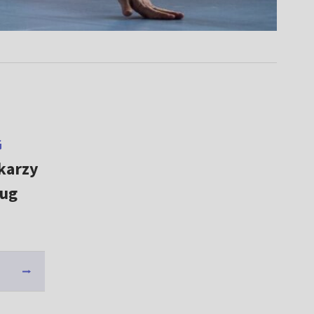
G
łkarzy
ług