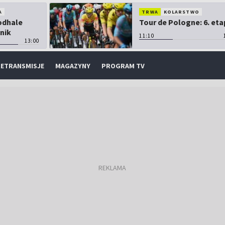
A
TRWA
KOLARSTWO
Podhale
Tour de Pologne: 6. eta
nik
11:10
13:00
ETRANSMISJE
MAGAZYNY
PROGRAM TV