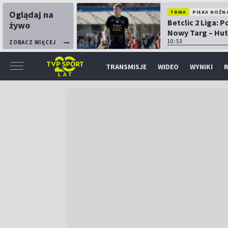
Oglądaj na
TRWA
PIŁKA NOŻN
Betclic 2 Liga: 
żywo
Nowy Targ – Hut
Kraków
10:53
ZOBACZ WIĘCEJ
TRANSMISJE
WIDEO
WYNIKI
R