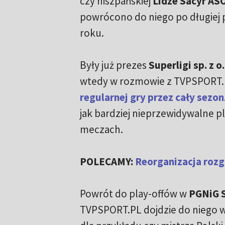
czy hiszpańskiej
Lidze Sacyr AS
powrócono do niego po długiej 
roku.
Były już prezes
Superligi sp. z o.
wtedy w rozmowie z TVPSPORT.
regularnej gry przez cały sezon
jak bardziej nieprzewidywalne p
meczach.
POLECAMY:
Reorganizacja rozg
Powrót do play-offów w
PGNiG S
TVPSPORT.PL dojdzie do niego w 