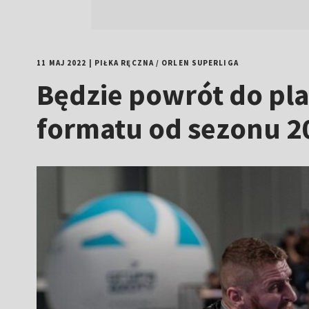
11 MAJ 2022
|
PIŁKA RĘCZNA
/
ORLEN SUPERLIGA
Będzie powrót do pl
formatu od sezonu 2