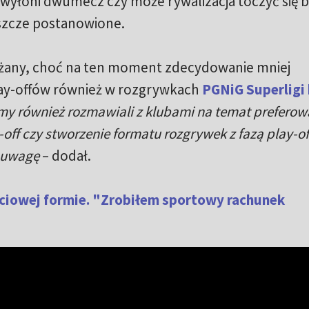
i wyłoni dwumecz czy może rywalizacja toczyć się 
eszcze postanowione.
ażany, choć na ten moment zdecydowanie mniej
ay-offów również w rozgrywkach
PGNiG Superligi 
emy również rozmawiali z klubami na temat prefero
y-off czy stworzenie formatu rozgrywek z fazą play-of
d uwagę
– dodał.
ciowej formie. "Zrobiłem sportowy rachunek