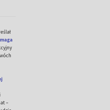
eślał
wymaga
kcyjny
dwóch
ej
i
at –