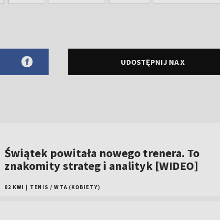
UDOSTĘPNIJ NA X
Świątek powitała nowego trenera. To
znakomity strateg i analityk [WIDEO]
02 KWI
|
TENIS
/
WTA (KOBIETY)