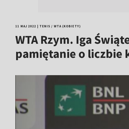
11 MAJ 2022
|
TENIS
/
WTA (KOBIETY)
WTA Rzym. Iga Świąte
pamiętanie o liczbie