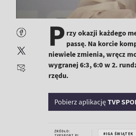
P
rzy okazji każdego m
passę. Na korcie komp
niewiele zmienia, wręcz mo
wygranej 6:3, 6:0 w 2. rund
rzędu.
Pobierz aplikację
TVP SPO
ŹRÓDŁO:
#IGA ŚWIĄTEK
TVPSPORT.PL