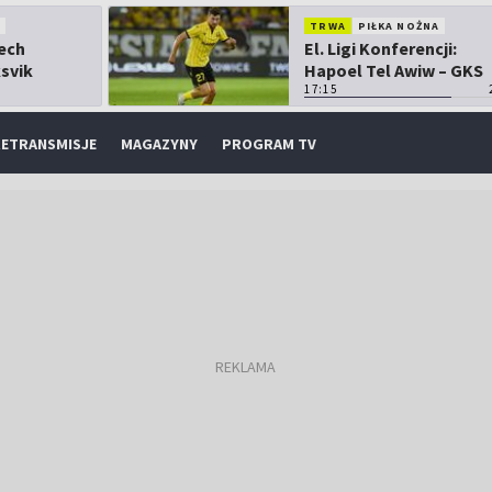
TRWA
PIŁKA NOŻNA
Lech
El. Ligi Konferencji:
ksvik
Hapoel Tel Awiw – GKS
Katowice
17:15
ETRANSMISJE
MAGAZYNY
PROGRAM TV