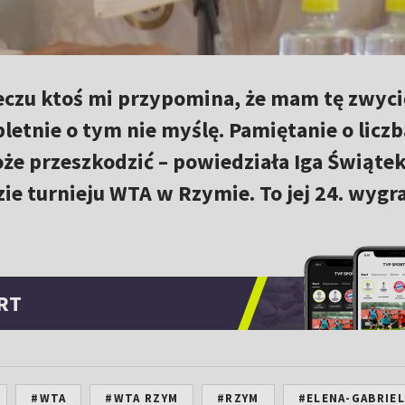
eczu ktoś mi przypomina, że mam tę zwyc
letnie o tym nie myślę. Pamiętanie o licz
że przeszkodzić – powiedziała Iga Świąte
zie turnieju WTA w Rzymie. To jej 24. wygr
RT
#WTA
#WTA RZYM
#RZYM
#ELENA-GABRIEL