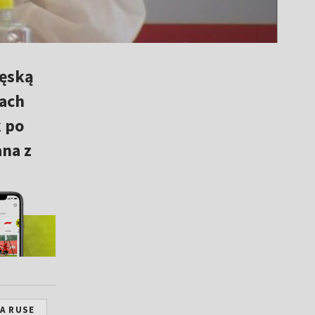
ięską
bach
k po
ana z
A RUSE