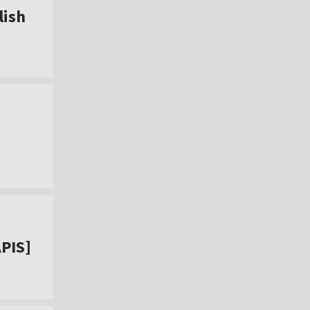
lish
APIS]