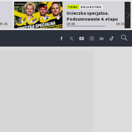
TRWA
KOLARSTWO
Ucieczka specjalna.
▶
Podsumowanie 4. etapu
20:25
TdP
19:00
19:35