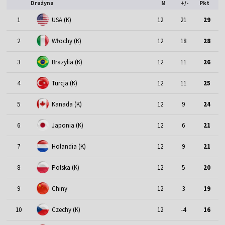
Drużyna
M
+/-
Pkt
1
USA (K)
12
21
29
2
Włochy (K)
12
18
28
3
Brazylia (K)
12
11
26
4
Turcja (K)
12
11
25
5
Kanada (K)
12
9
24
6
Japonia (K)
12
6
21
7
Holandia (K)
12
9
21
8
Polska (K)
12
5
20
9
Chiny
12
3
19
10
Czechy (K)
12
-4
16