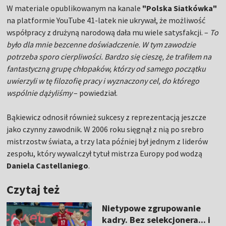
W materiale opublikowanym na kanale
"Polska Siatkówka"
na platformie YouTube 41-latek nie ukrywał, że możliwość
współpracy z drużyną narodową dała mu wiele satysfakcji. –
To
było dla mnie bezcenne doświadczenie. W tym zawodzie
potrzeba sporo cierpliwości. Bardzo się cieszę, że trafiłem na
fantastyczną grupę chłopaków, którzy od samego początku
uwierzyli w tę filozofię pracy i wyznaczony cel, do którego
wspólnie dążyliśmy
– powiedział.
Bąkiewicz odnosił również sukcesy z reprezentacją jeszcze
jako czynny zawodnik. W 2006 roku sięgnął z nią po srebro
mistrzostw świata, a trzy lata później był jednym z liderów
zespołu, który wywalczył tytuł mistrza Europy pod wodzą
Daniela Castellaniego
.
Czytaj też
Nietypowe zgrupowanie
kadry. Bez selekcjonera... i