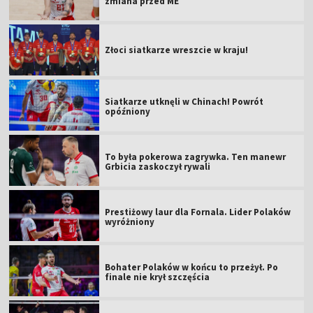
zmiana przed ME
Złoci siatkarze wreszcie w kraju!
Siatkarze utknęli w Chinach! Powrót
opóźniony
To była pokerowa zagrywka. Ten manewr
Grbicia zaskoczył rywali
Prestiżowy laur dla Fornala. Lider Polaków
wyróżniony
Bohater Polaków w końcu to przeżył. Po
finale nie krył szczęścia