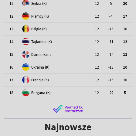
11
Serbia (K)
12
5
20
12
Niemcy (K)
12
-4
17
13
Belgia (K)
12
-15
10
14
Tajlandia (K)
12
-11
12
15
Dominikana
12
-14
11
16
Ukraina (K)
12
-13
10
17
Francja (K)
12
-15
10
18
Bułgaria (K)
12
-22
5
Najnowsze