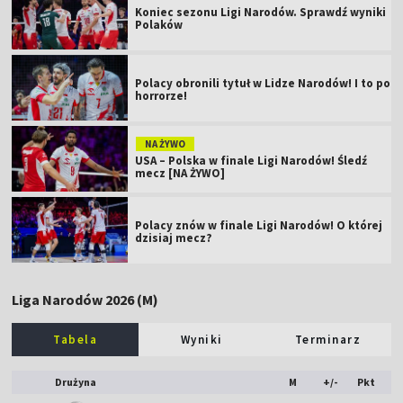
Koniec sezonu Ligi Narodów. Sprawdź wyniki
Polaków
Polacy obronili tytuł w Lidze Narodów! I to po
horrorze!
NA ŻYWO
USA – Polska w finale Ligi Narodów! Śledź
mecz [NA ŻYWO]
Polacy znów w finale Ligi Narodów! O której
dzisiaj mecz?
Liga Narodów 2026 (M)
Tabela
Wyniki
Terminarz
Drużyna
M
+/-
Pkt