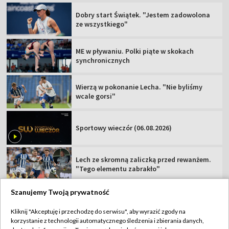
Dobry start Świątek. "Jestem zadowolona
ze wszystkiego"
ME w pływaniu. Polki piąte w skokach
synchronicznych
Wierzą w pokonanie Lecha. "Nie byliśmy
wcale gorsi"
Sportowy wieczór (06.08.2026)
Lech ze skromną zaliczką przed rewanżem.
"Tego elementu zabrakło"
Szanujemy Twoją prywatność
Kliknij "Akceptuję i przechodzę do serwisu", aby wyrazić zgody na
korzystanie z technologii automatycznego śledzenia i zbierania danych,
TVP