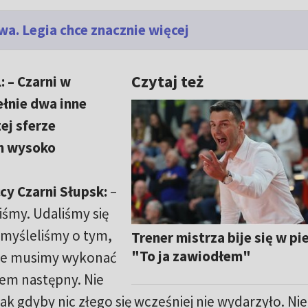
wa. Legia chce znacznie więcej
Czytaj też
 – Czarni w
ełnie dwa inne
ej sferze
h wysoko
ccy Czarni Słupsk:
–
iśmy. Udaliśmy się
 myśleliśmy o tym,
Trener mistrza bije się w pie
"To ja zawiodłem"
, że musimy wykonać
tem następny. Nie
jak gdyby nic złego się wcześniej nie wydarzyło. Nie