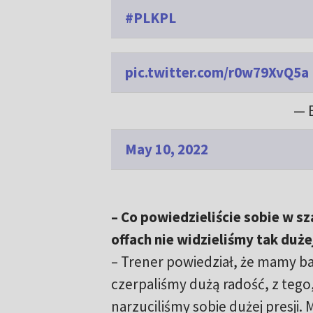
#PLKPL
pic.twitter.com/r0w79XvQ5a
— 
May 10, 2022
– Co powiedzieliście sobie w s
offach nie widzieliśmy tak duże
– Trener powiedział, że mamy ba
czerpaliśmy dużą radość, z tego
narzuciliśmy sobie dużej presji.