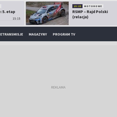
O
15:25
MOTOROWE
 5. etap
RSMP – Rajd Polski
(relacja)
15:15
ETRANSMISJE
MAGAZYNY
PROGRAM TV