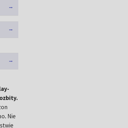
lay-
ozbity.
zon
o. Nie
ęstwie