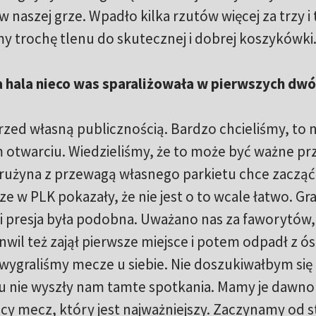
 naszej grze. Wpadło kilka rzutów więcej za trzy i 
my trochę tlenu do skutecznej i dobrej koszykówki
na hala nieco was sparaliżowała w pierwszych dw
 przed własną publicznością. Bardzo chcieliśmy, to 
otwarciu. Wiedzieliśmy, że to może być ważne pr
rużyna z przewagą własnego parkietu chce zacząć
w PLK pokazały, że nie jest o to wcale łatwo. Gr
i presja była podobna. Uważano nas za faworytów,
Anwil też zajął pierwsze miejsce i potem odpadł z 
 wygraliśmy mecze u siebie. Nie doszukiwałbym się
tu nie wyszły nam tamte spotkania. Mamy je dawno
ący mecz, który jest najważniejszy. Zaczynamy od 