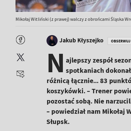
Mikołaj Witliński (z prawej) walczy z obrońcami Śląska Wr
Jakub Kłyszejko
OBSERWUJ
N
ajlepszy zespół sezo
spotkaniach dokonał
różnicą łącznie... 83 punktó
koszykówki. – Trener powi
pozostać sobą. Nie narzuci
– powiedział nam Mikołaj W
Słupsk.