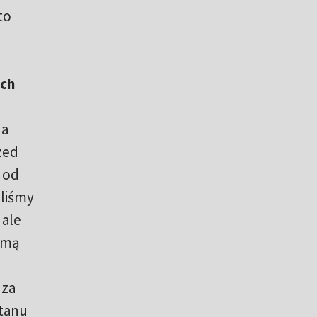
to
.
óch
na
zed
 od
aliśmy
 ale
ósmą
 za
stanu