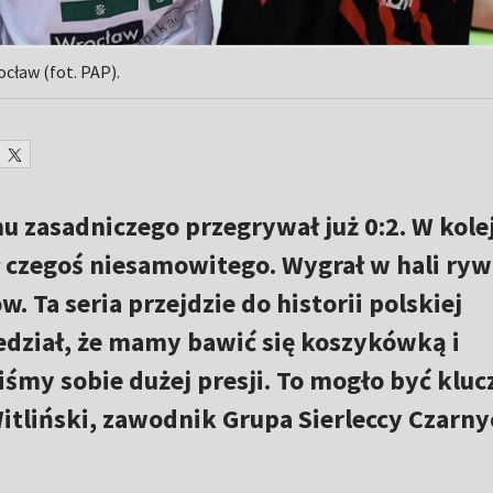
ocław (fot. PAP).
nu zasadniczego przegrywał już 0:2. W kol
 czegoś niesamowitego. Wygrał w hali ryw
w. Ta seria przejdzie do historii polskiej
edział, że mamy bawić się koszykówką i
liśmy sobie dużej presji. To mogło być klu
itliński, zawodnik Grupa Sierleccy Czarny