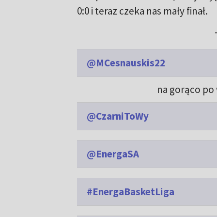
0:0 i teraz czeka nas mały finał.
@MCesnauskis22
na gorąco p
@CzarniToWy
@EnergaSA
#EnergaBasketLiga