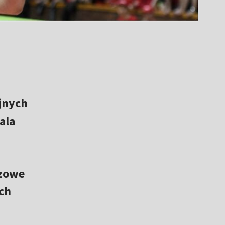
ejnych
ala
czowe
ch