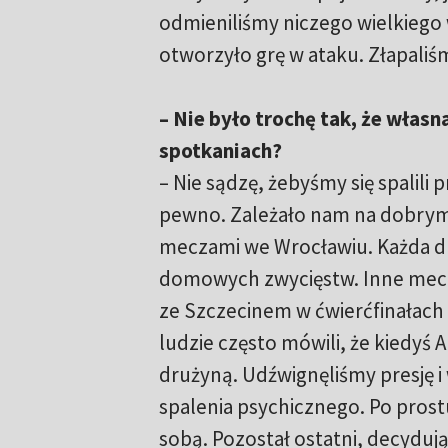
odmieniliśmy niczego wielkiego w
otworzyło grę w ataku. Złapaliś
– Nie było trochę tak, że włas
spotkaniach?
– Nie sądzę, żebyśmy się spalili
pewno. Zależało nam na dobrym 
meczami we Wrocławiu. Każda d
domowych zwycięstw. Inne mecze 
ze Szczecinem w ćwierćfinałach 
ludzie często mówili, że kiedyś 
drużyną. Udźwignęliśmy presję i
spalenia psychicznego. Po pros
sobą. Pozostał ostatni, decyduj