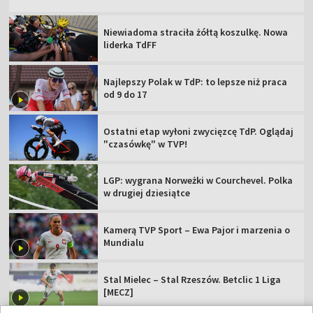
Niewiadoma straciła żółtą koszulkę. Nowa
liderka TdFF
Najlepszy Polak w TdP: to lepsze niż praca
od 9 do 17
Ostatni etap wyłoni zwycięzcę TdP. Oglądaj
"czasówkę" w TVP!
LGP: wygrana Norweżki w Courchevel. Polka
w drugiej dziesiątce
Kamerą TVP Sport – Ewa Pajor i marzenia o
Mundialu
Stal Mielec – Stal Rzeszów. Betclic 1 Liga
[MECZ]