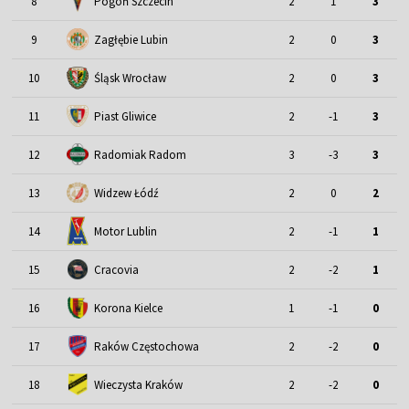
8
Pogoń Szczecin
2
1
3
9
Zagłębie Lubin
2
0
3
Śląsk Wrocław
10
2
0
3
11
Piast Gliwice
2
-1
3
12
Radomiak Radom
3
-3
3
13
Widzew Łódź
2
0
2
Motor Lublin
14
2
-1
1
15
Cracovia
2
-2
1
16
Korona Kielce
1
-1
0
17
Raków Częstochowa
2
-2
0
18
Wieczysta Kraków
2
-2
0