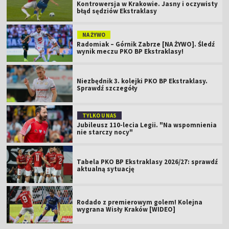
Kontrowersja w Krakowie. Jasny i oczywisty
błąd sędziów Ekstraklasy
NA ŻYWO
Radomiak – Górnik Zabrze [NA ŻYWO]. Śledź
wynik meczu PKO BP Ekstraklasy!
Niezbędnik 3. kolejki PKO BP Ekstraklasy.
Sprawdź szczegóły
TYLKO U NAS
Jubileusz 110-lecia Legii. "Na wspomnienia
nie starczy nocy"
Tabela PKO BP Ekstraklasy 2026/27: sprawdź
aktualną sytuację
Rodado z premierowym golem! Kolejna
wygrana Wisły Kraków [WIDEO]