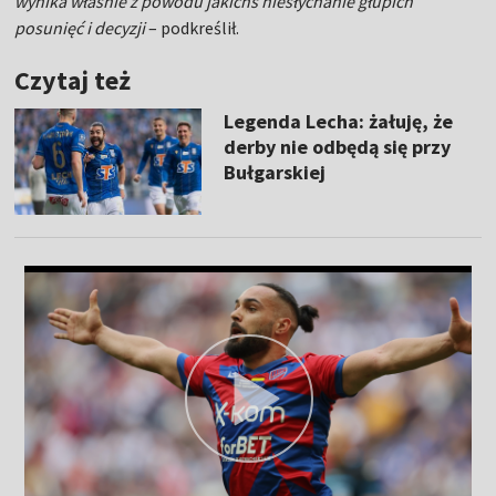
wynika właśnie z powodu jakichś niesłychanie głupich
posunięć i decyzji
– podkreślił.
Czytaj też
Legenda Lecha: żałuję, że
derby nie odbędą się przy
Bułgarskiej