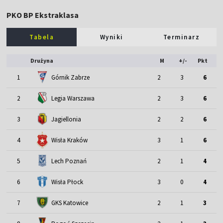
PKO BP Ekstraklasa
Tabela
Wyniki
Terminarz
Drużyna
M
+/-
Pkt
1
Górnik Zabrze
2
3
6
2
Legia Warszawa
2
3
6
3
Jagiellonia
2
2
6
4
Wisła Kraków
3
1
6
5
Lech Poznań
2
1
4
6
Wisła Płock
3
0
4
7
GKS Katowice
2
1
3