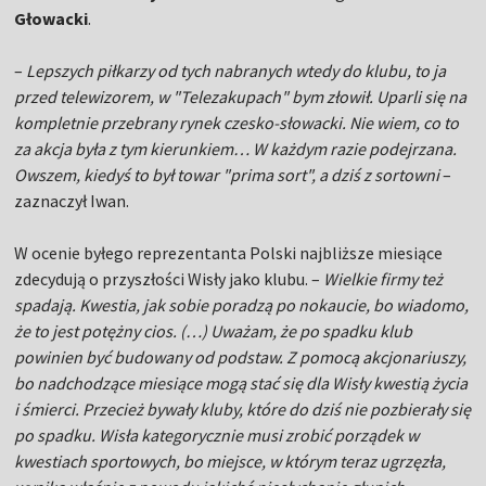
Głowacki
.
–
Lepszych piłkarzy od tych nabranych wtedy do klubu, to ja
przed telewizorem, w "Telezakupach" bym złowił. Uparli się na
kompletnie przebrany rynek czesko-słowacki. Nie wiem, co to
za akcja była z tym kierunkiem… W każdym razie podejrzana.
Owszem, kiedyś to był towar "prima sort", a dziś z sortowni
–
zaznaczył Iwan.
W ocenie byłego reprezentanta Polski najbliższe miesiące
zdecydują o przyszłości Wisły jako klubu. –
Wielkie firmy też
spadają. Kwestia, jak sobie poradzą po nokaucie, bo wiadomo,
że to jest potężny cios. (…) Uważam, że po spadku klub
powinien być budowany od podstaw. Z pomocą akcjonariuszy,
bo nadchodzące miesiące mogą stać się dla Wisły kwestią życia
i śmierci. Przecież bywały kluby, które do dziś nie pozbierały się
po spadku. Wisła kategorycznie musi zrobić porządek w
kwestiach sportowych, bo miejsce, w którym teraz ugrzęzła,