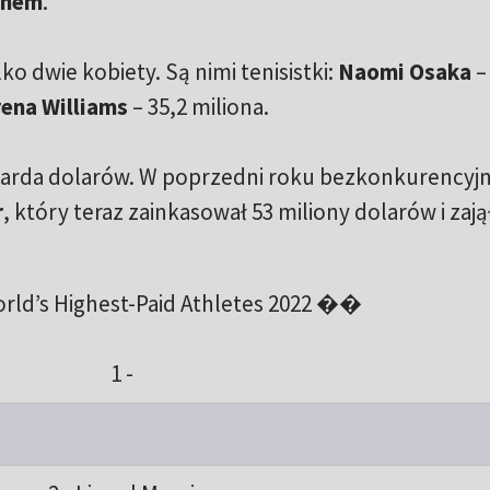
onem
.
lko dwie kobiety. Są nimi tenisistki:
Naomi Osaka
– 
ena Williams
– 35,2 miliona.
iliarda dolarów. W poprzedni roku bezkonkurencyj
r
, który teraz zainkasował 53 miliony dolarów i zajął
ld’s Highest-Paid Athletes 2022 ��
1 -