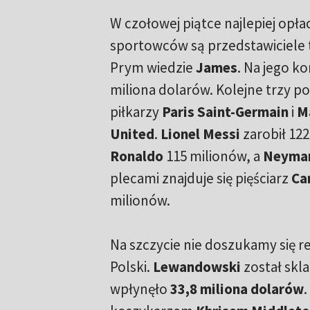
W czołowej piątce najlepiej opł
sportowców są przedstawiciele 
Prym wiedzie
James
. Na jego k
miliona dolarów. Kolejne trzy p
piłkarzy
Paris Saint-Germain
i
M
United
.
Lionel Messi
zarobił 122
Ronaldo
115 milionów, a
Neyma
plecami znajduje się pięściarz
Ca
milionów.
Na szczycie nie doszukamy się 
Polski.
Lewandowski
został skla
wpłynęło
33,8 miliona dolarów
.