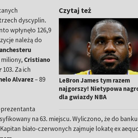
Czytaj też
acanych
trzech dyscyplin.
onto wpłynęło 126,9
ozycje należą do
anchesteru
 miliony,
Cristiano
r
103. Za ich
nelo Alvarez
– 89
LeBron James tym razem
najgorszy! Nietypowa nagr
dla gwiazdy NBA
reprezentanta
syfikowany na 63. miejscu. Wyliczono, że do banku
 Kapitan biało-czerwonych zajmuje lokatę ex aequo