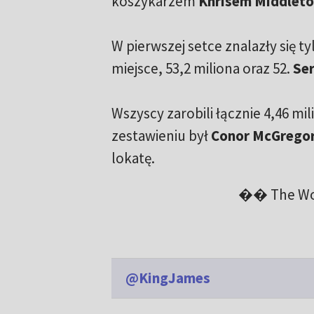
koszykarzem
Khrisem Middlet
W pierwszej setce znalazły się ty
miejsce, 53,2 miliona oraz 52.
Ser
Wszyscy zarobili łącznie 4,46 m
zestawieniu był
Conor McGrego
lokatę.
�� The Wor
@KingJames