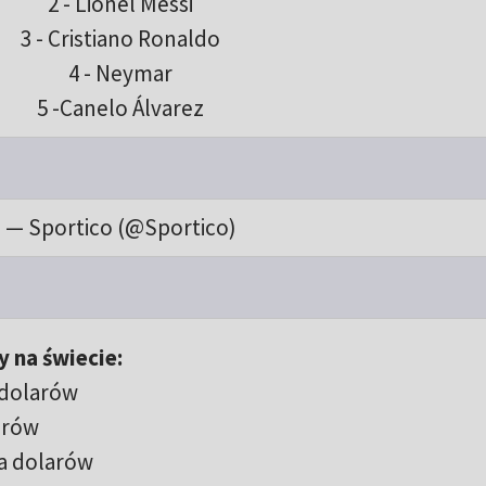
2 - Lionel Messi
3 - Cristiano Ronaldo
4 - Neymar
5 -Canelo Álvarez
— Sportico (@Sportico)
y na świecie:
 dolarów
larów
na dolarów