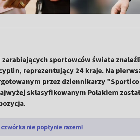
j zarabiających sportowców świata znaleźli
cyplin, reprezentujący 24 kraje. Na pierw
ygotowanym przez dziennikarzy "Sportico"
ajwyżej sklasyfikowanym Polakiem zosta
pozycja.
czwórka nie popłynie razem!