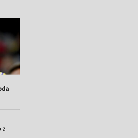
oda
 z