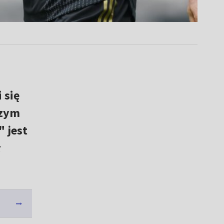
 się
szym
 jest
ł