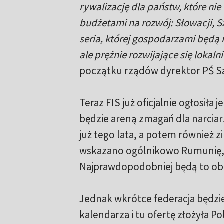
rywalizację dla państw, które nie
budżetami na rozwój: Słowacji, Sz
seria, której gospodarzami będą 
ale prężnie rozwijające się lokaln
początku rządów dyrektor PŚ Sa
Teraz FIS już oficjalnie ogłosił
będzie areną zmagań dla narciarz
już tego lata, a potem również z
wskazano ogólnikowo Rumunię, W
Najprawdopodobniej będą to obiek
Jednak wkrótce federacja będzi
kalendarza i tu ofertę złożyła P