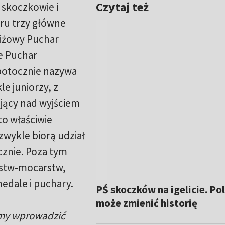
Czytaj też
skoczkowie i
oru trzy główne
tiżowy Puchar
e Puchar
 potocznie nazywa
le juniorzy, z
jący nad wyjściem
to właściwie
zwykle biorą udział
icznie. Poza tym
ństw-mocarstw,
edale i puchary.
PŚ skoczków na igelicie. Po
może zmienić historię
cemy wprowadzić