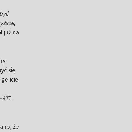
 być
yższe,
 już na
phy
yć się
gelicie
-K70.
nano, że