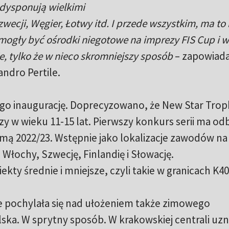
 dysponują wielkimi
wecji, Węgier, Łotwy itd. I przede wszystkim, ma to
mogły być ośrodki niegotowe na imprezy FIS Cup i w
ie, tylko że w nieco skromniejszy sposób
– zapowiadał
ndro Pertile.
a jego inaugurację. Doprecyzowano, że New Star Tro
y w wieku 11-15 lat. Pierwszy konkurs serii ma odb
imą 2022/23. Wstępnie jako lokalizacje zawodów na i
łochy, Szwecję, Finlandię i Słowację.
ty średnie i mniejsze, czyli takie w granicach K40
e pochylała się nad ułożeniem także zimowego
olska. W sprytny sposób. W krakowskiej centrali uz