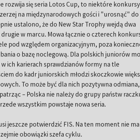
e rozwija się seria Lotos Cup, to niektóre konkursy
zerzej na międzynarodowych gości i "urosnąć" do 
pnie ustalono, że do New Star Trophy wejdą dwa
a drugie w marcu. Mowa łącznie o czterech konkur
wiele pod względem organizacyjnym, poza konieczn
adbania o bazę noclegową. Dla polskich juniorów m
w ich karierach sprawdzianów formy na tle
ściem do kadr juniorskich młodzi skoczkowie więk
jowych. To może być dla nich pozytywna odmiana
 patrząc – Polska nie należy do grupy państw racz
 przede wszystkim powstaje nowa seria.
si jeszcze potwierdzić FIS. Na ten moment nie ma
rzejmie obowiązki szefa cyklu.