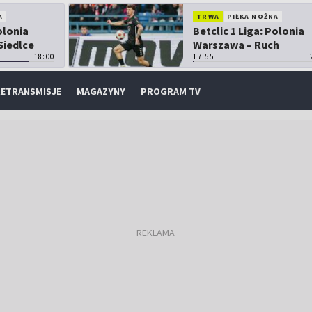
A
TRWA
PIŁKA NOŻNA
olonia
Betclic 1 Liga: Polonia
Siedlce
Warszawa – Ruch
18:00
Chorzów
17:55
ETRANSMISJE
MAGAZYNY
PROGRAM TV