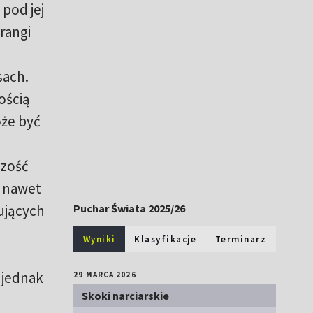
 pod jej
rangi
sach.
ością
oże być
szość
, nawet
kujących
Puchar Świata 2025/26
Wyniki
Klasyfikacje
Terminarz
 jednak
29 MARCA 2026
Skoki narciarskie