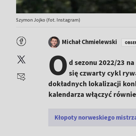
Szymon Jojko (fot. Instagram)
Michał Chmielewski
OBSE
O
d sezonu 2022/23 na
się czwarty cykl rywa
dokładnych lokalizacji kon
kalendarza włączyć również
Kłopoty norweskiego mistrza