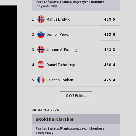
Puchar Świata, Planica, mężczyźni, konkurs
indywidualny
1
Marius Lindvik
459.5
2
Domen Prevc
453.9
3
Johann A. Forfang
441.3
4
Daniel Tschofenig
438.4
5
Valentin Foubert
425.4
ROZWIŃ
28 MARCA 2026
Skoki narciarskie
Puchar Świata, Planica, mężczyźni, konkurs
drużynowy