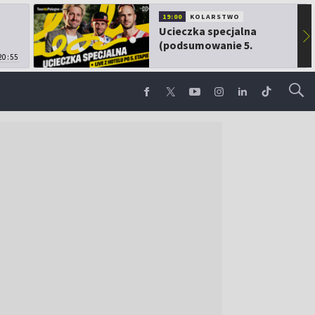
19:00
KOLARSTWO
Ucieczka specjalna
▶
(podsumowanie 5.
20:55
etapu TdP)