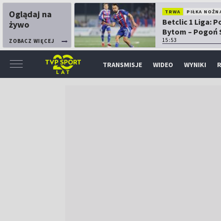
Oglądaj na
TRWA
PIŁKA NOŻN
Betclic 1 Liga: P
żywo
Bytom – Pogoń 
15:53
ZOBACZ WIĘCEJ
TRANSMISJE
WIDEO
WYNIKI
R