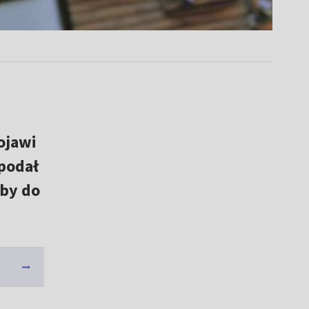
ojawi
 podał
aby do