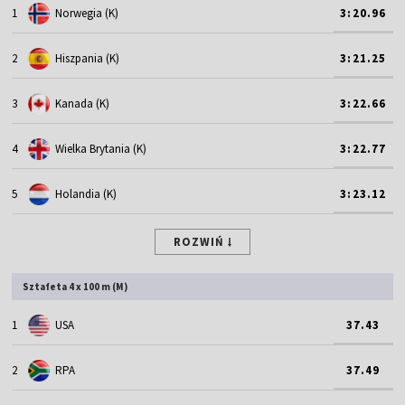
1
Norwegia (K)
3:20.96
2
Hiszpania (K)
3:21.25
3
Kanada (K)
3:22.66
4
Wielka Brytania (K)
3:22.77
5
Holandia (K)
3:23.12
ROZWIŃ
Sztafeta 4 x 100 m (M)
1
USA
37.43
2
RPA
37.49