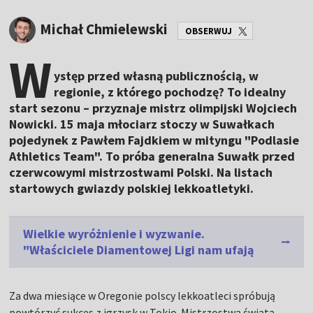
Michał Chmielewski
OBSERWUJ
W
ystęp przed własną publicznością, w
regionie, z którego pochodzę? To idealny
start sezonu – przyznaje mistrz olimpijski Wojciech
Nowicki. 15 maja młociarz stoczy w Suwałkach
pojedynek z Pawłem Fajdkiem w mityngu "Podlasie
Athletics Team". To próba generalna Suwałk przed
czerwcowymi mistrzostwami Polski. Na listach
startowych gwiazdy polskiej lekkoatletyki.
Wielkie wyróżnienie i wyzwanie.
"Właściciele Diamentowej Ligi nam ufają
Za dwa miesiące w Oregonie polscy lekkoatleci spróbują
powtórzyć sukces z igrzysk w Tokio. Mistrzostwa świata,