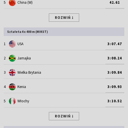
5
China (W)
42.61
ROZWIŃ
Sztafeta 4 x 400 m (MIKST)
1
USA
3:07.47
2
Jamajka
3:08.24
3
Wielka Brytania
3:09.84
4
Kenia
3:09.93
5
Włochy
3:10.52
ROZWIŃ