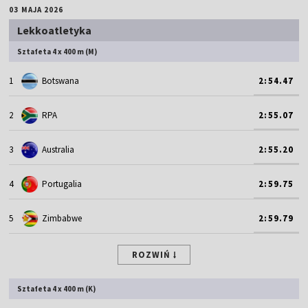
03 MAJA 2026
Lekkoatletyka
Sztafeta 4 x 400 m (M)
1
Botswana
2:54.47
2
RPA
2:55.07
3
Australia
2:55.20
4
Portugalia
2:59.75
5
Zimbabwe
2:59.79
ROZWIŃ
Sztafeta 4 x 400 m (K)