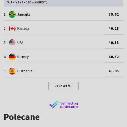
Sztafeta 4 x 100 m (MIKST)
1
Jamajka
39.62
2
Kanada
40.23
3
USA
40.33
4
Niemcy
40.52
5
Hiszpania
41.05
ROZWIŃ
Polecane