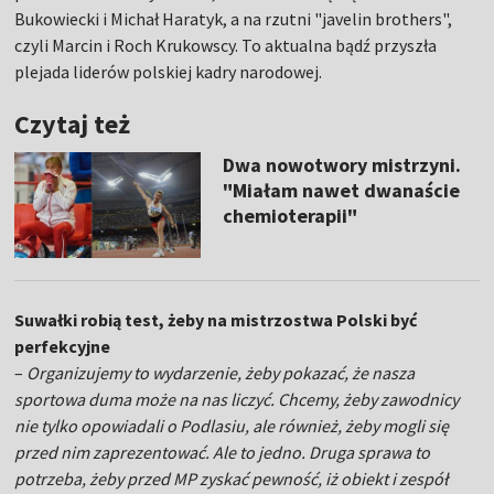
Bukowiecki i Michał Haratyk, a na rzutni "javelin brothers",
czyli Marcin i Roch Krukowscy. To aktualna bądź przyszła
plejada liderów polskiej kadry narodowej.
Czytaj też
Dwa nowotwory mistrzyni.
"Miałam nawet dwanaście
chemioterapii"
Suwałki robią test, żeby na mistrzostwa Polski być
perfekcyjne
–
Organizujemy to wydarzenie, żeby pokazać, że nasza
sportowa duma może na nas liczyć. Chcemy, żeby zawodnicy
nie tylko opowiadali o Podlasiu, ale również, żeby mogli się
przed nim zaprezentować. Ale to jedno. Druga sprawa to
potrzeba, żeby przed MP zyskać pewność, iż obiekt i zespół