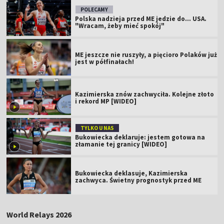
POLECAMY
Polska nadzieja przed ME jedzie do... USA.
"Wracam, żeby mieć spokój"
ME jeszcze nie ruszyły, a pięcioro Polaków już
jest w półfinałach!
Kazimierska znów zachwyciła. Kolejne złoto
i rekord MP [WIDEO]
TYLKO U NAS
Bukowiecka deklaruje: jestem gotowa na
złamanie tej granicy [WIDEO]
Bukowiecka deklasuje, Kazimierska
zachwyca. Świetny prognostyk przed ME
World Relays 2026