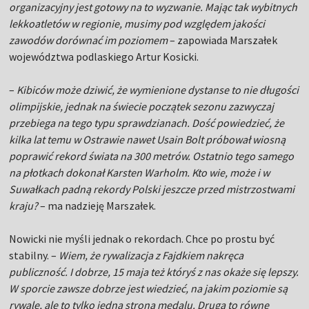
organizacyjny jest gotowy na to wyzwanie. Mając tak wybitnych
lekkoatletów w regionie, musimy pod względem jakości
zawodów dorównać im poziomem
– zapowiada Marszałek
województwa podlaskiego Artur Kosicki.
–
Kibiców może dziwić, że wymienione dystanse to nie długości
olimpijskie, jednak na świecie początek sezonu zazwyczaj
przebiega na tego typu sprawdzianach. Dość powiedzieć, że
kilka lat temu w Ostrawie nawet Usain Bolt próbował wiosną
poprawić rekord świata na 300 metrów. Ostatnio tego samego
na płotkach dokonał Karsten Warholm. Kto wie, może i w
Suwałkach padną rekordy Polski jeszcze przed mistrzostwami
kraju?
– ma nadzieję Marszałek.
Nowicki nie myśli jednak o rekordach. Chce po prostu być
stabilny. –
Wiem, że rywalizacja z Fajdkiem nakręca
publiczność. I dobrze, 15 maja też któryś z nas okaże się lepszy.
W sporcie zawsze dobrze jest wiedzieć, na jakim poziomie są
rywale, ale to tylko jedna strona medalu. Druga to równe