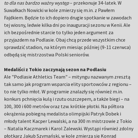
to dla nas bardzo ważny występ
– przekonuje 34-latek. W
Suwałkach Nowicki w kole zmierzy się m.in. z Pawłem
Fajdkiem. Będzie to ich dopiero drugie spotkanie w zawodach
tej wiosny, ledwie kilka dni po inauguracji sezonu w Kenii. Ale
ich bezpośrednie starcie to tylko jeden argument za
przyjazdem na Podlasie. Obaj chcą przede wszystkim chce
sprawdzić stadion, na którym miesiąc później (9-11 czerwca)
odbędą się mistrzostwa Polski seniorów.
Medaliści z Tokio zaczynają sezon na Podlasiu
Ale "Podlasie Athletics Team" – mityngu nazwanym zresztą
tak samo jak program wsparcia elity sportowców z regionu –
to nie tylko młot. W programie znalazły się również m.in.
konkurs pchnięcia kulą i rzutu oszczepem, a także biegi – na
100, 300 i 600 metrów oraz tzw. krótkie płotki. Na półtora
okrążenia pobiegną medalista olimpijski Patryk Dobek i
młody talent Kacper Lewalski, a na 300 m mistrzowie z Tokio
– Natalia Kaczmarek i Karol Zalewski. Wystąpi również zdolny
płotkarz Jakub Szymański, w kole zmierzą się Konrad