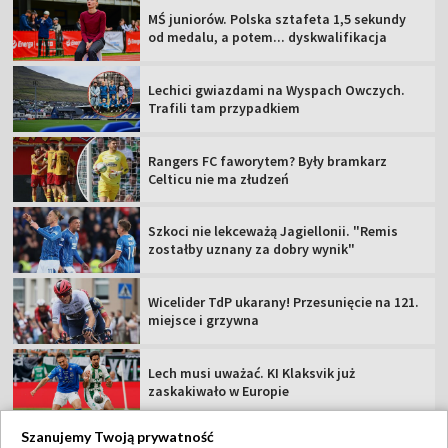
MŚ juniorów. Polska sztafeta 1,5 sekundy
od medalu, a potem... dyskwalifikacja
Lechici gwiazdami na Wyspach Owczych.
Trafili tam przypadkiem
Rangers FC faworytem? Były bramkarz
Celticu nie ma złudzeń
Szkoci nie lekceważą Jagiellonii. "Remis
zostałby uznany za dobry wynik"
Wicelider TdP ukarany! Przesunięcie na 121.
miejsce i grzywna
Lech musi uważać. KI Klaksvik już
zaskakiwało w Europie
Szanujemy Twoją prywatność