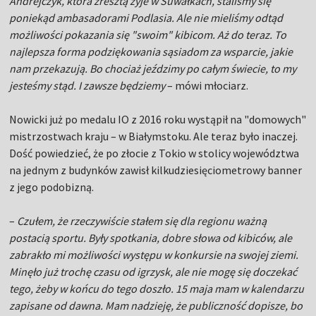
Andrejczyk, która zresztą żyje w Suwałkach, staliśmy się
poniekąd ambasadorami Podlasia. Ale nie mieliśmy odtąd
możliwości pokazania się "swoim" kibicom. Aż do teraz. To
najlepsza forma podziękowania sąsiadom za wsparcie, jakie
nam przekazują. Bo chociaż jeździmy po całym świecie, to my
jesteśmy stąd. I zawsze będziemy
– mówi młociarz.
Nowicki już po medalu IO z 2016 roku wystąpił na "domowych"
mistrzostwach kraju – w Białymstoku. Ale teraz było inaczej.
Dość powiedzieć, że po złocie z Tokio w stolicy województwa
na jednym z budynków zawisł kilkudziesięciometrowy banner
z jego podobizną.
–
Czułem, że rzeczywiście stałem się dla regionu ważną
postacią sportu. Były spotkania, dobre słowa od kibiców, ale
zabrakło mi możliwości występu w konkursie na swojej ziemi.
Minęło już trochę czasu od igrzysk, ale nie mogę się doczekać
tego, żeby w końcu do tego doszło. 15 maja mam w kalendarzu
zapisane od dawna. Mam nadzieję, że publiczność dopisze, bo