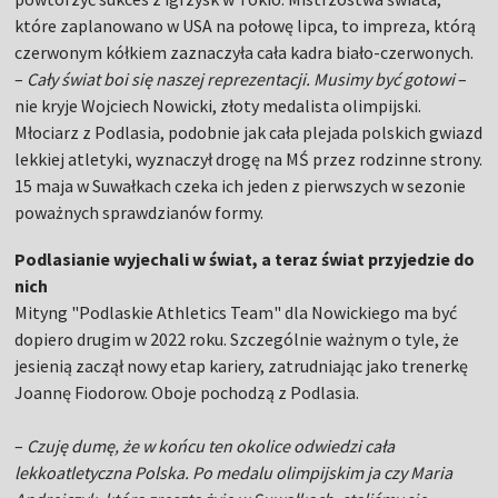
które zaplanowano w USA na połowę lipca, to impreza, którą
czerwonym kółkiem zaznaczyła cała kadra biało-czerwonych.
–
Cały świat boi się naszej reprezentacji. Musimy być gotowi
–
nie kryje Wojciech Nowicki, złoty medalista olimpijski.
Młociarz z Podlasia, podobnie jak cała plejada polskich gwiazd
lekkiej atletyki, wyznaczył drogę na MŚ przez rodzinne strony.
15 maja w Suwałkach czeka ich jeden z pierwszych w sezonie
poważnych sprawdzianów formy.
Podlasianie wyjechali w świat, a teraz świat przyjedzie do
nich
Mityng "Podlaskie Athletics Team" dla Nowickiego ma być
dopiero drugim w 2022 roku. Szczególnie ważnym o tyle, że
jesienią zaczął nowy etap kariery, zatrudniając jako trenerkę
Joannę Fiodorow. Oboje pochodzą z Podlasia.
–
Czuję dumę, że w końcu ten okolice odwiedzi cała
lekkoatletyczna Polska. Po medalu olimpijskim ja czy Maria