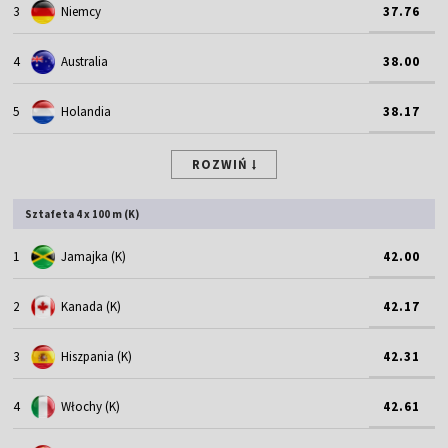
3
Niemcy
37.76
4
Australia
38.00
5
Holandia
38.17
ROZWIŃ
Sztafeta 4 x 100 m (K)
1
Jamajka (K)
42.00
2
Kanada (K)
42.17
3
Hiszpania (K)
42.31
4
Włochy (K)
42.61