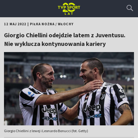
12 MAJ 2022
|
PIŁKA NOŻNA
/
WŁOCHY
Giorgio Chiellini odejdzie latem z Juventusu.
Nie wyklucza kontynuowania kariery
Giorgio Chiellini z lewej i Leonardo Bonucci (fot. Getty)