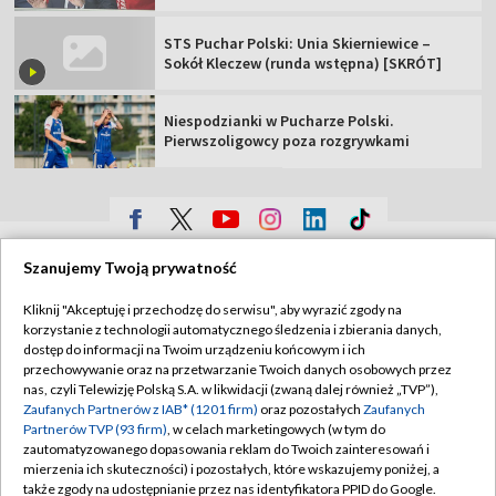
STS Puchar Polski: Unia Skierniewice –
Sokół Kleczew (runda wstępna) [SKRÓT]
Niespodzianki w Pucharze Polski.
Pierwszoligowcy poza rozgrywkami
TVP
Szanujemy Twoją prywatność
Abonament TVP
Regulamin TVP
Kliknij "Akceptuję i przechodzę do serwisu", aby wyrazić zgody na
Polityka prywatności
Sklep TVP
korzystanie z technologii automatycznego śledzenia i zbierania danych,
dostęp do informacji na Twoim urządzeniu końcowym i ich
Biuro Reklamy
Moje zgody
przechowywanie oraz na przetwarzanie Twoich danych osobowych przez
nas, czyli Telewizję Polską S.A. w likwidacji (zwaną dalej również „TVP”),
Oferta Handlowa
Biuro reklamy
Zaufanych Partnerów z IAB* (1201 firm)
oraz pozostałych
Zaufanych
Partnerów TVP (93 firm)
, w celach marketingowych (w tym do
Telegazeta ogłoszenia
Kontakt
zautomatyzowanego dopasowania reklam do Twoich zainteresowań i
mierzenia ich skuteczności) i pozostałych, które wskazujemy poniżej, a
Emisja w TVP
także zgody na udostępnianie przez nas identyfikatora PPID do Google.