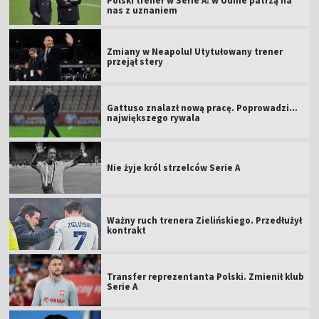
Polski trener w Serie A: w Udine patrzą na
nas z uznaniem
Zmiany w Neapolu! Utytułowany trener
przejął stery
Gattuso znalazł nową pracę. Poprowadzi...
największego rywala
Nie żyje król strzelców Serie A
Ważny ruch trenera Zielińskiego. Przedłużył
kontrakt
Transfer reprezentanta Polski. Zmienił klub
Serie A